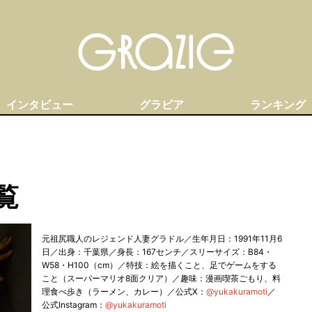
インタビュー
グラビア
ランキング
覧
元祖尻職人のレジェンド人妻グラドル／生年月日：1991年11月6
日／出身：千葉県／身長：167センチ／スリーサイズ：B84・
W58・H100（cm）／特技：絵を描くこと、足でゲームをする
こと（スーパーマリオ8面クリア）／趣味：漫画喫茶ごもり、料
理食べ歩き（ラーメン、カレー）／公式X：
@yukakuramoti
／
公式Instagram：
@yukakuramoti