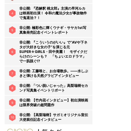
非公開: 『恐解釈 桃太郎』主演の早河ルカ
は映画初出演！ 令和の魔法少女が事故物件
4
で鬼退治？！
非公開: 極彩色に輝くウナギ・サヤカ1st写
5
真集発売記念イベントレポート
非公開: 『こういうのがいい』で“AVや下ネ
タが大好きな女の子”を演じる元
SUPER☆GiRLS・田中美麗！ モザイクだ
6
らけのシーンも？ 「ちょいエロドラマ」
で一肌脱ぐ!?
非公開: 工藤唯と、お台場散歩。――水しぶ
7
きと弾ける天然グラビアインタビュー
非公開: 「つい脱いじゃった」高梨瑞樹セカ
8
ンド写真集イベントリポート
非公開: 【竹内花インタビュー】初出演映画
9
は限界突破の超問題作
非公開: 【高梨瑞樹】サガミオリジナル宣伝
10
大使就任記念インタビュー
gravure-grazie