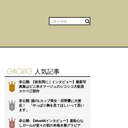
gravure-grazie
人気記事
非公開: 【奈良岡にこインタビュー】最新写
真集はビニ本オマージュのシコシコ大歓迎
1
スケベ三部作
非公開: 謎のLカップ美女・田野憂に大接
近！ 「やっぱり胸を見てほしいって思い
2
ます」
非公開: 【MoeMiインタビュー】羞恥心な
3
しガールが堂々の初の本格水着グラビア