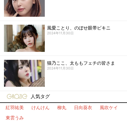
風愛ことり、のぼせ眼帯ビキニ
2024年11月30日
猫乃ここ、太ももフェチの皆さま
2024年11月30日
gravure-grazie
人気タグ
紅羽祐美
けんけん
柳丸
日向葵衣
風吹ケイ
東雲うみ