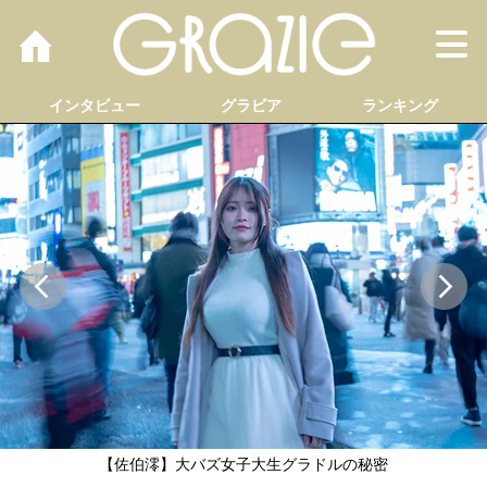
M
インタビュー
グラビア
ランキング
【佐伯澪】大バズ女子大生グラドルの秘密