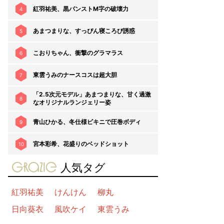
紅羽祐美、黒パンストM字の破壊力
4
あまつまりな、すっぴん寝ころび誘惑
5
こおりちゃん、衝撃のグラマラス
6
東雲うみのナースコスは超大胆
7
「2.5次元モデル」あまつまりな、甘く過激
8
なオリジナルランジェリー姿
青山ひかる、冬仕様ビキニで圧巻ボディ
9
宮本彩希、花盛りのベッドショット
10
gravure-grazie
人気タグ
紅羽祐美
けんけん
柳丸
日向葵衣
風吹ケイ
東雲うみ