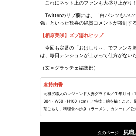
これにネット上のファンも大盛り上がり
Twitterのリプ欄には、「白パンツも
強」といった歓喜の絶賛コメントが殺到す
【相原美咲】ズブ濡れヒップ
今回も定番の「おはしり～」でファンを魅
は、毎日テンションが上がって仕方がない
（文＝グラッチェ編集部）
倉持由香
元祖尻職人のレジェンド人妻グラドル／生年月日：19
B84・W58・H100（cm）／特技：絵を描くこ
茶ごもり、料理食べ歩き（ラーメン、カレー）／公
尻職
次のページ