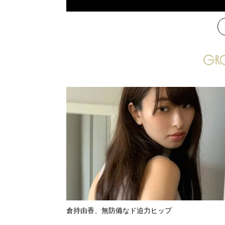
次
倉持由香、無防備なド迫力ヒップ