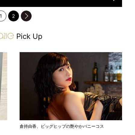
1
2
のページへ
gravure-grazie
Pick Up
倉持由香、ビッグヒップの艶やかバニーコス