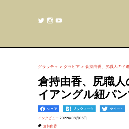
グラッチェ
グラビア
倉持由香、尻職人のド
倉持由香、尻職人
イアングル紐パン
インタビュー
2022年08月06日
倉持由香