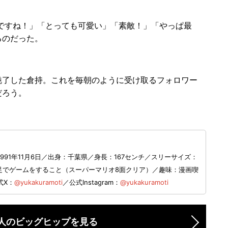
！
いいですね！」「とっても可愛い」「素敵！」「やっぱ最
るのだった。
了した倉持。これを毎朝のように受け取るフォロワー
だろう。
91年11月6日／出身：千葉県／身長：167センチ／スリーサイズ：
と、足でゲームをすること（スーパーマリオ8面クリア）／趣味：漫画喫
式X：
@yukakuramoti
／公式Instagram：
@yukakuramoti
人のビッグヒップを見る