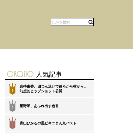
gravure-grazie
人気記事
倉持由香、四つん這いで後ろから横から…
1
幻想的ヒップショット公開
星野琴、あふれ出す色香
2
青山ひかるの黒ビキニまん丸バスト
3