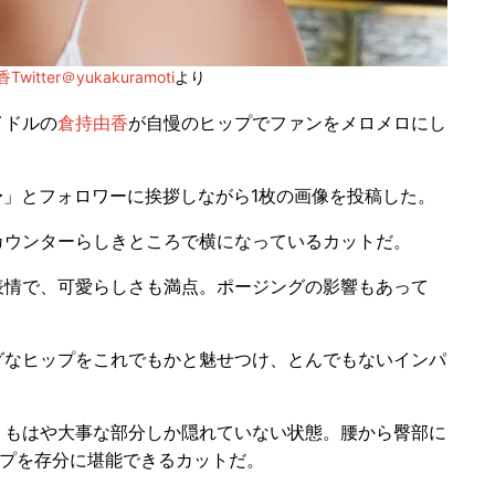
witter＠yukakuramoti
より
イドルの
倉持由香
が自慢のヒップでファンをメロメロにし
り〜」とフォロワーに挨拶しながら1枚の画像を投稿した。
ウンターらしきところで横になっているカットだ。
情で、可愛らしさも満点。ポージングの影響もあって
なヒップをこれでもかと魅せつけ、とんでもないインパ
もはや大事な部分しか隠れていない状態。腰から臀部に
ップを存分に堪能できるカットだ。