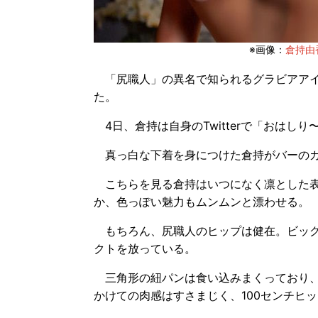
※画像：
倉持由香T
「尻職人」の異名で知られるグラビアア
た。
4日、倉持は自身のTwitterで「おはし
真っ白な下着を身につけた倉持がバーのカ
こちらを見る倉持はいつになく凛とした表
か、色っぽい魅力もムンムンと漂わせる。
もちろん、尻職人のヒップは健在。ビッグ
クトを放っている。
三角形の紐パンは食い込みまくっており、
かけての肉感はすさまじく、100センチヒ