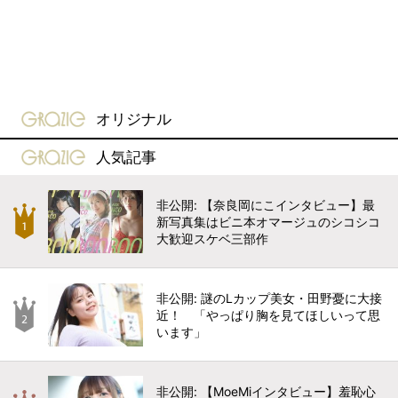
gravure-grazie
オリジナル
gravure-grazie
人気記事
非公開: 【奈良岡にこインタビュー】最
新写真集はビニ本オマージュのシコシコ
大歓迎スケベ三部作
非公開: 謎のLカップ美女・田野憂に大接
近！ 「やっぱり胸を見てほしいって思
います」
非公開: 【MoeMiインタビュー】羞恥心