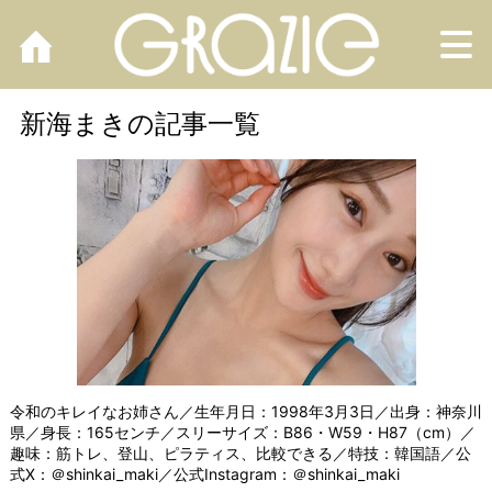
M
新海まきの記事一覧
令和のキレイなお姉さん／生年月日：1998年3月3日／出身：神奈川
県／身長：165センチ／スリーサイズ：B86・W59・H87（cm）／
趣味：筋トレ、登山、ピラティス、比較できる／特技：韓国語／公
式X：
＠shinkai_maki
／公式Instagram：
＠shinkai_maki