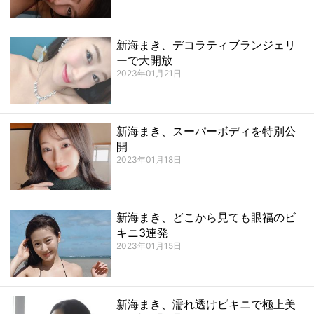
新海まき、デコラティブランジェリ
ーで大開放
2023年01月21日
新海まき、スーパーボディを特別公
開
2023年01月18日
新海まき、どこから見ても眼福のビ
キニ3連発
2023年01月15日
新海まき、濡れ透けビキニで極上美