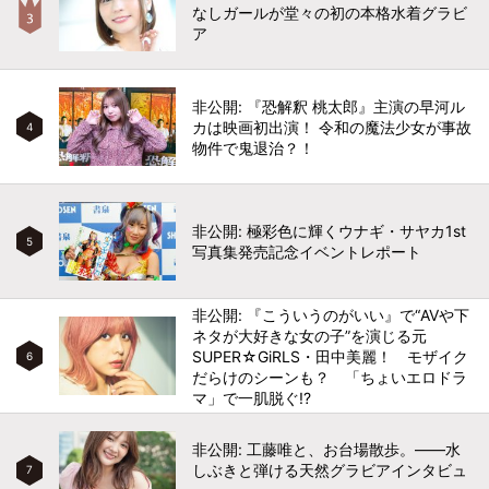
なしガールが堂々の初の本格水着グラビ
ア
非公開: 『恐解釈 桃太郎』主演の早河ル
カは映画初出演！ 令和の魔法少女が事故
4
物件で鬼退治？！
非公開: 極彩色に輝くウナギ・サヤカ1st
5
写真集発売記念イベントレポート
非公開: 『こういうのがいい』で“AVや下
ネタが大好きな女の子”を演じる元
SUPER☆GiRLS・田中美麗！ モザイク
6
だらけのシーンも？ 「ちょいエロドラ
マ」で一肌脱ぐ!?
非公開: 工藤唯と、お台場散歩。――水
しぶきと弾ける天然グラビアインタビュ
7