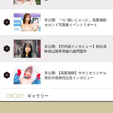
ー
非公開: 「つい脱いじゃった」高梨瑞樹
8
セカンド写真集イベントリポート
非公開: 【竹内花インタビュー】初出演
9
映画は限界突破の超問題作
非公開: 【高梨瑞樹】サガミオリジナル
10
宣伝大使就任記念インタビュー
gravure-grazie
ギャラリー