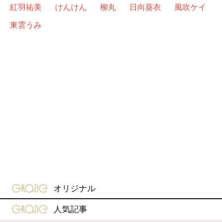
紅羽祐美
けんけん
柳丸
日向葵衣
風吹ケイ
東雲うみ
gravure-grazie
オリジナル
gravure-grazie
人気記事