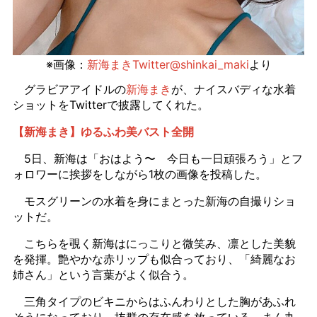
※画像：
新海まきTwitter@shinkai_maki
より
グラビアアイドルの
新海まき
が、ナイスバディな水着
ショットをTwitterで披露してくれた。
【新海まき】ゆるふわ美バスト全開
5日、新海は「おはよう〜 今日も一日頑張ろう」とフ
ォロワーに挨拶をしながら1枚の画像を投稿した。
モスグリーンの水着を身にまとった新海の自撮りショ
ットだ。
こちらを覗く新海はにっこりと微笑み、凛とした美貌
を発揮。艶やかな赤リップも似合っており、「綺麗なお
姉さん」という言葉がよく似合う。
三角タイプのビキニからはふんわりとした胸があふれ
そうになっており、抜群の存在感を放っている。まん丸