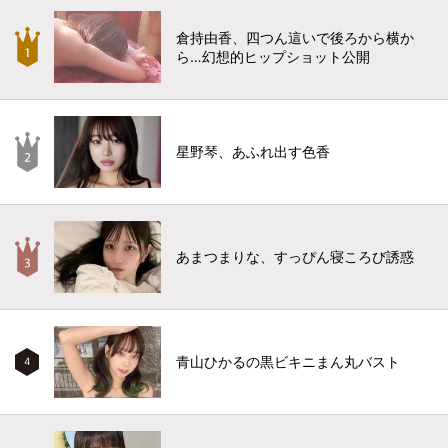
倉持由香、四つん這いで後ろから横か
ら…幻想的ヒップショット公開
星野琴、あふれ出す色香
あまつまりな、すっぴん寝ころび誘惑
青山ひかるの黒ビキニまん丸バスト
4