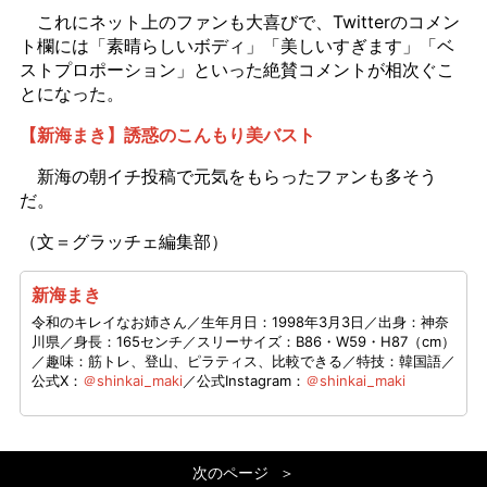
これにネット上のファンも大喜びで、Twitterのコメン
ト欄には「素晴らしいボディ」「美しいすぎます」「ベ
ストプロポーション」といった絶賛コメントが相次ぐこ
とになった。
【新海まき】誘惑のこんもり美バスト
新海の朝イチ投稿で元気をもらったファンも多そう
だ。
（文＝グラッチェ編集部）
新海まき
令和のキレイなお姉さん／生年月日：1998年3月3日／出身：神奈
川県／身長：165センチ／スリーサイズ：B86・W59・H87（cm）
／趣味：筋トレ、登山、ピラティス、比較できる／特技：韓国語／
公式X：
＠shinkai_maki
／公式Instagram：
＠shinkai_maki
次のページ