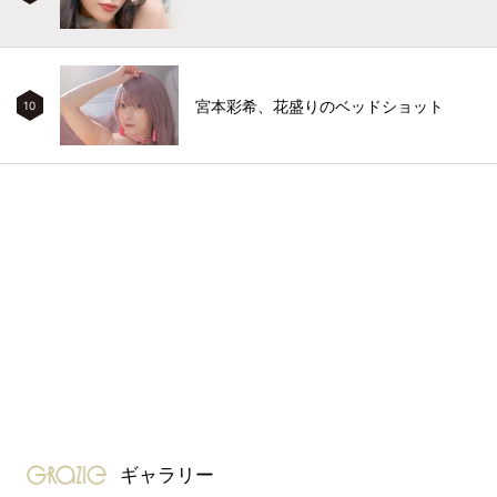
宮本彩希、花盛りのベッドショット
10
gravure-grazie
ギャラリー