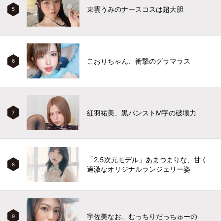
東雲うみのナースコスは超大胆
5
こおりちゃん、衝撃のグラマラス
6
紅羽祐美、黒パンストM字の破壊力
7
「2.5次元モデル」あまつまりな、甘く
8
過激なオリジナルランジェリー姿
宇佐美なお、むっちりだっちゅーの
9