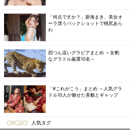
「何点ですか？」新海まき、美女オ
ーラ漂うバックショットで桃尻あら
わ
四つん這いグラビアまとめ ～女豹
なグラドル厳選10名～
「#これがこう」まとめ ～人気グラ
ドル10人が魅せた美貌とギャップ
gravure-grazie
人気タグ