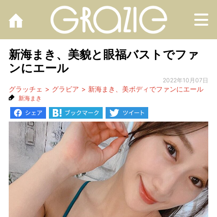
M
新海まき、美貌と眼福バストでファ
ンにエール
2022年10月07日
グラッチェ
グラビア
新海まき、美ボディでファンにエール
新海まき