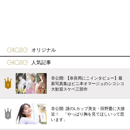
gravure-grazie
オリジナル
gravure-grazie
人気記事
非公開: 【奈良岡にこインタビュー】最
新写真集はビニ本オマージュのシコシコ
大歓迎スケベ三部作
非公開: 謎のLカップ美女・田野憂に大接
近！ 「やっぱり胸を見てほしいって思
います」