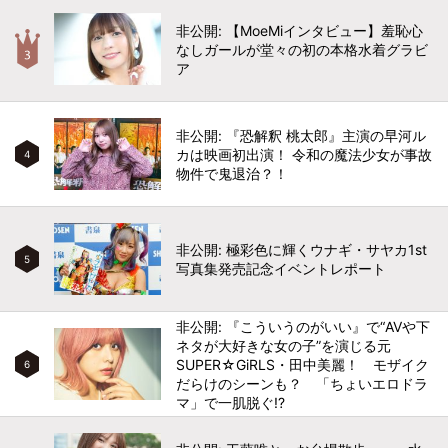
非公開: 【MoeMiインタビュー】羞恥心
なしガールが堂々の初の本格水着グラビ
ア
非公開: 『恐解釈 桃太郎』主演の早河ル
カは映画初出演！ 令和の魔法少女が事故
4
物件で鬼退治？！
非公開: 極彩色に輝くウナギ・サヤカ1st
5
写真集発売記念イベントレポート
非公開: 『こういうのがいい』で“AVや下
ネタが大好きな女の子”を演じる元
SUPER☆GiRLS・田中美麗！ モザイク
6
だらけのシーンも？ 「ちょいエロドラ
マ」で一肌脱ぐ!?