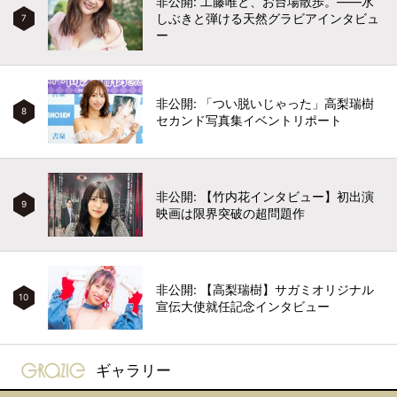
非公開: 工藤唯と、お台場散歩。――水
しぶきと弾ける天然グラビアインタビュ
7
ー
非公開: 「つい脱いじゃった」高梨瑞樹
8
セカンド写真集イベントリポート
非公開: 【竹内花インタビュー】初出演
9
映画は限界突破の超問題作
非公開: 【高梨瑞樹】サガミオリジナル
10
宣伝大使就任記念インタビュー
gravure-grazie
ギャラリー