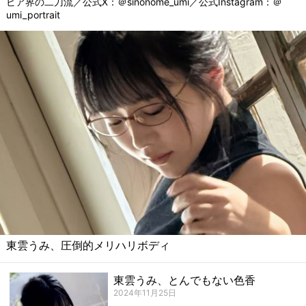
ビア界の二刀流／公式X：
＠sinonome_umi
／公式Instagram：
＠
umi_portrait
東雲うみ、圧倒的メリハリボディ
東雲うみ、とんでもない色香
2024年11月25日