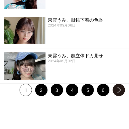
東雲うみ、眼鏡下着の色香
2024年09月06日
東雲うみ、超立体ドカ見せ
2024年09月02日
1
2
3
4
5
6
次のページへ