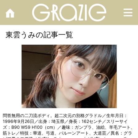
M
東雲うみの記事一覧
問答無用の二刀流ボディ。超二次元の別格グラドル／生年月日：
1996年9月26日／出身：埼玉県／​身長：162センチ／スリーサイ
ズ：B90 W59 H100（cm）／趣味：ガンプラ、油絵、羊毛アート、
筋トレ／特技：華道、弓道、バルーンアート、大道芸／異名：グラ