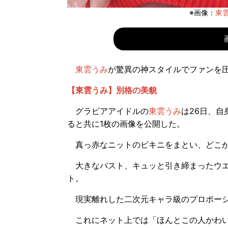
※画像：
東雲
東雲うみ
が驚異の神スタイルでファンを
【東雲うみ】別格の美貌
グラビアアイドルの
東雲うみ
は26日、自
ると共に1枚の画像を公開した。
真っ赤なニットのビキニをまとい、どこか
大きなバスト、キュッと引き締まったウエ
ト。
現実離れした二次元キャラ級のプロポーシ
これにネット上では「ほんとこの人かわい