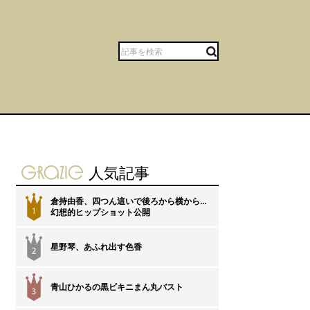
gravure-grazie
人気記事
倉持由香、四つん這いで後ろから横から…
1
幻想的ヒップショット公開
星野琴、あふれ出す色香
2
青山ひかるの黒ビキニまん丸バスト
3