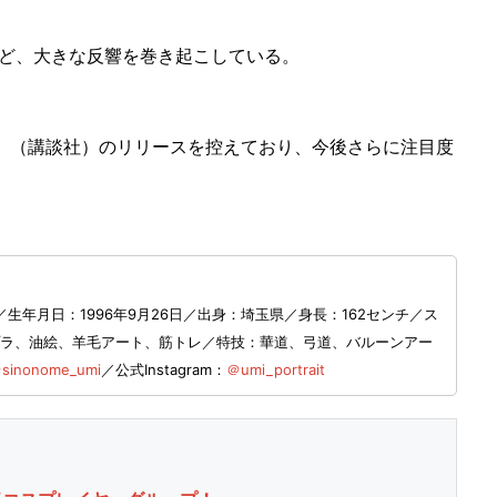
ど、大きな反響を巻き起こしている。
く」（講談社）のリリースを控えており、今後さらに注目度
年月日：1996年9月26日／出身：埼玉県／​身長：162センチ／ス
：ガンプラ、油絵、羊毛アート、筋トレ／特技：華道、弓道、バルーンアー
sinonome_umi
／公式Instagram：
＠umi_portrait