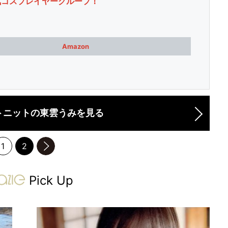
気コスプレイヤーグループ！
Amazon
トニットの東雲うみを見る
1
2
のページへ
gravure-grazie
Pick Up