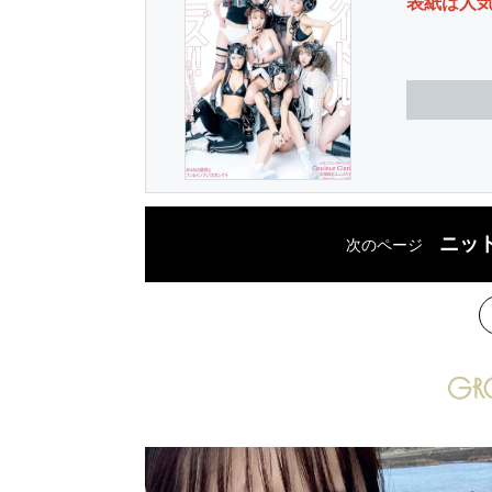
表紙は人
ニッ
次のページ
次