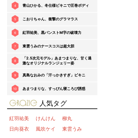
青山ひかる、冬仕様ビキニで圧巻ボディ
4
こおりちゃん、衝撃のグラマラス
5
紅羽祐美、黒パンストM字の破壊力
6
東雲うみのナースコスは超大胆
7
「2.5次元モデル」あまつまりな、甘く過
8
激なオリジナルランジェリー姿
真島なおみの「汗っかきすぎ」ビキニ
9
あまつまりな、すっぴん寝ころび誘惑
10
gravure-grazie
人気タグ
紅羽祐美
けんけん
柳丸
日向葵衣
風吹ケイ
東雲うみ