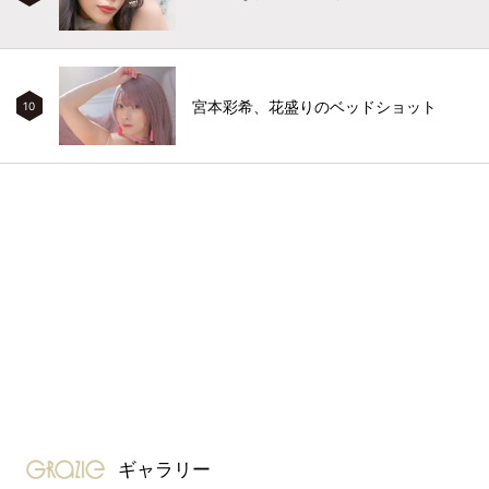
宮本彩希、花盛りのベッドショット
10
gravure-grazie
ギャラリー