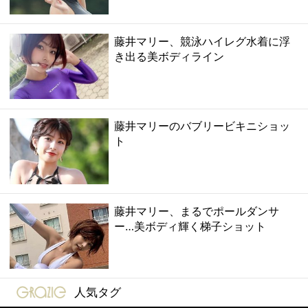
藤井マリー、競泳ハイレグ水着に浮
き出る美ボディライン
藤井マリーのバブリービキニショッ
ト
藤井マリー、まるでポールダンサ
ー…美ボディ輝く梯子ショット
gravure-grazie
人気タグ