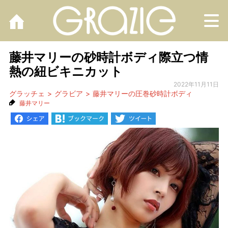
M
藤井マリーの砂時計ボディ際立つ情
熱の紐ビキニカット
2022年11月11日
グラッチェ
グラビア
藤井マリーの圧巻砂時計ボディ
藤井マリー