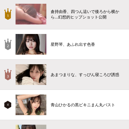
倉持由香、四つん這いで後ろから横か
ら…幻想的ヒップショット公開
星野琴、あふれ出す色香
あまつまりな、すっぴん寝ころび誘惑
青山ひかるの黒ビキニまん丸バスト
4