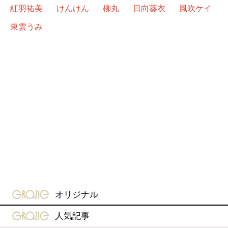
紅羽祐美
けんけん
柳丸
日向葵衣
風吹ケイ
東雲うみ
gravure-grazie
オリジナル
gravure-grazie
人気記事