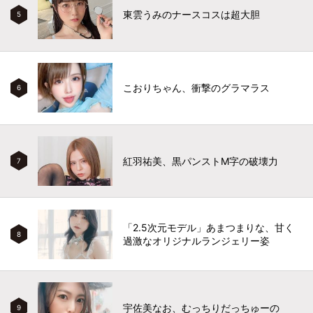
東雲うみのナースコスは超大胆
5
こおりちゃん、衝撃のグラマラス
6
紅羽祐美、黒パンストM字の破壊力
7
「2.5次元モデル」あまつまりな、甘く
8
過激なオリジナルランジェリー姿
宇佐美なお、むっちりだっちゅーの
9