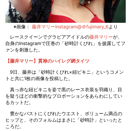
※画像：
藤井マリーInstagram@＠fujimary_6
より
レースクイーンでグラビアアイドルの
藤井マリー
が、
自身のInstagramで圧巻の「砂時計くびれ」を披露してフ
ァンを刺激した。
【藤井マリー】貫禄のハイレグ網タイツ
9日、藤井は「砂時計くびれ×紐ビキニ」というコメン
トと共に1枚の画像を投稿した。
真っ赤な紐ビキニを姿で黒のレース衣装を羽織り、目
を疑うほどの衝撃的なプロポーションをあらわにしてい
るカットだ。
豊かなバストにくびれたウエスト、ボリューム満点の
ヒップと、そのフォルムはまさに「砂時計」といったと
ころだ。