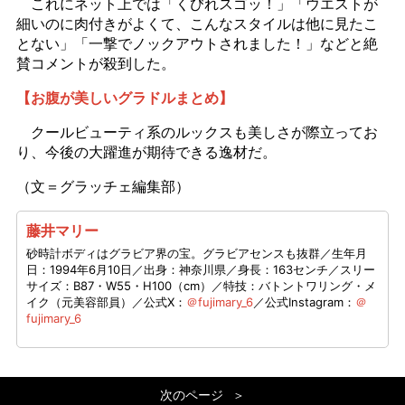
これにネット上では「くびれスゴッ！」「ウエストが
細いのに肉付きがよくて、こんなスタイルは他に見たこ
とない」「一撃でノックアウトされました！」などと絶
賛コメントが殺到した。
【お腹が美しいグラドルまとめ】
クールビューティ系のルックスも美しさが際立ってお
り、今後の大躍進が期待できる逸材だ。
（文＝グラッチェ編集部）
藤井マリー
砂時計ボディはグラビア界の宝。グラビアセンスも抜群／生年月
日：1994年6月10日／出身：神奈川県／身長：163センチ／スリー
サイズ：B87・W55・H100（cm）／特技：バトントワリング・メ
イク（元美容部員）／公式X：
＠fujimary_6
／公式Instagram：
＠
fujimary_6
次のページ