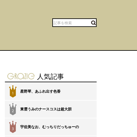
gravure-grazie
人気記事
星野琴、あふれ出す色香
1
東雲うみのナースコスは超大胆
2
宇佐美なお、むっちりだっちゅーの
3