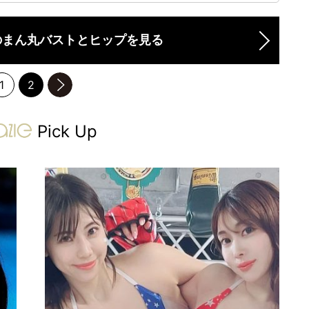
のまん丸バストとヒップを見る
1
2
のページへ
gravure-grazie
Pick Up