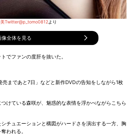
Twitter@p_tomo0812
より
画像全体を見る
ットでファンの度肝を抜いた。
発売まであと7日」などと新作DVDの告知をしながら1枚
つけている森咲が、魅惑的な表情を浮かべながらこちら
シチュエーションと構図がハードさを演出する一方、胸
を奪われる。