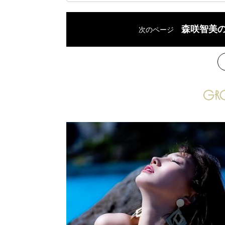
森咲智美
次のページ
次