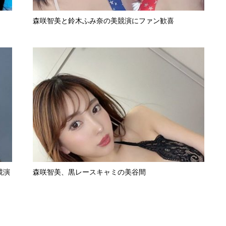
森咲智美と鈴木ふみ奈の美競演にファン歓喜
競演
森咲智美、黒レースキャミの美谷間