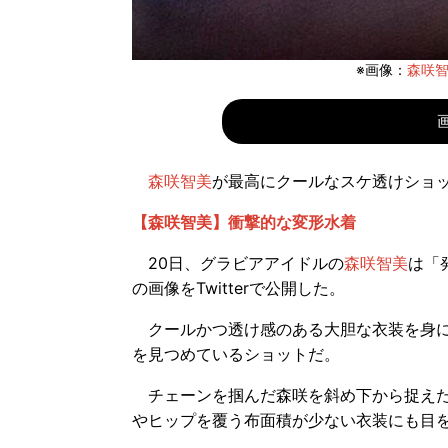
※画像：
森咲智美
森咲智美
が最高にクールなスケ透けショ
【森咲智美】衝撃的な変形水着
20日、グラビアアイドルの
森咲智美
は「
の画像をTwitterで公開した。
クールかつ透け感のある大胆な衣装を身に
を見つめているショットだ。
チェーンを掴んだ森咲を斜め下から捉えた
やヒップを覆う布面積が少ない衣装にも目