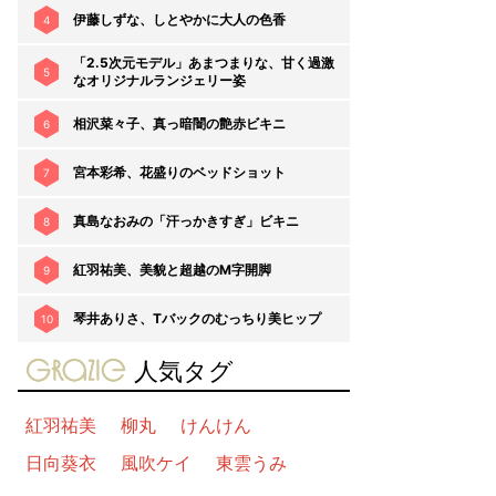
伊藤しずな、しとやかに大人の色香
4
「2.5次元モデル」あまつまりな、甘く過激
5
なオリジナルランジェリー姿
相沢菜々子、真っ暗闇の艶赤ビキニ
6
宮本彩希、花盛りのベッドショット
7
真島なおみの「汗っかきすぎ」ビキニ
8
紅羽祐美、美貌と超越のM字開脚
9
琴井ありさ、Tバックのむっちり美ヒップ
10
gravure-grazie
人気タグ
紅羽祐美
柳丸
けんけん
日向葵衣
風吹ケイ
東雲うみ