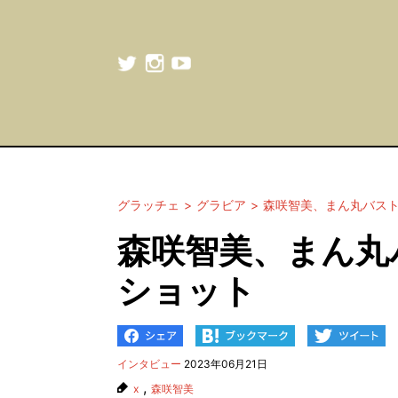
グラッチェ
グラビア
森咲智美、まん丸バス
森咲智美、まん丸
ショット
インタビュー
2023年06月21日
,
x
森咲智美