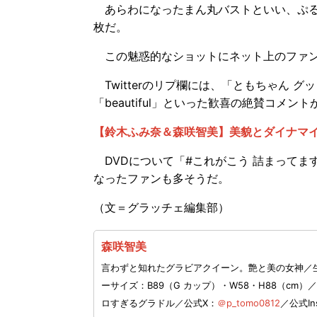
あらわになったまん丸バストといい、ぷる
枚だ。
この魅惑的なショットにネット上のファ
Twitterのリプ欄には、「ともちゃん 
「beautiful」といった歓喜の絶賛コメ
【鈴木ふみ奈＆森咲智美】美貌とダイナマ
DVDについて「#これがこう 詰まってま
なったファンも多そうだ。
（文＝グラッチェ編集部）
森咲智美
言わずと知れたグラビアクイーン。艶と美の女神／生年
ーサイズ：B89（G カップ）・W58・H88（c
ロすぎるグラドル／公式X：
＠p_tomo0812
／公式In