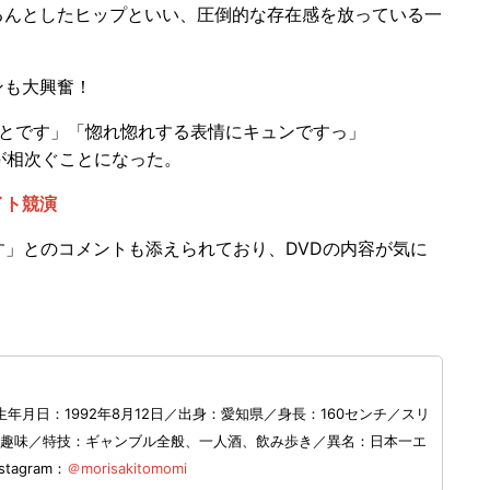
んとしたヒップといい、圧倒的な存在感を放っている一
ンも大興奮！
グッとです」「惚れ惚れする表情にキュンですっ」
ントが相次ぐことになった。
イト競演
す」とのコメントも添えられており、DVDの内容が気に
月日：1992年8月12日／出身：愛知県／身長：160センチ／スリ
m）／趣味／特技：ギャンブル全般、一人酒、飲み歩き／異名：日本一エ
stagram：
＠morisakitomomi