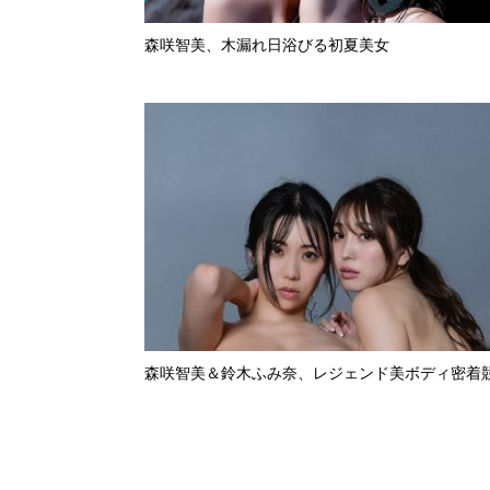
森咲智美、木漏れ日浴びる初夏美女
森咲智美＆鈴木ふみ奈、レジェンド美ボディ密着