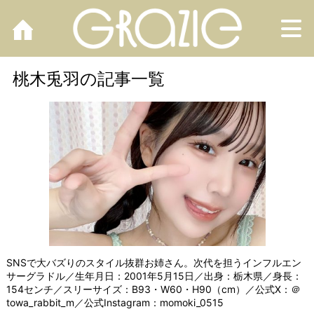
M
桃木兎羽の記事一覧
SNSで大バズりのスタイル抜群お姉さん。次代を担うインフルエン
サーグラドル／生年月日：2001年5月15日／出身：栃木県／身長：
154センチ／スリーサイズ：B93・W60・H90（cm）／公式X：
＠
towa_rabbit_m
／公式Instagram：
momoki_0515