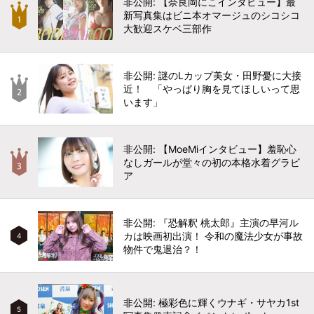
非公開: 【奈良岡にこインタビュー】最
新写真集はビニ本オマージュのシコシコ
大歓迎スケベ三部作
非公開: 謎のLカップ美女・田野憂に大接
近！ 「やっぱり胸を見てほしいって思
います」
非公開: 【MoeMiインタビュー】羞恥心
なしガールが堂々の初の本格水着グラビ
ア
非公開: 『恐解釈 桃太郎』主演の早河ル
カは映画初出演！ 令和の魔法少女が事故
4
物件で鬼退治？！
非公開: 極彩色に輝くウナギ・サヤカ1st
5