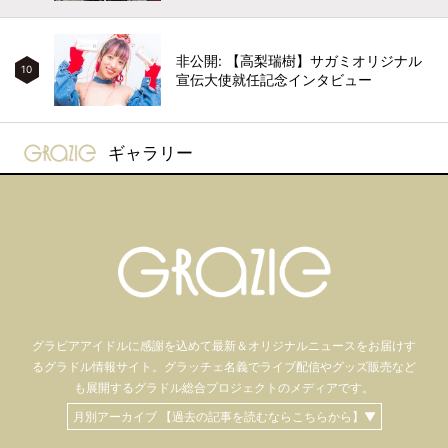
非公開: 【高梨瑞樹】サガミオリジナル
10
宣伝大使就任記念インタビュー
gravure-grazie
ギャラリー
グラビアアイドル
に感謝を込めて
最新＆オリジナルニュースをお届けす
るグラドル情報サイト。
グラッチェ名義で
ライブ配信や
グッズ販売など
も
展開するグラドル総合プロジェクトのメディアです。
月別アーカイブ 【過去の記事を読むならこちらから】▼