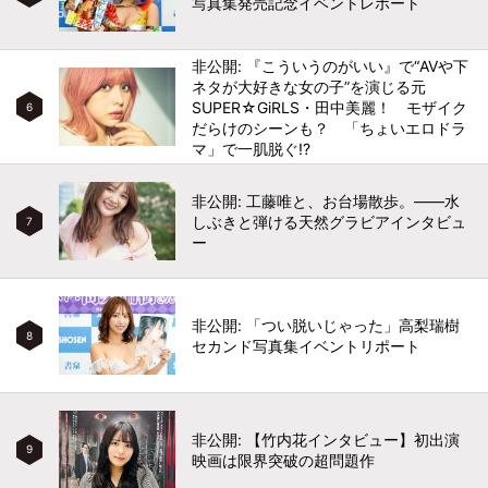
写真集発売記念イベントレポート
非公開: 『こういうのがいい』で“AVや下
ネタが大好きな女の子”を演じる元
SUPER☆GiRLS・田中美麗！ モザイク
6
だらけのシーンも？ 「ちょいエロドラ
マ」で一肌脱ぐ!?
非公開: 工藤唯と、お台場散歩。――水
しぶきと弾ける天然グラビアインタビュ
7
ー
非公開: 「つい脱いじゃった」高梨瑞樹
8
セカンド写真集イベントリポート
非公開: 【竹内花インタビュー】初出演
9
映画は限界突破の超問題作