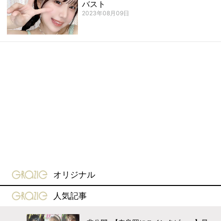
バスト
2023年08月09日
gravure-grazie
オリジナル
gravure-grazie
人気記事