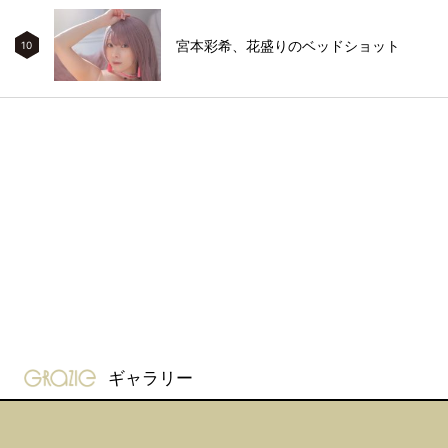
宮本彩希、花盛りのベッドショット
10
gravure-grazie
ギャラリー