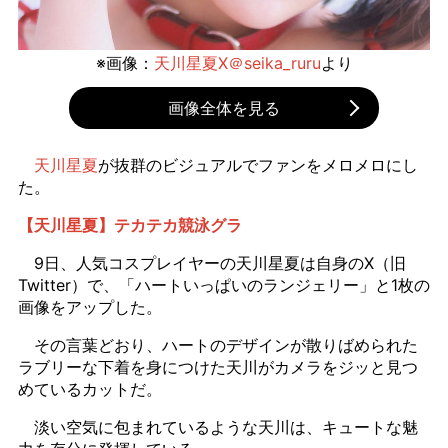
※画像：
天川星夏X＠seika_ruru
より
画像全体を見る
天川星夏
が抜群のビジュアルでファンをメロメロにし
た。
【天川星夏】テカテカ競泳グラ
9日、人気コスプレイヤーの天川星夏は自身のX（旧
Twitter）で、「ハートいっぱいのランジェリー」と1枚の
画像をアップした。
その言葉どおり、ハートのデザインが散りばめられた
ラブリーな下着を身につけた天川がカメラをジッと見つ
めているカットだ。
淡い空気に包まれているような天川は、キュートな魅