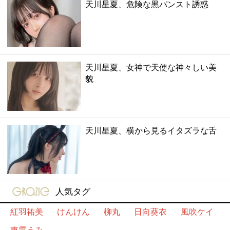
天川星夏、危険な黒パンスト誘惑
天川星夏、女神で天使な神々しい美
貌
天川星夏、横から見るイタズラな舌
gravure-grazie
人気タグ
紅羽祐美
けんけん
柳丸
日向葵衣
風吹ケイ
東雲うみ