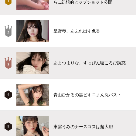
ら…幻想的ヒップショット公開
星野琴、あふれ出す色香
あまつまりな、すっぴん寝ころび誘惑
青山ひかるの黒ビキニまん丸バスト
4
東雲うみのナースコスは超大胆
5