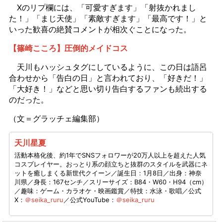
Xのリプ欄には、「可愛すぎます」「射抜かれまし
た！」「まじ天使」「素敵すぎます」「最高です！」と
いった歓喜の絶賛コメントが相次ぐことになった。
【篠崎こころ】圧倒的メイドコス
天川もハッシュタグにしているように、この日は語呂
合わせから「告白の日」と言われており、「好きだ！」
「大好き！」などと思い切り告白するファンも続出する
のだった。
（文＝グラッチェ編集部）
天川星夏
活動本格化後、約1年でSNSフォロワーが20万人以上を超えた人気
コスプレイヤー。おっとり系の顔立ちと抜群のスタイルを武器にネ
ットを癒しまくる新世代クイーン／誕生日：1月8日／出身：神奈
川県／身長：167センチ／スリーサイズ：B84・W60・H94（cm）
／趣味：ゲーム・カラオケ・映画鑑賞／特技：水泳・歌唱／公式
X：
＠seika_ruru
／公式YouTube：
＠seika_ruru