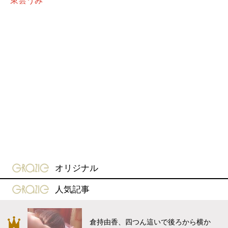
gravure-grazie
オリジナル
gravure-grazie
人気記事
倉持由香、四つん這いで後ろから横か