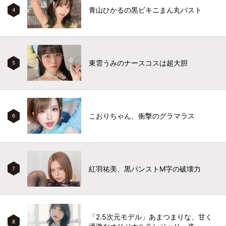
青山ひかるの黒ビキニまん丸バスト
4
東雲うみのナースコスは超大胆
5
こおりちゃん、衝撃のグラマラス
6
紅羽祐美、黒パンストM字の破壊力
7
「2.5次元モデル」あまつまりな、甘く
8