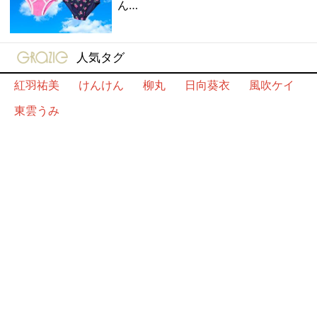
ん…
gravure-grazie
人気タグ
紅羽祐美
けんけん
柳丸
日向葵衣
風吹ケイ
東雲うみ