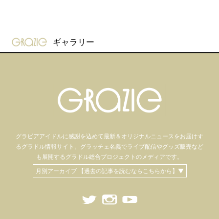
gravure-grazie
ギャラリー
グラビアアイドル
に感謝を込めて
最新＆オリジナルニュースをお届けす
るグラドル情報サイト。
グラッチェ名義で
ライブ配信や
グッズ販売など
も
展開するグラドル総合プロジェクトのメディアです。
月別アーカイブ 【過去の記事を読むならこちらから】▼