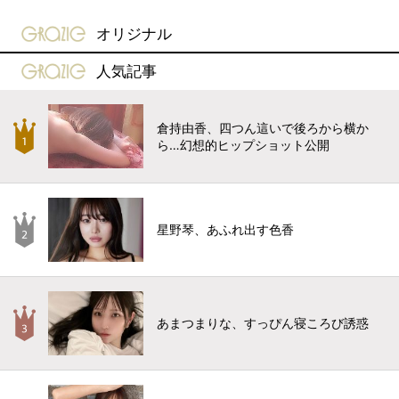
gravure-grazie
オリジナル
gravure-grazie
人気記事
倉持由香、四つん這いで後ろから横か
ら…幻想的ヒップショット公開
星野琴、あふれ出す色香
あまつまりな、すっぴん寝ころび誘惑