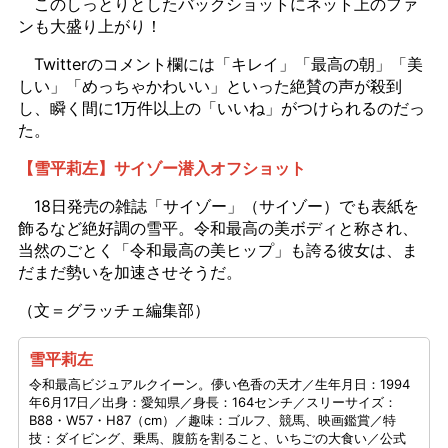
このしっとりとしたバックショットにネット上のファ
ンも大盛り上がり！
Twitterのコメント欄には「キレイ」「最高の朝」「美
しい」「めっちゃかわいい」といった絶賛の声が殺到
し、瞬く間に1万件以上の「いいね」がつけられるのだっ
た。
【雪平莉左】サイゾー潜入オフショット
18日発売の雑誌「サイゾー」（サイゾー）でも表紙を
飾るなど絶好調の雪平。令和最高の美ボディと称され、
当然のごとく「令和最高の美ヒップ」も誇る彼女は、ま
だまだ勢いを加速させそうだ。
（文＝グラッチェ編集部）
雪平莉左
令和最高ビジュアルクイーン。儚い色香の天才／生年月日：1994
年6月17日／出身：愛知県／身長：164センチ／スリーサイズ：
B88・W57・H87（cm）／趣味：ゴルフ、競馬、映画鑑賞／特
技：ダイビング、乗馬、腹筋を割ること、いちごの大食い／公式