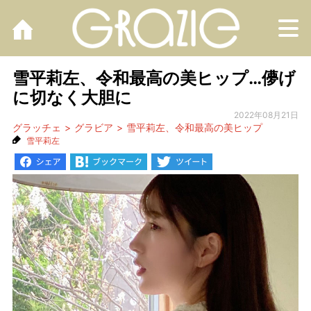
M
雪平莉左、令和最高の美ヒップ…儚げ
に切なく大胆に
2022年08月21日
グラッチェ
グラビア
雪平莉左、令和最高の美ヒップ
雪平莉左