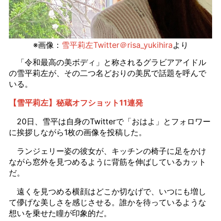
※画像：
雪平莉左Twitter＠risa_yukihira
より
「令和最高の美ボディ」と称されるグラビアアイドル
の雪平莉左が、その二つ名どおりの美尻で話題を呼んで
いる。
【雪平莉左】秘蔵オフショット11連発
20日、雪平は自身のTwitterで「おはよ」とフォロワー
に挨拶しながら1枚の画像を投稿した。
ランジェリー姿の彼女が、キッチンの椅子に足をかけ
ながら窓外を見つめるように背筋を伸ばしているカット
だ。
遠くを見つめる横顔はどこか切なげで、いつにも増し
て儚げな美しさを感じさせる。誰かを待っているような
想いを乗せた瞳が印象的だ。