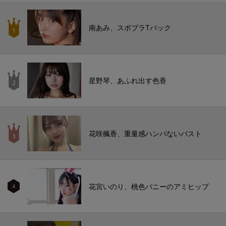
南あみ、スポブラTバック
星野琴、あふれ出す色香
花咲楓香、重量感ハンパないバスト
花宮いのり、桃色バニーのアミヒップ
4