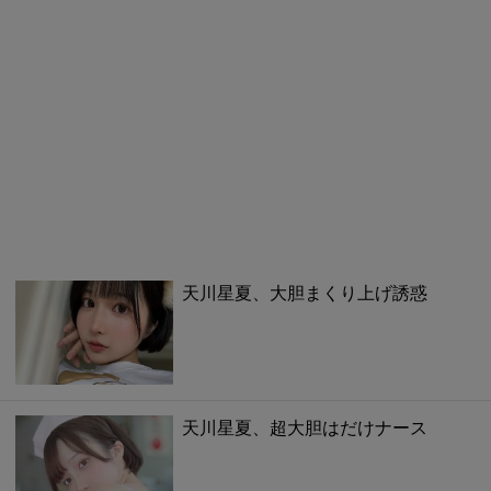
天川星夏、大胆まくり上げ誘惑
天川星夏、超大胆はだけナース