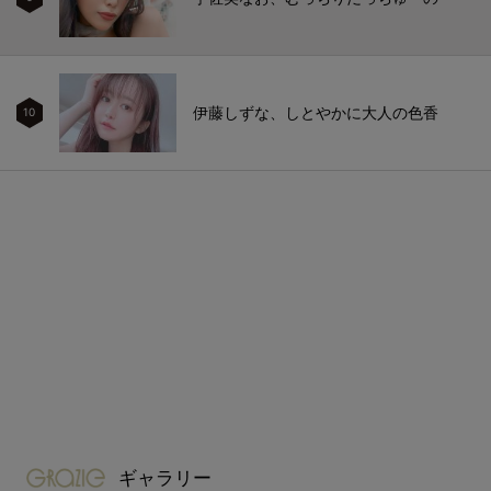
伊藤しずな、しとやかに大人の色香
10
gravure-grazie
ギャラリー