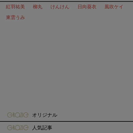
紅羽祐美
柳丸
けんけん
日向葵衣
風吹ケイ
東雲うみ
gravure-grazie
オリジナル
gravure-grazie
人気記事