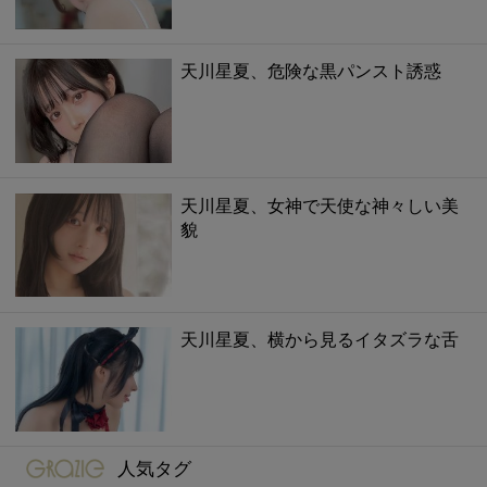
天川星夏、危険な黒パンスト誘惑
天川星夏、女神で天使な神々しい美
貌
天川星夏、横から見るイタズラな舌
gravure-grazie
人気タグ