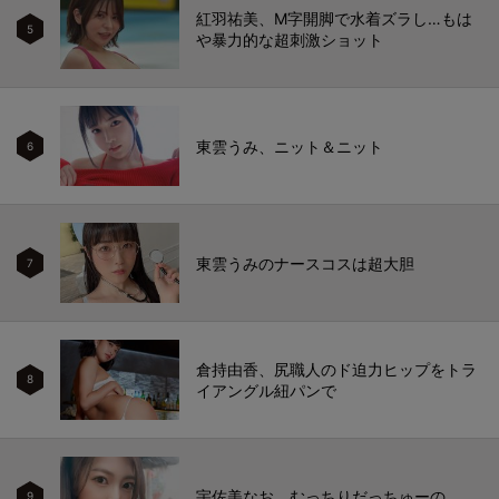
紅羽祐美、M字開脚で水着ズラし…もは
5
や暴力的な超刺激ショット
東雲うみ、ニット＆ニット
6
東雲うみのナースコスは超大胆
7
倉持由香、尻職人のド迫力ヒップをトラ
8
イアングル紐パンで
宇佐美なお、むっちりだっちゅーの
9