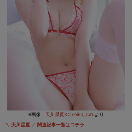
※画像：
天川星夏X＠seika_ruru
より
＼ 天川星夏 ／ 関連記事一覧はコチラ