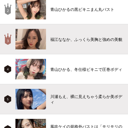
青山ひかるの黒ビキニまん丸バスト
福江ななか、ふっくら美胸と強めの美貌
青山ひかる、冬仕様ビキニで圧巻ボディ
4
川瀬もえ、裸に見えちゃう柔らか美ボデ
5
ィ
風吹ケイの規格外バストは「モリモリの