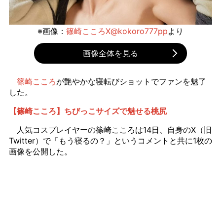
※画像：
篠崎こころX@kokoro777pp
より
画像全体を見る
篠崎こころ
が艶やかな寝転びショットでファンを魅了
した。
【篠崎こころ】ちびっこサイズで魅せる桃尻
人気コスプレイヤーの篠崎こころは14日、自身のX（旧
Twitter）で「もう寝るの？」というコメントと共に1枚の
画像を公開した。