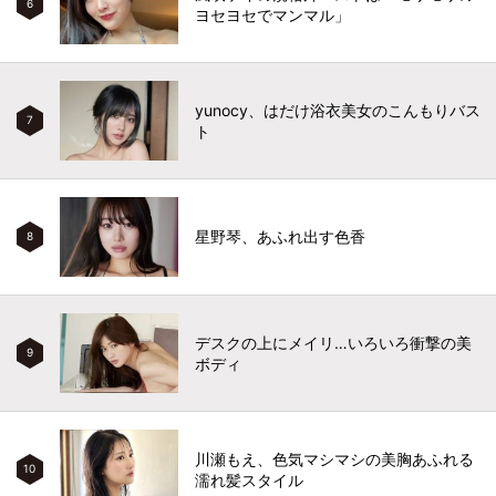
6
ヨセヨセでマンマル」
yunocy、はだけ浴衣美女のこんもりバス
7
ト
星野琴、あふれ出す色香
8
デスクの上にメイリ…いろいろ衝撃の美
9
ボディ
川瀬もえ、色気マシマシの美胸あふれる
10
濡れ髪スタイル