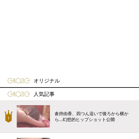
gravure-grazie
オリジナル
gravure-grazie
人気記事
倉持由香、四つん這いで後ろから横か
ら…幻想的ヒップショット公開