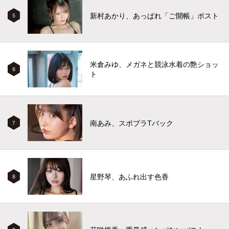
新村あかり、あっぱれ「ご開帳」ポスト
5
米倉みゆ、メガネと競泳水着の艶ショッ
6
ト
南あみ、スポブラTバック
7
星野琴、あふれ出す色香
8