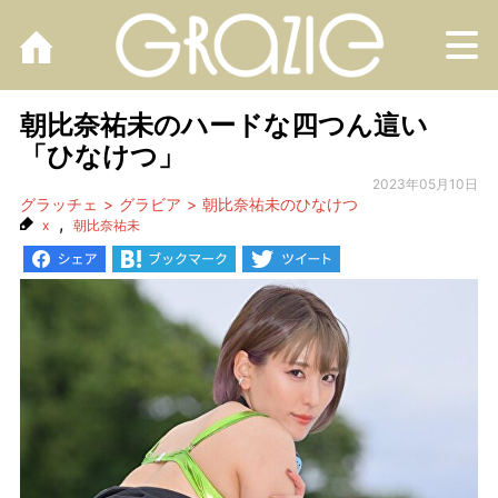
M
朝比奈祐未のハードな四つん這い
「ひなけつ」
2023年05月10日
グラッチェ
グラビア
朝比奈祐未のひなけつ
,
x
朝比奈祐未