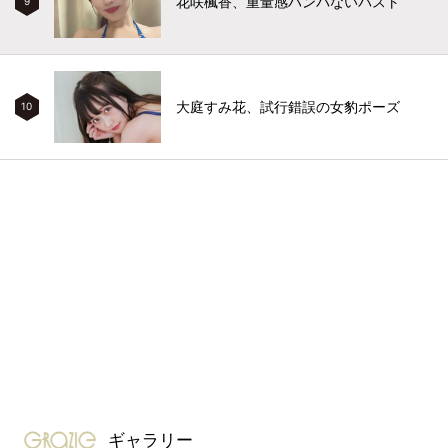
花咲楓香、重量感ハンパないバスト
9
大庭すみ花、試行錯誤の女豹ポーズ
10
gravure-grazie
ギャラリー