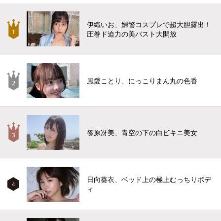
伊織いお、婦警コスプレで超大胆露出！
圧巻ド迫力の美バスト大開放
風愛ことり、にっこりまん丸の色香
篠原冴美、青空の下の白ビキニ美女
日向葵衣、ベッド上の極上むっちりボデ
4
ィ