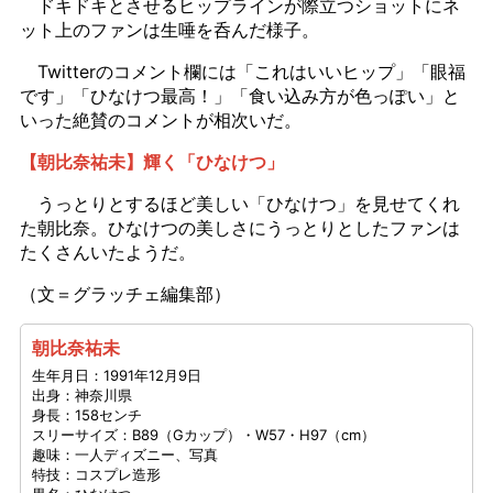
ドキドキとさせるヒップラインが際立つショットにネ
ット上のファンは生唾を呑んだ様子。
Twitterのコメント欄には「これはいいヒップ」「眼福
です」「ひなけつ最高！」「食い込み方が色っぽい」と
いった絶賛のコメントが相次いだ。
【朝比奈祐未】輝く「ひなけつ」
うっとりとするほど美しい「ひなけつ」を見せてくれ
た朝比奈。ひなけつの美しさにうっとりとしたファンは
たくさんいたようだ。
（文＝グラッチェ編集部）
朝比奈祐未
生年月日：1991年12月9日
出身：神奈川県
身長：158センチ
スリーサイズ：B89（Gカップ）・W57・H97（cm）
趣味：一人ディズニー、写真
特技：コスプレ造形