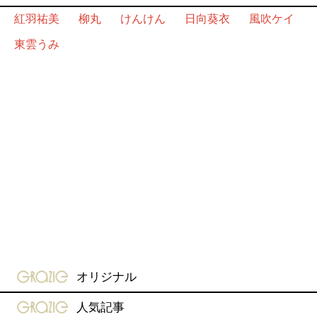
紅羽祐美
柳丸
けんけん
日向葵衣
風吹ケイ
東雲うみ
gravure-grazie
オリジナル
gravure-grazie
人気記事