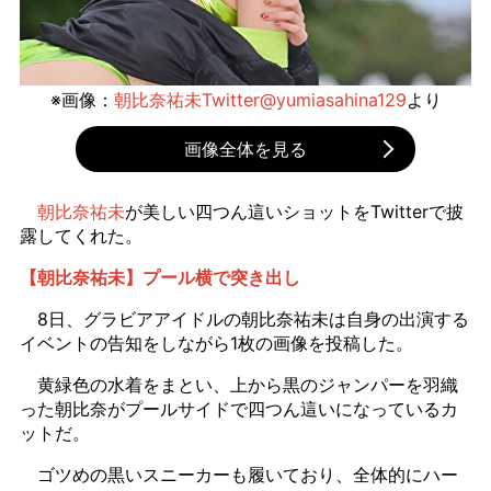
※画像：
朝比奈祐未Twitter@yumiasahina129
より
画像全体を見る
朝比奈祐未
が美しい四つん這いショットをTwitterで披
露してくれた。
【朝比奈祐未】プール横で突き出し
8日、グラビアアイドルの朝比奈祐未は自身の出演する
イベントの告知をしながら1枚の画像を投稿した。
黄緑色の水着をまとい、上から黒のジャンパーを羽織
った朝比奈がプールサイドで四つん這いになっているカ
ットだ。
ゴツめの黒いスニーカーも履いており、全体的にハー