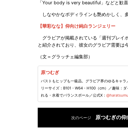
「Your body is very beautiful
しなやかなボディラインも艶めかしく、多
【華彩なな】仰向け純白ランジェリー
グラビアが掲載されている「週刊プレイボ
と紹介されており、彼女のグラビア需要は
（文＝グラッチェ編集部）
原つむぎ
バストもヒップも一級品。グラビア界のゆるキャラ／生
リーサイズ：B101・W64・H100（cm）／趣
れる・水着でバランスボール／公式X：
@haratsumu
原つむぎの仰
次のページ