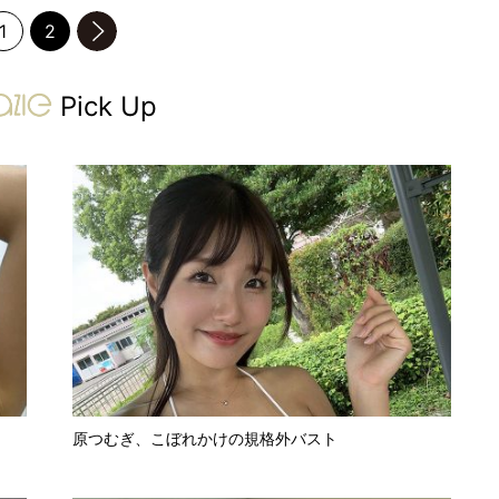
1
2
のページへ
gravure-grazie
Pick Up
原つむぎ、こぼれかけの規格外バスト