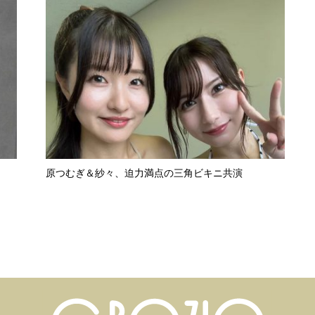
原つむぎ＆紗々、迫力満点の三角ビキニ共演