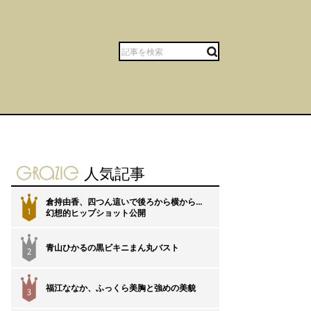
gravure-grazie
人気記事
倉持由香、四つん這いで後ろから横から…
1
幻想的ヒップショット公開
青山ひかるの黒ビキニまん丸バスト
2
福江ななか、ふっくら美胸と強めの美貌
3