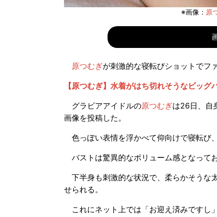
※画像：
原つ
原つむぎ
が刺激的な寝転びショットでフ
【原つむぎ】水着がはち切れそうなビッグ
グラビアアイドルの
原つむぎ
は26日、自
画像を投稿した。
色っぽい表情を浮かべて仰向けで寝転び、
バストは驚異的なボリューム感となってお
下半身も刺激的な状況で、柔らかそうな太
せられる。
これにネット上では「お迎え済みですし」