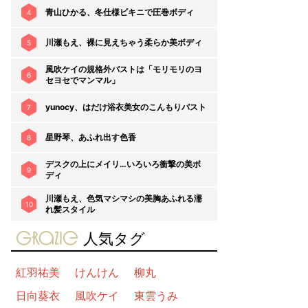
青山ひかる、冬仕様ビキニで圧巻ボディ
4
川瀬もえ、裸に見えちゃう柔らか美ボディ
5
風吹ケイの規格外バストは「モリモリのヨ
6
セヨセでマンマル」
yunocy、はだけ浴衣美女のこんもりバスト
7
星野琴、あふれ出す色香
8
デスクの上にメイリ…いろいろ衝撃の美ボ
9
ディ
川瀬もえ、色気マシマシの美胸あふれる濡
10
れ髪スタイル
gravure-grazie
人気タグ
紅羽祐美
けんけん
柳丸
日向葵衣
風吹ケイ
東雲うみ