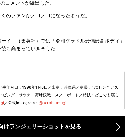
」などと歓喜のコメントが続出した。
くのファンがメロメロになったようだ。
ーイ」（集英社）では「令和グラドル最強最高ボディ」
今後も高まっていきそうだ。
年月日：1998年1月6日／出身：兵庫県／身長：170センチ／ス
味：ダイビング・サウナ・野球観戦・スノーボード／特技：どこでも寝ら
gi
／公式Instagram：
@haratsumugi
向けランジェリーショットを見る