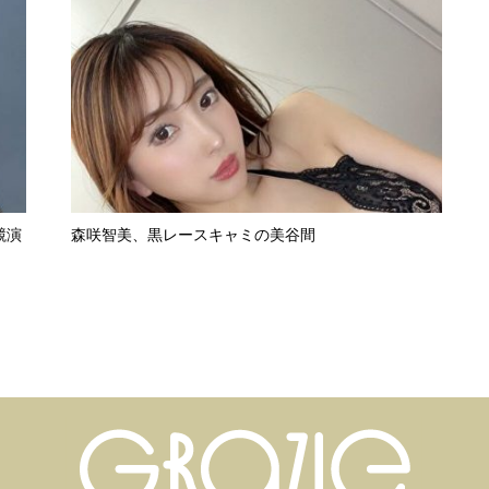
競演
森咲智美、黒レースキャミの美谷間