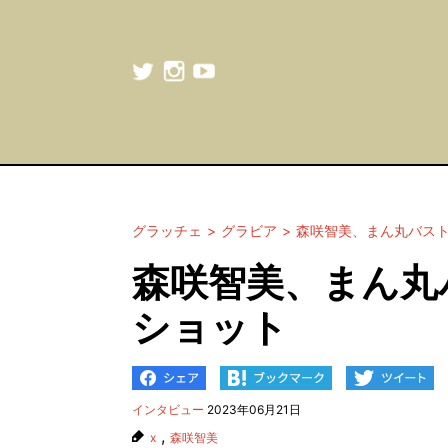
グラッチェ
グラビア
森咲智美、まん丸バス
森咲智美、まん丸
ショット
インタビュー
2023年06月21日
,
x
森咲智美