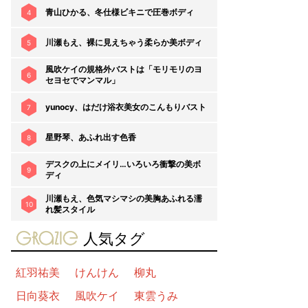
青山ひかる、冬仕様ビキニで圧巻ボディ
4
川瀬もえ、裸に見えちゃう柔らか美ボディ
5
風吹ケイの規格外バストは「モリモリのヨ
6
セヨセでマンマル」
yunocy、はだけ浴衣美女のこんもりバスト
7
星野琴、あふれ出す色香
8
デスクの上にメイリ…いろいろ衝撃の美ボ
9
ディ
川瀬もえ、色気マシマシの美胸あふれる濡
10
れ髪スタイル
gravure-grazie
人気タグ
紅羽祐美
けんけん
柳丸
日向葵衣
風吹ケイ
東雲うみ