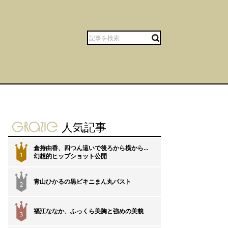
gravure-grazie
人気記事
倉持由香、四つん這いで後ろから横から…
1
幻想的ヒップショット公開
青山ひかるの黒ビキニまん丸バスト
2
福江ななか、ふっくら美胸と強めの美貌
3