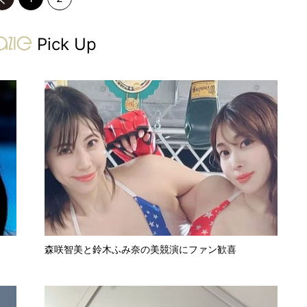
gravure-grazie
Pick Up
森咲智美と鈴木ふみ奈の美競演にファン歓喜