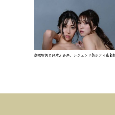
森咲智美＆鈴木ふみ奈、レジェンド美ボディ密着