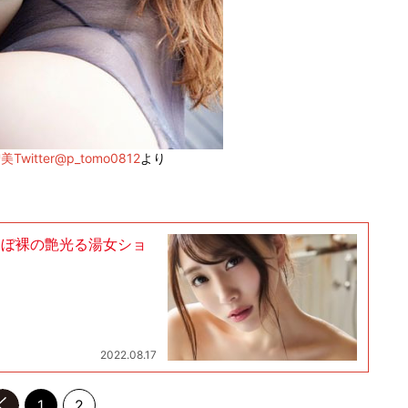
Twitter@p_tomo0812
より
ほぼ裸の艶光る湯女ショ
2022.08.17
前のページへ
1
2