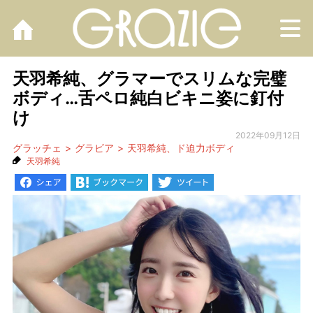
M
天羽希純、グラマーでスリムな完璧
ボディ…舌ペロ純白ビキニ姿に釘付
け
2022年09月12日
グラッチェ
グラビア
天羽希純、ド迫力ボディ
天羽希純