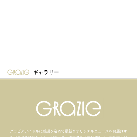
gravure-grazie
ギャラリー
グラビアアイドル
に感謝を込めて
最新＆オリジナルニュースをお届けす