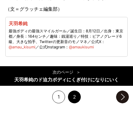
（文＝グラッチェ編集部）
天羽希純
最強ボディの最強スマイルガール／誕生日：8月12日／出身：東京
都／身長：164センチ／趣味：銭湯巡り／特技：ピアノグレード6
級、大きな拍手、Twitterの更新音のモノマネ／公式X：
@amau_kisumi
／公式Instagram：
@amaukisumi
次のページ
天羽希純のド迫力ボディにくぎ付けになりにいく
1
2
次のページへ