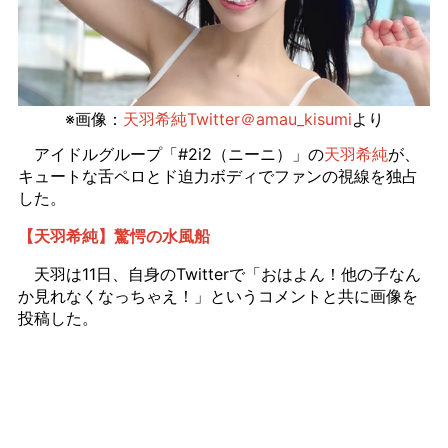
※画像：
天羽希純Twitter＠amau_kisumi
より
アイドルグループ「#2i2（ニーニ）」の
天羽希純
が、
キュートな舌ペロとド迫力ボディでファンの視線を独占
した。
【天羽希純】驚愕の水風船
天羽は11日、自身のTwitterで「おはよん！他の子なん
か見れなくなっちゃえ！」というコメントと共に画像を
投稿した。