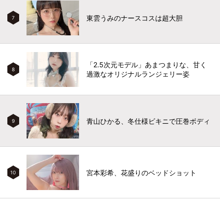
東雲うみのナースコスは超大胆
7
「2.5次元モデル」あまつまりな、甘く
8
過激なオリジナルランジェリー姿
青山ひかる、冬仕様ビキニで圧巻ボディ
9
宮本彩希、花盛りのベッドショット
10