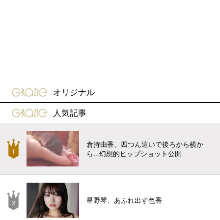
gravure-grazie
オリジナル
gravure-grazie
人気記事
倉持由香、四つん這いで後ろから横か
ら…幻想的ヒップショット公開
星野琴、あふれ出す色香