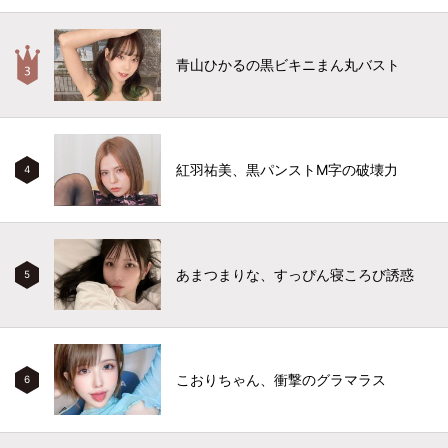
青山ひかるの黒ビキニまん丸バスト
紅羽祐美、黒パンストM字の破壊力
4
あまつまりな、すっぴん寝ころび誘惑
5
こおりちゃん、衝撃のグラマラス
6