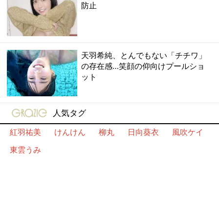
防止
天羽希純、とんでもない「チチワ」
の存在感…笑顔の仰向けプールショ
ット
gravure-grazie
人気タグ
紅羽祐美
けんけん
柳丸
日向葵衣
風吹ケイ
東雲うみ