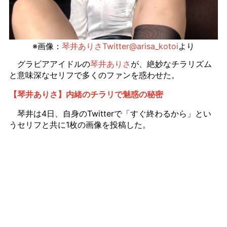
※画像：
琴井ありさTwitter@arisa_kotoi
より
グラビアアイドルの
琴井ありさ
が、絶妙なチラリズム
と意味深なセリフで多くのファンを惑わせた。
【琴井ありさ】内緒のチラリで魅惑の秘密
琴井は4日、自身のTwitterで「すぐ終わるから」とい
うセリフと共に1枚の画像を投稿した。