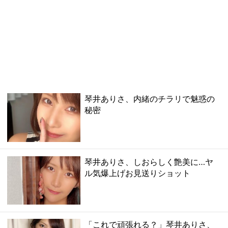
琴井ありさ、内緒のチラリで魅惑の
秘密
琴井ありさ、しおらしく艶美に…ヤ
ル気爆上げお見送りショット
「これで頑張れる？」琴井ありさ、