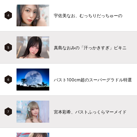
宇佐美なお、むっちりだっちゅーの
4
真島なおみの「汗っかきすぎ」ビキニ
5
バスト100cm超のスーパーグラドル特選
6
宮本彩希、バストふっくらマーメイド
7