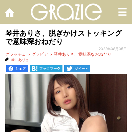
M
琴井ありさ、脱ぎかけストッキング
で意味深おねだり
2022年08月05日
グラッチェ
グラビア
琴井ありさ、意味深なおねだり
琴井ありさ