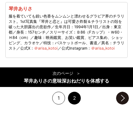
琴井ありさ
服を着ていても鋭い色香をムンムンと漂わせるグラビア界のチラリ
スト。1st写真集『琴井と恋と』は可愛さ炸裂＆チラリストの殻を
破った大胆露出の意欲作／生年月日：1994年1月1日／出身：東京
都／身長：157センチ／スリーサイズ：Ｂ86（Fカップ）・Ｗ60・
Ｈ84（cm）／趣味：映画鑑賞、お笑い鑑賞、ピアス集め、ショッ
ピング、カラオケ／特技：バスケットボール、書道／異名：チラリ
スト／公式X：
＠arisa_kotoi
／公式Instagram：
＠arisa_kotoi
次のページ
琴井ありさの意味深おねだりを体感する
1
2
次のページへ