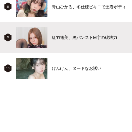
青山ひかる、冬仕様ビキニで圧巻ボディ
8
紅羽祐美、黒パンストM字の破壊力
9
けんけん、ヌードなお誘い
10