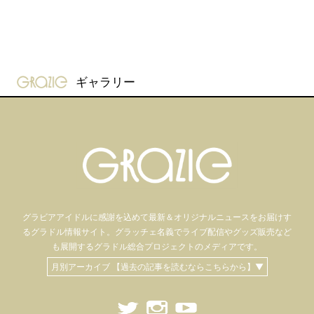
gravure-grazie
ギャラリー
グラビアアイドル
に感謝を込めて
最新＆オリジナルニュースをお届けす
るグラドル情報サイト。
グラッチェ名義で
ライブ配信や
グッズ販売など
も
展開するグラドル総合プロジェクトのメディアです。
月別アーカイブ 【過去の記事を読むならこちらから】▼