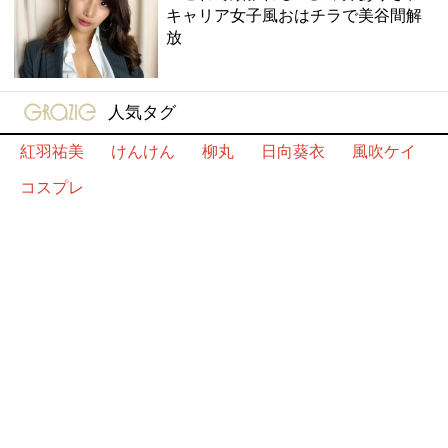
キャリア女子風おはチラで美谷間解
放
gravure-grazie
人気タグ
紅羽祐美
けんけん
柳丸
日向葵衣
風吹ケイ
コスプレ