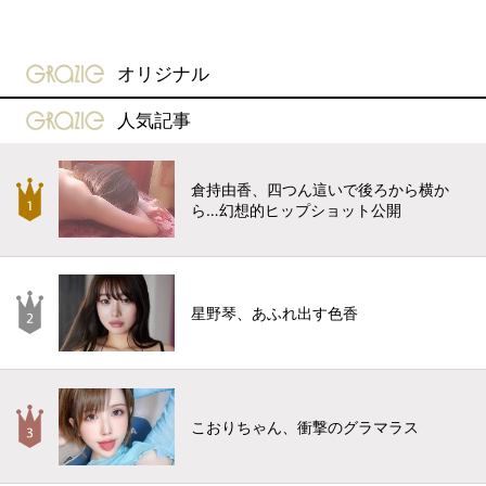
gravure-grazie
オリジナル
gravure-grazie
人気記事
倉持由香、四つん這いで後ろから横か
ら…幻想的ヒップショット公開
星野琴、あふれ出す色香
こおりちゃん、衝撃のグラマラス