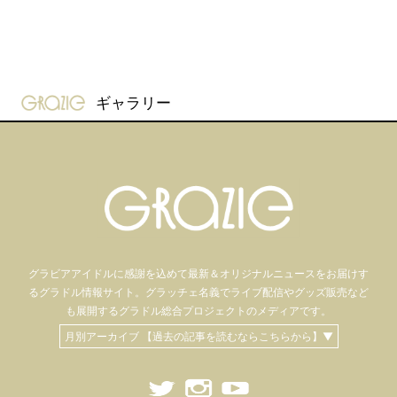
gravure-grazie
ギャラリー
グラビアアイドル
に感謝を込めて
最新＆オリジナルニュースをお届けす
るグラドル情報サイト。
グラッチェ名義で
ライブ配信や
グッズ販売など
も
展開するグラドル総合プロジェクトのメディアです。
月別アーカイブ 【過去の記事を読むならこちらから】▼