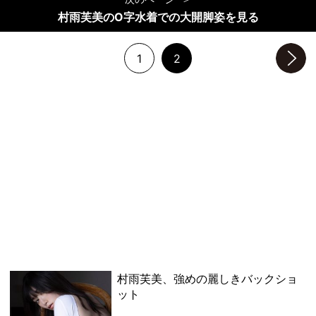
村雨芙美のO字水着での大開脚姿を見る
1
2
次のページへ
村雨芙美、強めの麗しきバックショ
ット