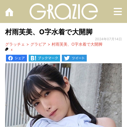
M
村雨芙美、O字水着で大開脚
2024年07月14日
グラッチェ
グラビア
村雨芙美、O字水着で大開脚
x