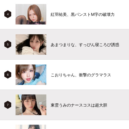
紅羽祐美、黒パンストM字の破壊力
4
あまつまりな、すっぴん寝ころび誘惑
5
こおりちゃん、衝撃のグラマラス
6
東雲うみのナースコスは超大胆
7