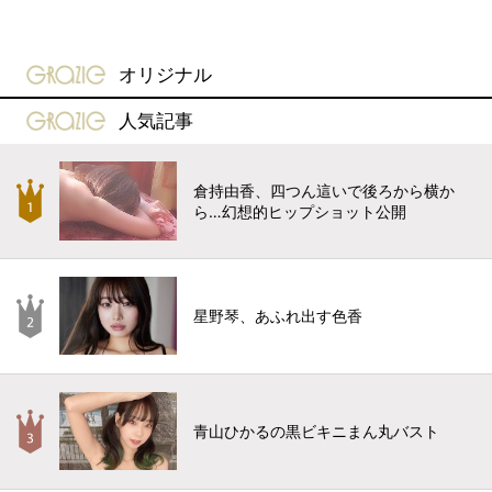
gravure-grazie
オリジナル
gravure-grazie
人気記事
倉持由香、四つん這いで後ろから横か
ら…幻想的ヒップショット公開
星野琴、あふれ出す色香
青山ひかるの黒ビキニまん丸バスト