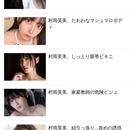
村雨芙美、たわわなマシュマロボデ
ィ
村雨芙美、しっとり眼帯ビキニ
村雨芙美、家庭教師の危険ビジュ
村雨芙美、紐引っ張り…攻めの誘惑