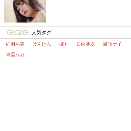
gravure-grazie
人気タグ
紅羽祐美
けんけん
柳丸
日向葵衣
風吹ケイ
東雲うみ