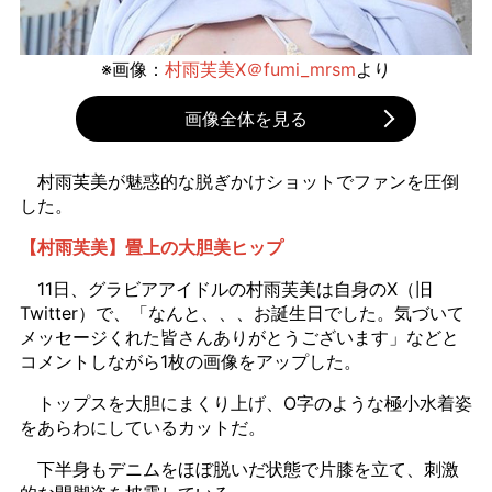
※画像：
村雨芙美X＠fumi_mrsm
より
画像全体を見る
村雨芙美が魅惑的な脱ぎかけショットでファンを圧倒
した。
【村雨芙美】畳上の大胆美ヒップ
11日、グラビアアイドルの村雨芙美は自身のX（旧
Twitter）で、「なんと、、、お誕生日でした。気づいて
メッセージくれた皆さんありがとうございます」などと
コメントしながら1枚の画像をアップした。
トップスを大胆にまくり上げ、O字のような極小水着姿
をあらわにしているカットだ。
下半身もデニムをほぼ脱いだ状態で片膝を立て、刺激