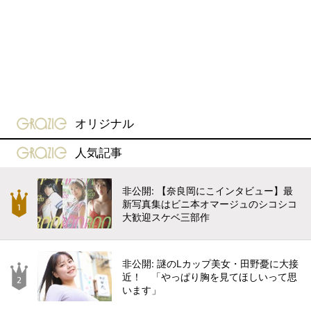
gravure-grazie
オリジナル
gravure-grazie
人気記事
非公開: 【奈良岡にこインタビュー】最
新写真集はビニ本オマージュのシコシコ
大歓迎スケベ三部作
非公開: 謎のLカップ美女・田野憂に大接
近！ 「やっぱり胸を見てほしいって思
います」