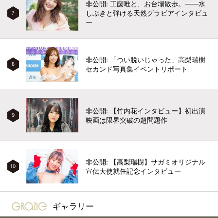
非公開: 工藤唯と、お台場散歩。――水
しぶきと弾ける天然グラビアインタビュ
7
ー
非公開: 「つい脱いじゃった」高梨瑞樹
8
セカンド写真集イベントリポート
非公開: 【竹内花インタビュー】初出演
9
映画は限界突破の超問題作
非公開: 【高梨瑞樹】サガミオリジナル
10
宣伝大使就任記念インタビュー
gravure-grazie
ギャラリー