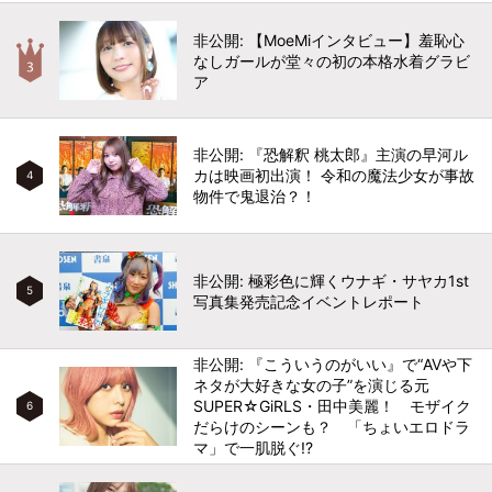
非公開: 【MoeMiインタビュー】羞恥心
なしガールが堂々の初の本格水着グラビ
ア
非公開: 『恐解釈 桃太郎』主演の早河ル
カは映画初出演！ 令和の魔法少女が事故
4
物件で鬼退治？！
非公開: 極彩色に輝くウナギ・サヤカ1st
5
写真集発売記念イベントレポート
非公開: 『こういうのがいい』で“AVや下
ネタが大好きな女の子”を演じる元
SUPER☆GiRLS・田中美麗！ モザイク
6
だらけのシーンも？ 「ちょいエロドラ
マ」で一肌脱ぐ!?