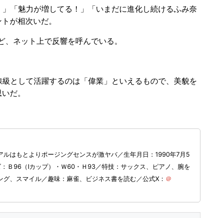
！」「魅力が増してる！」「いまだに進化し続けるふみ奈
ントが相次いだ。
ど、ネット上で反響を呼んでいる。
線級として活躍するのは「偉業」といえるもので、美貌を
思いだ。
ルはもとよりポージングセンスが激ヤバ／生年月日：1990年7月5
：Ｂ96（Iカップ）・Ｗ60・Ｈ93／​特技：サックス、ピアノ、腕を
ング、スマイル／趣味：麻雀、ビジネス書を読む／公式X：
＠