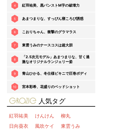
紅羽祐美、黒パンストM字の破壊力
4
あまつまりな、すっぴん寝ころび誘惑
5
こおりちゃん、衝撃のグラマラス
6
東雲うみのナースコスは超大胆
7
「2.5次元モデル」あまつまりな、甘く過
8
激なオリジナルランジェリー姿
青山ひかる、冬仕様ビキニで圧巻ボディ
9
宮本彩希、花盛りのベッドショット
10
gravure-grazie
人気タグ
紅羽祐美
けんけん
柳丸
日向葵衣
風吹ケイ
東雲うみ