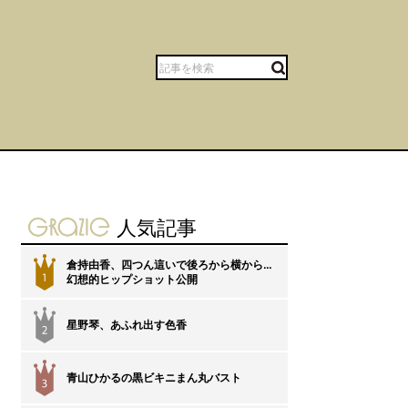
gravure-grazie
人気記事
倉持由香、四つん這いで後ろから横から…
1
幻想的ヒップショット公開
星野琴、あふれ出す色香
2
青山ひかるの黒ビキニまん丸バスト
3