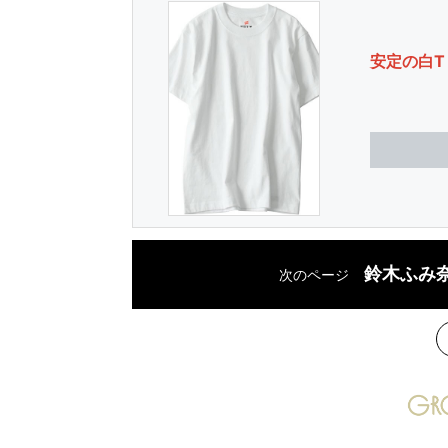
安定の白T
鈴木ふみ
次のページ
次