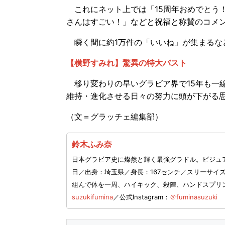
これにネット上では「15周年おめでとう
さんはすごい！」などと祝福と称賛のコメ
瞬く間に約1万件の「いいね」が集まるな
【横野すみれ】驚異の特大バスト
移り変わりの早いグラビア界で15年も一
維持・進化させる日々の努力に頭が下がる
（文＝グラッチェ編集部）
鈴木ふみ奈
日本グラビア史に燦然と輝く最強グラドル。ビジュア
日／出身：埼玉県／身長：167センチ／スリーサイズ
組んで体を一周、ハイキック、殺陣、ハンドスプリ
suzukifumina
／公式Instagram：
＠fuminasuzuki