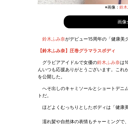
※画像：
鈴木ふ
画像
鈴木ふみ奈
がデビュー15周年の「健康美
【鈴木ふみ奈】圧巻グラマラスボディ
グラビアアイドルで女優の
鈴木ふみ奈
は1
んいつも応援ありがとうございます。これ
を公開した。
へそ出しのキャミソールとショートデニム
トだ。
ほどよくむっちりとしたボディは「健康美
濡れ髪や自然体の表情もチャーミングで、