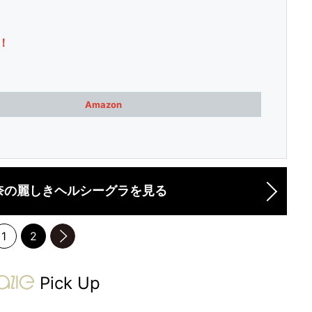
！
Amazon
奈の麗しきヘルシーグラを見る
1
2
のページへ
gravure-grazie
Pick Up