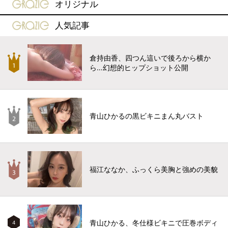
gravure-grazie
オリジナル
gravure-grazie
人気記事
倉持由香、四つん這いで後ろから横か
ら…幻想的ヒップショット公開
青山ひかるの黒ビキニまん丸バスト
福江ななか、ふっくら美胸と強めの美貌
青山ひかる、冬仕様ビキニで圧巻ボディ
4