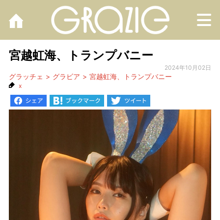
M
宮越虹海、トランプバニー
2024年10月02日
グラッチェ
グラビア
宮越虹海、トランプバニー
x