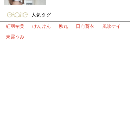
gravure-grazie
人気タグ
紅羽祐美
けんけん
柳丸
日向葵衣
風吹ケイ
東雲うみ