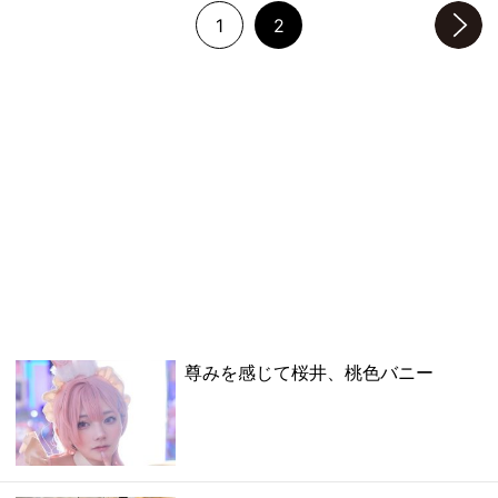
1
2
次のページへ
尊みを感じて桜井、桃色バニー