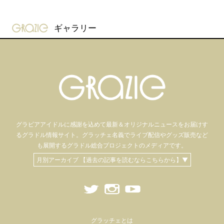
gravure-grazie
ギャラリー
グラビアアイドル
に感謝を込めて
最新＆オリジナルニュースをお届けす
るグラドル情報サイト。
グラッチェ名義で
ライブ配信や
グッズ販売など
も
展開するグラドル総合プロジェクトのメディアです。
月別アーカイブ 【過去の記事を読むならこちらから】▼
グラッチェとは