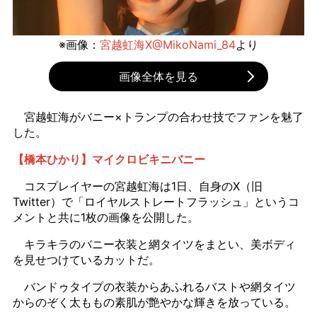
※画像：
宮越虹海X@MikoNami_84
より
画像全体を見る
宮越虹海がバニー×トランプの合わせ技でファンを魅了
した。
【橋本ひかり】マイクロビキニバニー
コスプレイヤーの宮越虹海は1日、自身のX（旧
Twitter）で「ロイヤルストレートフラッシュ」というコ
メントと共に1枚の画像を公開した。
キラキラのバニー衣装と網タイツをまとい、美ボディ
を見せつけているカットだ。
バンドゥタイプの衣装からあふれるバストや網タイツ
からのぞく太ももの素肌が艶やかな輝きを放っている。