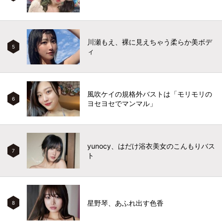
川瀬もえ、裸に見えちゃう柔らか美ボデ
5
ィ
風吹ケイの規格外バストは「モリモリの
6
ヨセヨセでマンマル」
yunocy、はだけ浴衣美女のこんもりバス
7
ト
星野琴、あふれ出す色香
8