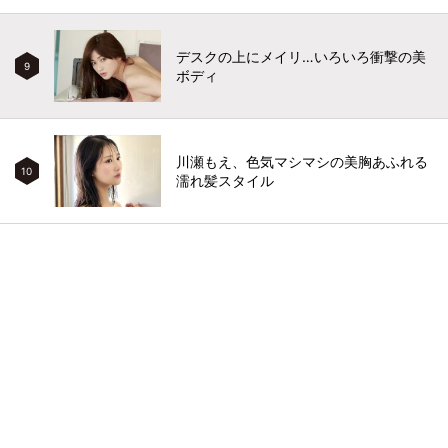
デスクの上にメイリ…いろいろ衝撃の美
9
ボディ
川瀬もえ、色気マシマシの美胸あふれる
10
濡れ髪スタイル