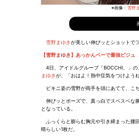
※画像：
雪野まゆ
雪野まゆき
が美しい伸びッとショットで
【雪野まゆき】あっかんベーで最強ビジュ
4日、アイドルグループ「BOCCHI。」
まゆき
が、「おはよ！熱中症気をつけようね」
ビキニ姿の雪野が両手を頭にあてて、こち
伸びッとポーズで、真っ白でスベスベな腕
となっている。
ふっくらと膨らむ胸元や引き締まった腰回
晴らしい1枚だ。