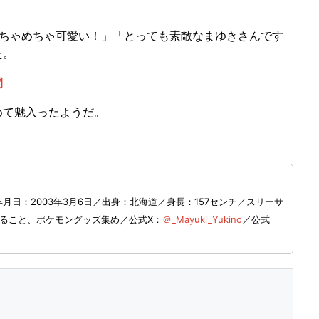
！
ちゃめちゃ可愛い！」「とっても素敵なまゆきさんです
た。
間
て魅入ったようだ。
月日：2003年3月6日／出身：北海道／身長：157センチ／スリーサ
を⾒ること、ポケモングッズ集め／公式X：
＠_Mayuki_Yukino
／公式