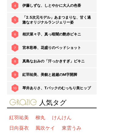
伊藤しずな、しとやかに大人の色香
4
「2.5次元モデル」あまつまりな、甘く過
5
激なオリジナルランジェリー姿
相沢菜々子、真っ暗闇の艶赤ビキニ
6
宮本彩希、花盛りのベッドショット
7
真島なおみの「汗っかきすぎ」ビキニ
8
紅羽祐美、美貌と超越のM字開脚
9
琴井ありさ、Tバックのむっちり美ヒップ
10
gravure-grazie
人気タグ
紅羽祐美
柳丸
けんけん
日向葵衣
風吹ケイ
東雲うみ