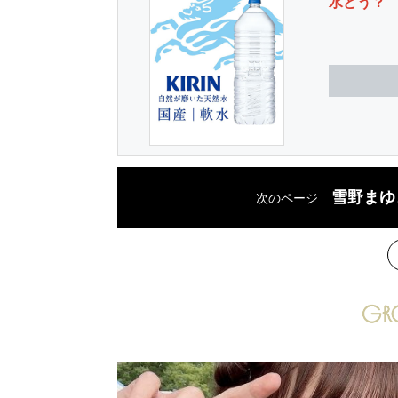
水どう？
雪野まゆ
次のページ
次