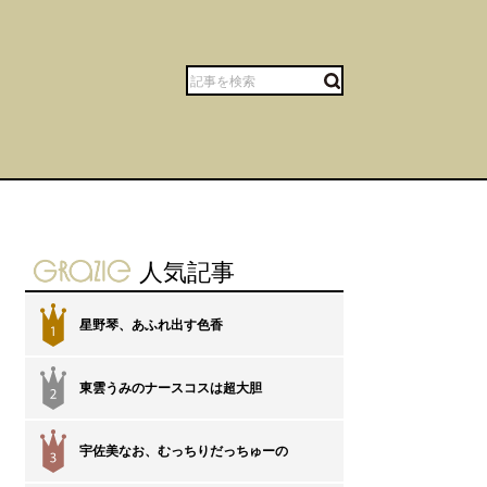
gravure-grazie
人気記事
星野琴、あふれ出す色香
1
東雲うみのナースコスは超大胆
2
宇佐美なお、むっちりだっちゅーの
3