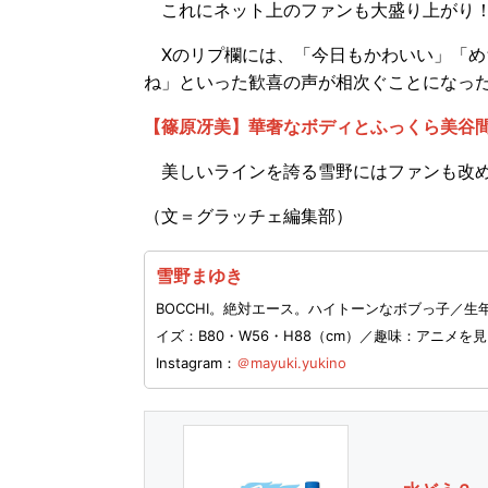
これにネット上のファンも大盛り上がり
Xのリプ欄には、「今日もかわいい」「め
ね」といった歓喜の声が相次ぐことになっ
【篠原冴美】華奢なボディとふっくら美谷
美しいラインを誇る雪野にはファンも改め
（文＝グラッチェ編集部）
雪野まゆき
BOCCHI。絶対エース。ハイトーンなボブっ子／生年
イズ：B80・W56・H88（cm）／趣味：アニメ
Instagram：
＠mayuki.yukino