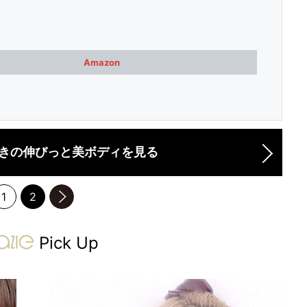
Amazon
きの伸びっと美ボディを見る
1
2
のページへ
gravure-grazie
Pick Up