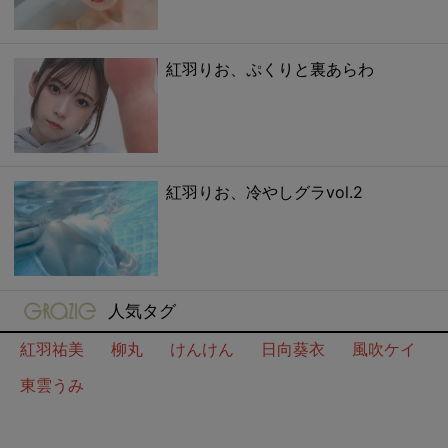
紅羽りお、ぷくりと裏あらわ
紅羽りお、冷やしグラvol.2
gravure-grazie
人気タグ
紅羽祐美
柳丸
けんけん
日向葵衣
風吹ケイ
東雲うみ