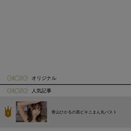
gravure-grazie
オリジナル
gravure-grazie
人気記事
青山ひかるの黒ビキニまん丸バスト