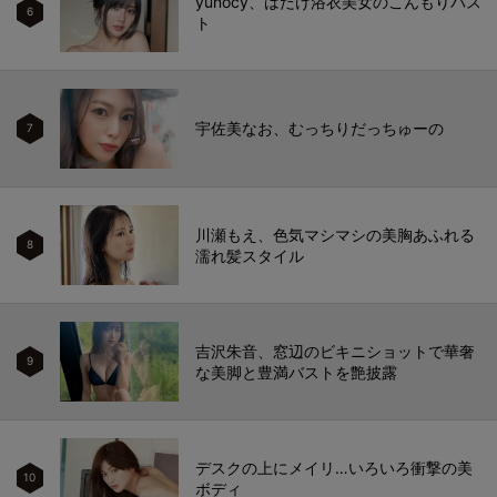
yunocy、はだけ浴衣美女のこんもりバス
6
ト
宇佐美なお、むっちりだっちゅーの
7
川瀬もえ、色気マシマシの美胸あふれる
8
濡れ髪スタイル
吉沢朱音、窓辺のビキニショットで華奢
9
な美脚と豊満バストを艶披露
デスクの上にメイリ…いろいろ衝撃の美
10
ボディ