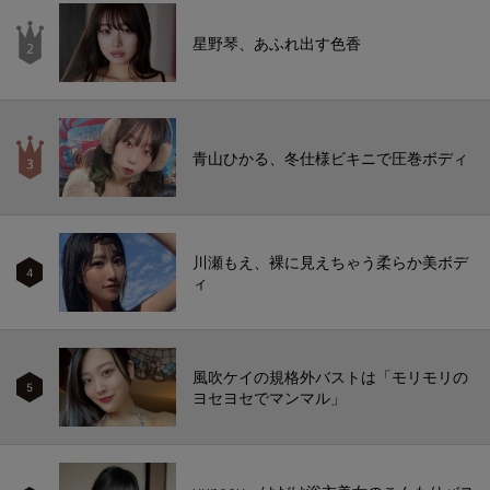
星野琴、あふれ出す色香
青山ひかる、冬仕様ビキニで圧巻ボディ
川瀬もえ、裸に見えちゃう柔らか美ボデ
4
ィ
風吹ケイの規格外バストは「モリモリの
5
ヨセヨセでマンマル」