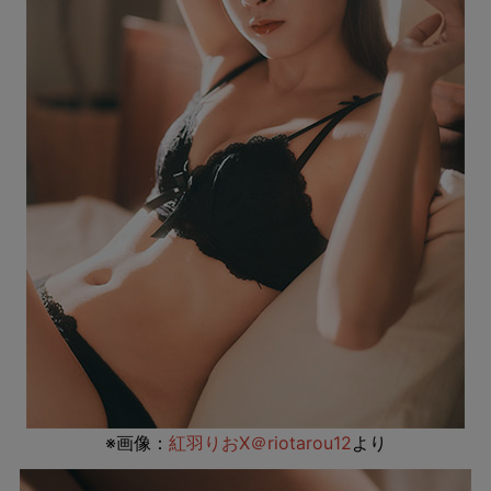
※画像：
紅羽りおX＠riotarou12
より