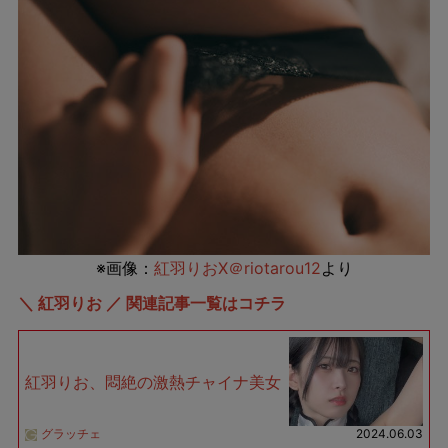
※画像：
紅羽りおX＠riotarou12
より
＼ 紅羽りお ／ 関連記事一覧はコチラ
紅羽りお、悶絶の激熱チャイナ美女
グラッチェ
2024.06.03