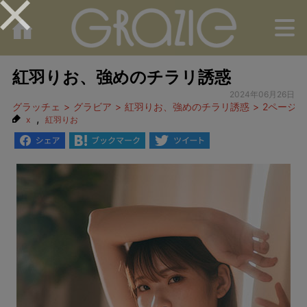
M
紅羽りお、強めのチラリ誘惑
2024年06月26日
グラッチェ
グラビア
紅羽りお、強めのチラリ誘惑
2ページ目
,
x
紅羽りお