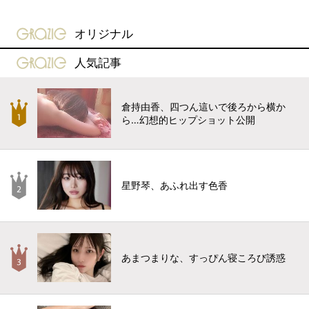
gravure-grazie
オリジナル
gravure-grazie
人気記事
倉持由香、四つん這いで後ろから横か
ら…幻想的ヒップショット公開
星野琴、あふれ出す色香
あまつまりな、すっぴん寝ころび誘惑