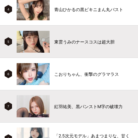
青山ひかるの黒ビキニまん丸バスト
4
東雲うみのナースコスは超大胆
5
こおりちゃん、衝撃のグラマラス
6
紅羽祐美、黒パンストM字の破壊力
7
「2.5次元モデル」あまつまりな、甘く