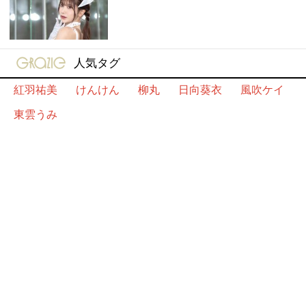
gravure-grazie
人気タグ
紅羽祐美
けんけん
柳丸
日向葵衣
風吹ケイ
東雲うみ