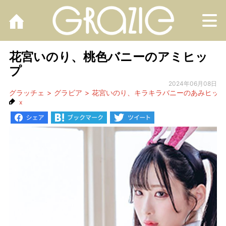
M
花宮いのり、桃色バニーのアミヒッ
プ
2024年06月08日
グラッチェ
グラビア
花宮いのり、キラキラバニーのあみヒップ
x