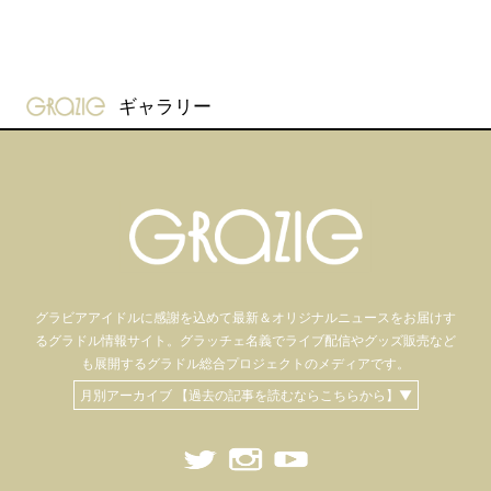
gravure-grazie
ギャラリー
グラビアアイドル
に感謝を込めて
最新＆オリジナルニュースをお届けす
るグラドル情報サイト。
グラッチェ名義で
ライブ配信や
グッズ販売など
も
展開するグラドル総合プロジェクトのメディアです。
月別アーカイブ 【過去の記事を読むならこちらから】▼