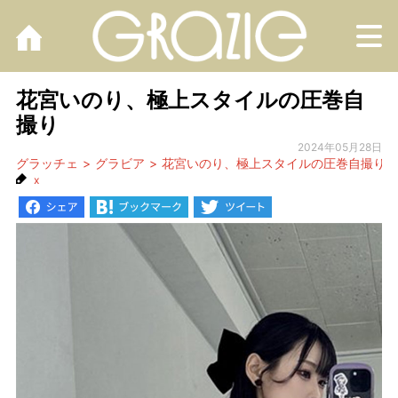
M
花宮いのり、極上スタイルの圧巻自
撮り
2024年05月28日
グラッチェ
グラビア
花宮いのり、極上スタイルの圧巻自撮り
x