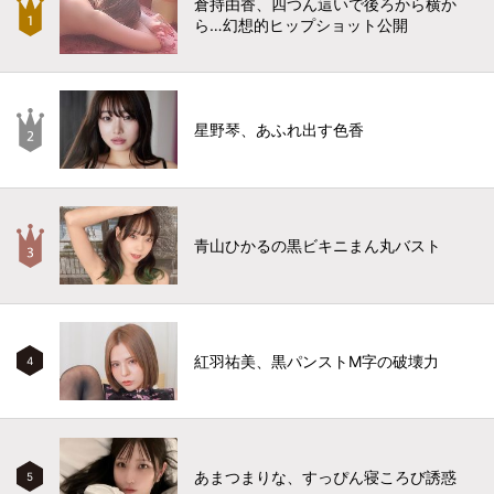
倉持由香、四つん這いで後ろから横か
ら…幻想的ヒップショット公開
星野琴、あふれ出す色香
青山ひかるの黒ビキニまん丸バスト
紅羽祐美、黒パンストM字の破壊力
4
あまつまりな、すっぴん寝ころび誘惑
5