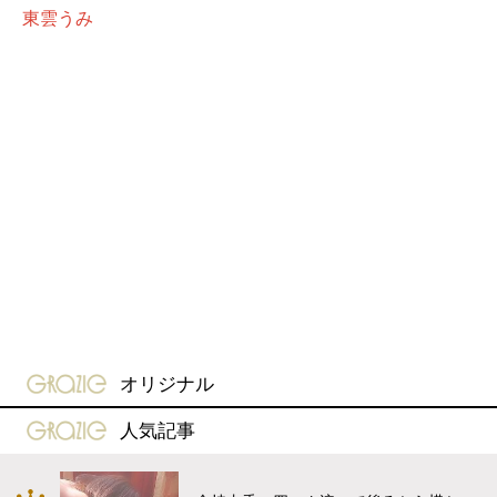
東雲うみ
gravure-grazie
オリジナル
gravure-grazie
人気記事