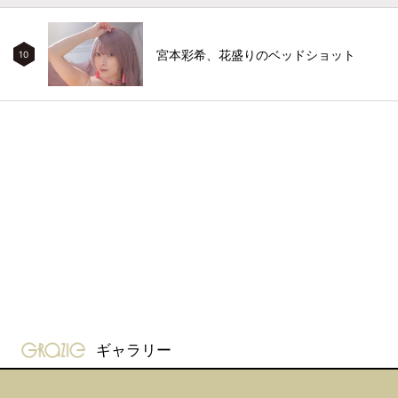
宮本彩希、花盛りのベッドショット
10
gravure-grazie
ギャラリー