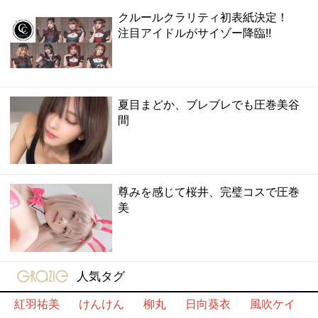
クルールクラリティ初表紙決定！
注目アイドルがサイゾー降臨!!
夏目まどか、ブレブレでも圧巻美谷
間
尊みを感じて桜井、完璧コスで圧巻
美
gravure-grazie
人気タグ
紅羽祐美
けんけん
柳丸
日向葵衣
風吹ケイ