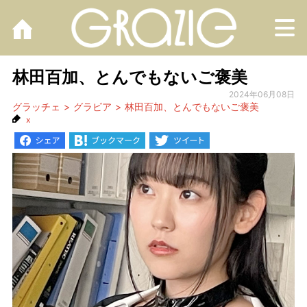
M
林田百加、とんでもないご褒美
2024年06月08日
グラッチェ
グラビア
林田百加、とんでもないご褒美
x