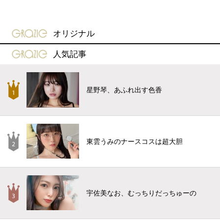
gravure-grazie
オリジナル
gravure-grazie
人気記事
星野琴、あふれ出す色香
東雲うみのナースコスは超大胆
宇佐美なお、むっちりだっちゅーの