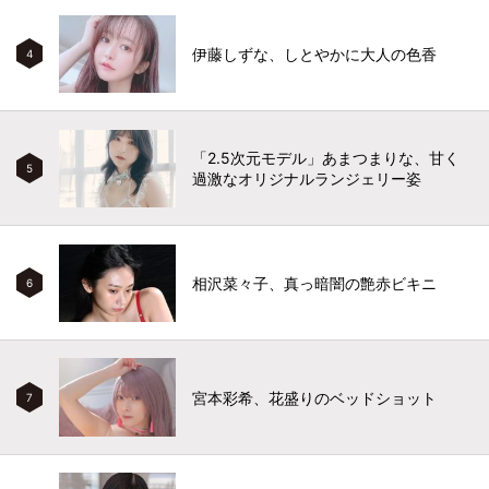
伊藤しずな、しとやかに大人の色香
4
「2.5次元モデル」あまつまりな、甘く
5
過激なオリジナルランジェリー姿
相沢菜々子、真っ暗闇の艶赤ビキニ
6
宮本彩希、花盛りのベッドショット
7