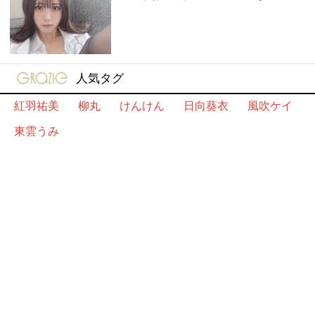
gravure-grazie
人気タグ
紅羽祐美
柳丸
けんけん
日向葵衣
風吹ケイ
東雲うみ