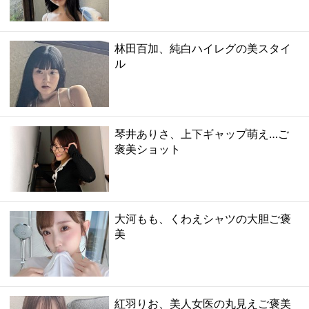
林田百加、純白ハイレグの美スタイ
ル
琴井ありさ、上下ギャップ萌え…ご
褒美ショット
大河もも、くわえシャツの大胆ご褒
美
紅羽りお、美人女医の丸見えご褒美