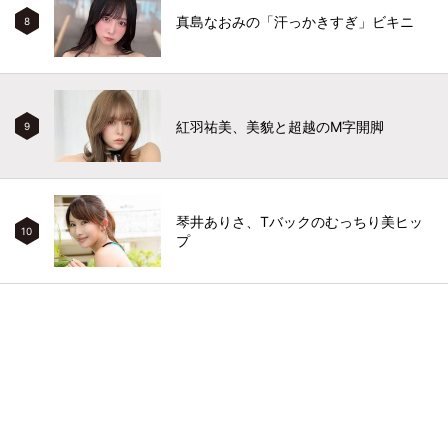
真島なおみの「汗っかきすぎ」ビキニ
8
紅羽祐美、美貌と超越のM字開脚
9
琴井ありさ、Tバックのむっちり美ヒッ
10
プ