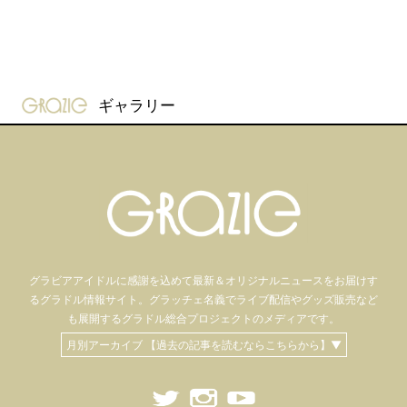
gravure-grazie
ギャラリー
グラビアアイドル
に感謝を込めて
最新＆オリジナルニュースをお届けす
るグラドル情報サイト。
グラッチェ名義で
ライブ配信や
グッズ販売など
も
展開するグラドル総合プロジェクトのメディアです。
月別アーカイブ 【過去の記事を読むならこちらから】▼