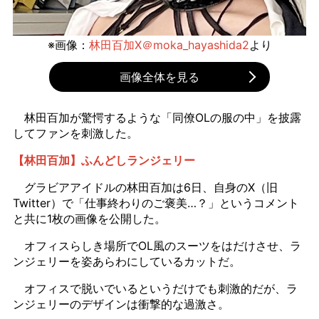
※画像：
林田百加X＠moka_hayashida2
より
画像全体を見る
林田百加が驚愕するような「同僚OLの服の中」を披露
してファンを刺激した。
【林田百加】ふんどしランジェリー
グラビアアイドルの林田百加は6日、自身のX（旧
Twitter）で「仕事終わりのご褒美…？」というコメント
と共に1枚の画像を公開した。
オフィスらしき場所でOL風のスーツをはだけさせ、ラ
ンジェリーを姿あらわにしているカットだ。
オフィスで脱いでいるというだけでも刺激的だが、ラ
ンジェリーのデザインは衝撃的な過激さ。