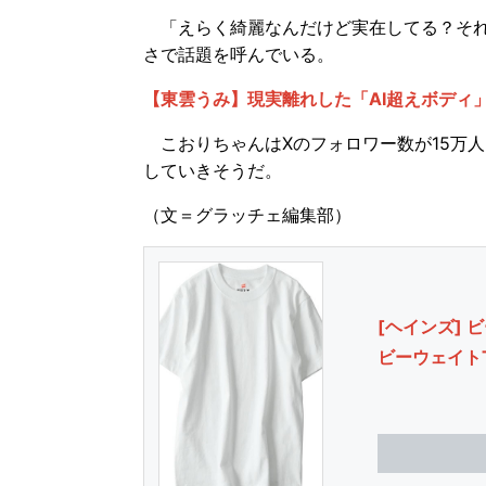
「えらく綺麗なんだけど実在してる？それと
さで話題を呼んでいる。
【東雲うみ】現実離れした「AI超えボディ
こおりちゃんはXのフォロワー数が15万人
していきそうだ。
（文＝グラッチェ編集部）
[ヘインズ] ビ
ビーウェイト