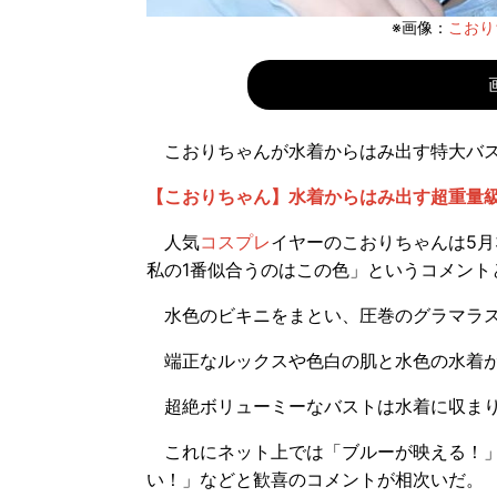
※画像：
こおりち
こおりちゃんが水着からはみ出す特大バス
【こおりちゃん】水着からはみ出す超重量
人気
コスプレ
イヤーのこおりちゃんは5月3
私の1番似合うのはこの色」というコメント
水色のビキニをまとい、圧巻のグラマラス
端正なルックスや色白の肌と水色の水着が
超絶ボリューミーなバストは水着に収まり
これにネット上では「ブルーが映える！」
い！」などと歓喜のコメントが相次いだ。