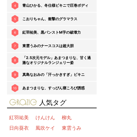
青山ひかる、冬仕様ビキニで圧巻ボディ
4
こおりちゃん、衝撃のグラマラス
5
紅羽祐美、黒パンストM字の破壊力
6
東雲うみのナースコスは超大胆
7
「2.5次元モデル」あまつまりな、甘く過
8
激なオリジナルランジェリー姿
真島なおみの「汗っかきすぎ」ビキニ
9
あまつまりな、すっぴん寝ころび誘惑
10
gravure-grazie
人気タグ
紅羽祐美
けんけん
柳丸
日向葵衣
風吹ケイ
東雲うみ