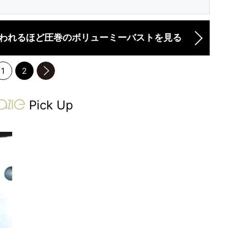
われるほど圧巻のボリューミーバストを見る
1
2
のページへ
gravure-grazie
Pick Up