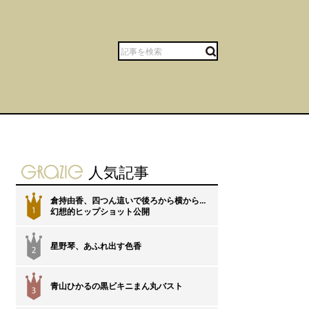
gravure-grazie
人気記事
倉持由香、四つん這いで後ろから横から…
1
幻想的ヒップショット公開
星野琴、あふれ出す色香
2
青山ひかるの黒ビキニまん丸バスト
3