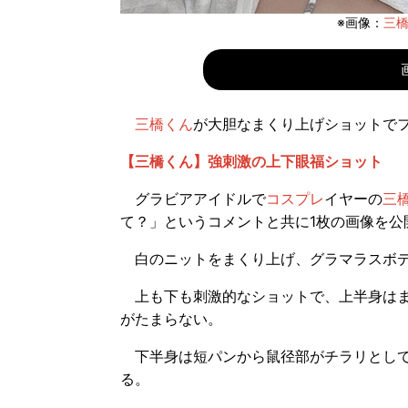
※画像：
三橋
三橋くん
が大胆なまくり上げショットで
【三橋くん】強刺激の上下眼福ショット
グラビアアイドルで
コスプレ
イヤーの
三
て？」というコメントと共に1枚の画像を公
白のニットをまくり上げ、グラマラスボデ
上も下も刺激的なショットで、上半身はま
がたまらない。
下半身は短パンから鼠径部がチラリとして
る。