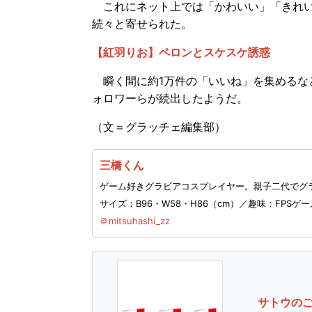
これにネット上では「かわいい」「きれい
続々と寄せられた。
【紅羽りお】ペロンとスケスケ誘惑
瞬く間に約1万件の「いいね」を集めるな
ォロワーらが続出したようだ。
（文＝グラッチェ編集部）
三橋くん
ゲーム好きグラビアコスプレイヤー。親子二代でグラ
サイズ：B96・W58・H86（cm）／趣味：FPS
＠mitsuhashi_zz
サトウのごは