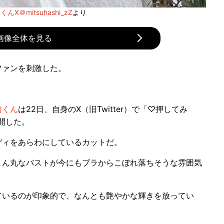
くんX＠mitsuhashi_zZ
より
画像全体を見る
ファンを刺激した。
橋くん
は22日、自身のX（旧Twitter）で「♡押してみ
開した。
ィをあらわにしているカットだ。
ん丸なバストが今にもブラからこぼれ落ちそうな雰囲気
いるのが印象的で、なんとも艶やかな輝きを放ってい