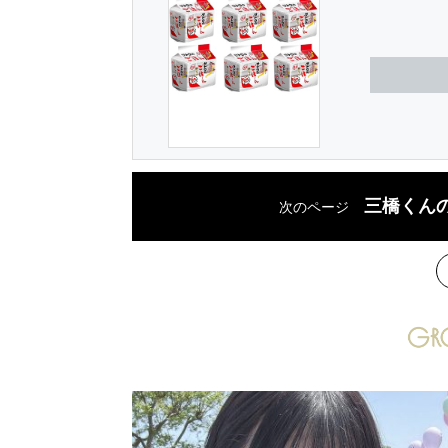
三橋くん
次のページ
次