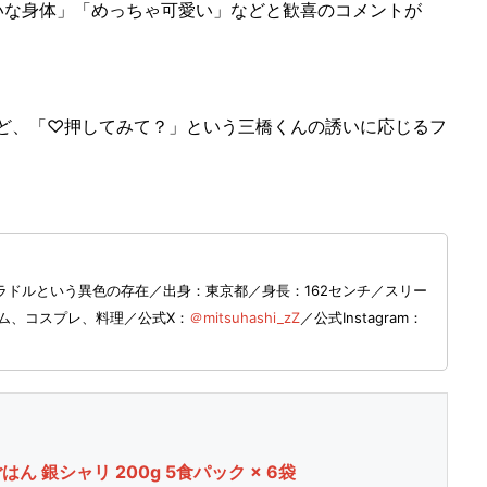
な身体」「めっちゃ可愛い」などと歓喜のコメントが
ど、「♡押してみて？」という三橋くんの誘いに応じるフ
ドルという異色の存在／出身：東京都／身長：162センチ／スリー
ゲーム、コスプレ、料理／公式X：
＠mitsuhashi_zZ
／公式Instagram：
ん 銀シャリ 200g 5食パック × 6袋