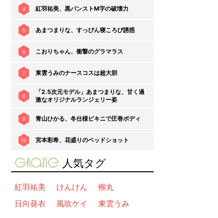
紅羽祐美、黒パンストM字の破壊力
4
あまつまりな、すっぴん寝ころび誘惑
5
こおりちゃん、衝撃のグラマラス
6
東雲うみのナースコスは超大胆
7
「2.5次元モデル」あまつまりな、甘く過
8
激なオリジナルランジェリー姿
青山ひかる、冬仕様ビキニで圧巻ボディ
9
宮本彩希、花盛りのベッドショット
10
gravure-grazie
人気タグ
紅羽祐美
けんけん
柳丸
日向葵衣
風吹ケイ
東雲うみ