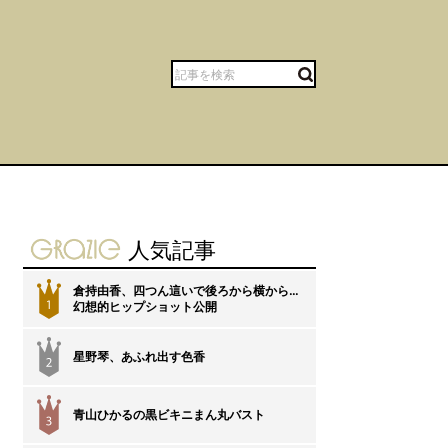
gravure-grazie
人気記事
倉持由香、四つん這いで後ろから横から…
1
幻想的ヒップショット公開
星野琴、あふれ出す色香
2
青山ひかるの黒ビキニまん丸バスト
3