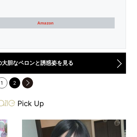
Amazon
の大胆なペロンと誘惑姿を見る
1
2
のページへ
gravure-grazie
Pick Up