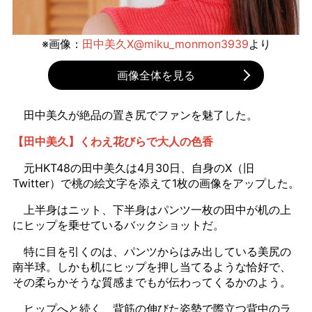
※画像：
田中美久X@miku_monmon3939
より
画像全体を見る
田中美久が絶品の置き尻でファンを魅了した。
【田中美久】くわえ花びらで大人の色香
元HKT48の田中美久は4月30日、自身のX（旧
Twitter）で桃の絵文字を添えて1枚の画像をアップした。
上半身はニット、下半身はパンツ一枚の田中が机の上
にヒップを乗せているバックショットだ。
特に目を引くのは、パンツからはみ出している美尻の
南半球。しかも机にヒップを押し当てるような恰好で、
その柔らかそうな質感までもが伝わってくるかのよう。
ヒップへと続く、背筋の伸びた姿勢で際立つ背中のラ