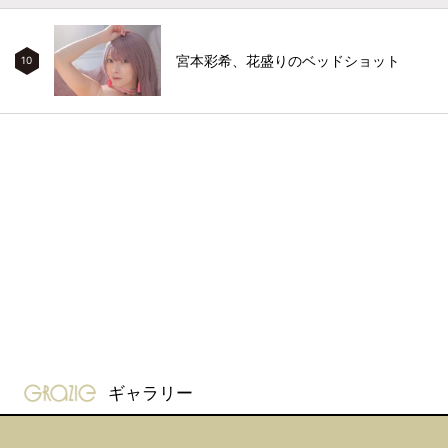
宮本彩希、花盛りのベッドショット
10
gravure-grazie
ギャラリー