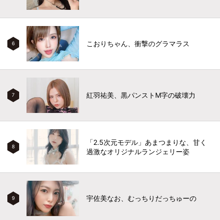
こおりちゃん、衝撃のグラマラス
6
紅羽祐美、黒パンストM字の破壊力
7
「2.5次元モデル」あまつまりな、甘く
8
過激なオリジナルランジェリー姿
宇佐美なお、むっちりだっちゅーの
9