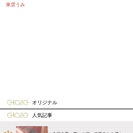
東雲うみ
gravure-grazie
オリジナル
gravure-grazie
人気記事