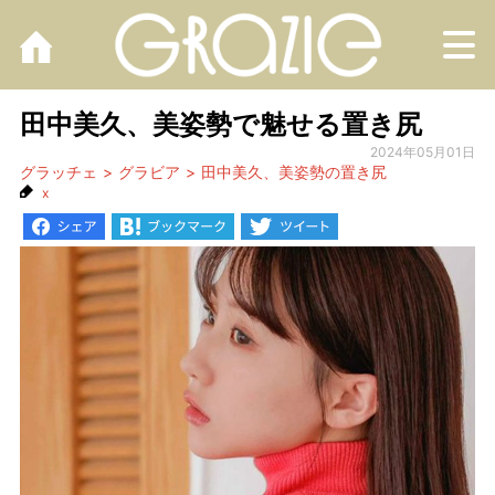
M
田中美久、美姿勢で魅せる置き尻
2024年05月01日
グラッチェ
グラビア
田中美久、美姿勢の置き尻
x