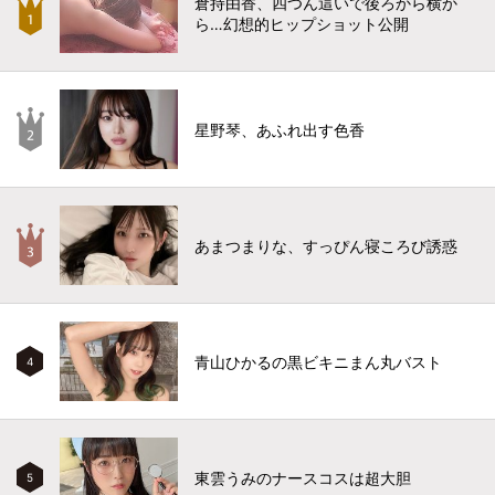
倉持由香、四つん這いで後ろから横か
ら…幻想的ヒップショット公開
星野琴、あふれ出す色香
あまつまりな、すっぴん寝ころび誘惑
青山ひかるの黒ビキニまん丸バスト
4
東雲うみのナースコスは超大胆
5