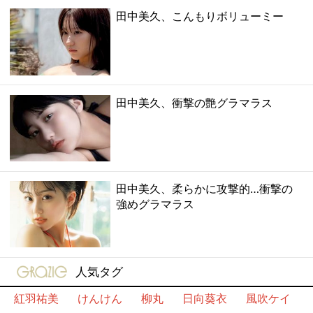
田中美久、こんもりボリューミー
田中美久、衝撃の艶グラマラス
田中美久、柔らかに攻撃的…衝撃の
強めグラマラス
gravure-grazie
人気タグ
紅羽祐美
けんけん
柳丸
日向葵衣
風吹ケイ