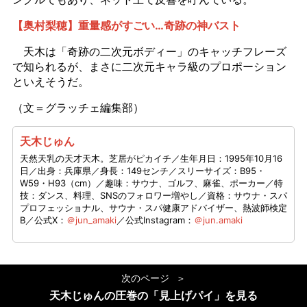
【奥村梨穂】重量感がすごい…奇跡の神バスト
天木は「奇跡の二次元ボディー」のキャッチフレーズ
で知られるが、まさに二次元キャラ級のプロポーション
といえそうだ。
（文＝グラッチェ編集部）
天木じゅん
天然天乳の天才天木。芝居がピカイチ／生年月日：1995年10月16
日／出身：兵庫県／身長：149センチ／スリーサイズ：B95・
W59・H93（cm）／趣味：サウナ、ゴルフ、麻雀、ポーカー／特
技：ダンス、料理、SNSのフォロワー増やし／資格：サウナ・スパ
プロフェッショナル、サウナ・スパ健康アドバイザー、熱波師検定
B／公式X：
＠jun_amaki
／公式Instagram：
＠jun.amaki
次のページ
天木じゅんの圧巻の「見上げパイ」を見る