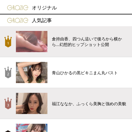
gravure-grazie
オリジナル
gravure-grazie
人気記事
倉持由香、四つん這いで後ろから横か
ら…幻想的ヒップショット公開
青山ひかるの黒ビキニまん丸バスト
福江ななか、ふっくら美胸と強めの美貌