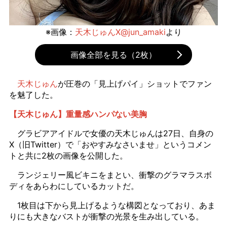
※画像：
天木じゅんX@jun_amaki
より
画像全部を見る（2枚）
天木じゅん
が圧巻の「見上げパイ」ショットでファン
を魅了した。
【天木じゅん】重量感ハンパない美胸
グラビアアイドルで女優の天木じゅんは27日、自身の
X（旧Twitter）で「おやすみなさいませ」というコメン
トと共に2枚の画像を公開した。
ランジェリー風ビキニをまとい、衝撃のグラマラスボ
ディをあらわにしているカットだ。
1枚目は下から見上げるような構図となっており、あま
りにも大きなバストが衝撃の光景を生み出している。