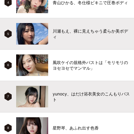
青山ひかる、冬仕様ビキニで圧巻ボディ
4
川瀬もえ、裸に見えちゃう柔らか美ボデ
5
ィ
風吹ケイの規格外バストは「モリモリの
6
ヨセヨセでマンマル」
yunocy、はだけ浴衣美女のこんもりバス
7
ト
星野琴、あふれ出す色香
8