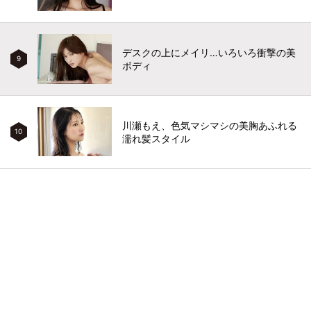
デスクの上にメイリ…いろいろ衝撃の美
9
ボディ
川瀬もえ、色気マシマシの美胸あふれる
10
濡れ髪スタイル