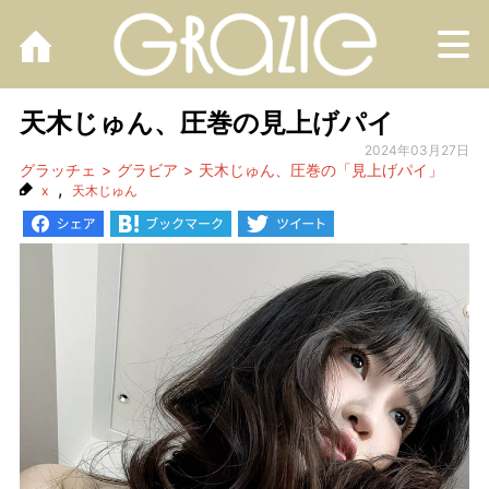
M
天木じゅん、圧巻の見上げパイ
2024年03月27日
グラッチェ
グラビア
天木じゅん、圧巻の「見上げパイ」
,
x
天木じゅん