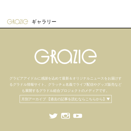
gravure-grazie
ギャラリー
グラビアアイドル
に感謝を込めて
最新＆オリジナルニュースをお届けす
るグラドル情報サイト。
グラッチェ名義で
ライブ配信や
グッズ販売など
も
展開するグラドル総合プロジェクトのメディアです。
月別アーカイブ 【過去の記事を読むならこちらから】▼