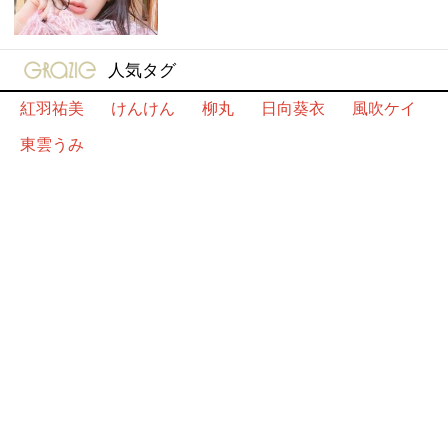
gravure-grazie
人気タグ
紅羽祐美
けんけん
柳丸
日向葵衣
風吹ケイ
東雲うみ