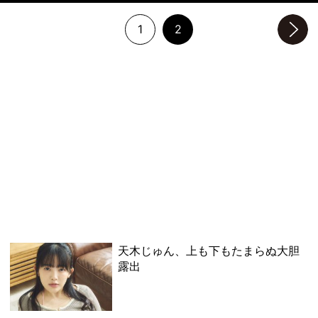
1
2
次のページへ
天木じゅん、上も下もたまらぬ大胆
露出