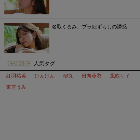
名取くるみ、ブラ紐ずらしの誘惑
gravure-grazie
人気タグ
紅羽祐美
けんけん
柳丸
日向葵衣
風吹ケイ
東雲うみ