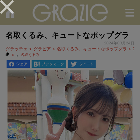
M
名取くるみ、キュートなポップグラ
2024年03月24日
グラッチェ
グラビア
名取くるみ、キュートなポップグラ
2
,
x
名取くるみ