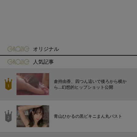
gravure-grazie
オリジナル
gravure-grazie
人気記事
倉持由香、四つん這いで後ろから横か
ら…幻想的ヒップショット公開
青山ひかるの黒ビキニまん丸バスト