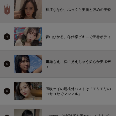
福江ななか、ふっくら美胸と強めの美貌
青山ひかる、冬仕様ビキニで圧巻ボディ
4
川瀬もえ、裸に見えちゃう柔らか美ボデ
5
ィ
風吹ケイの規格外バストは「モリモリの
6
ヨセヨセでマンマル」
yunocy、はだけ浴衣美女のこんもりバス