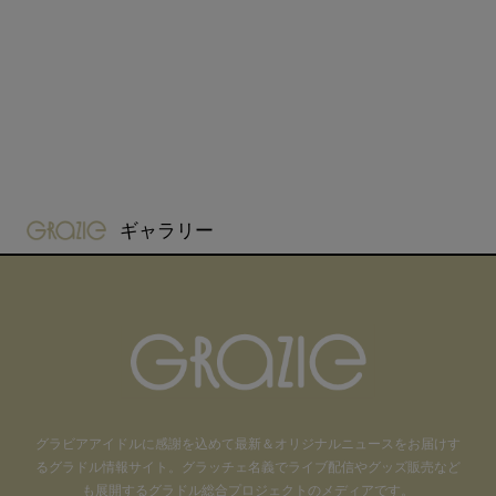
gravure-grazie
ギャラリー
グラビアアイドル
に感謝を込めて
最新＆オリジナルニュースをお届けす
るグラドル情報サイト。
グラッチェ名義で
ライブ配信や
グッズ販売など
も
展開するグラドル総合プロジェクトのメディアです。