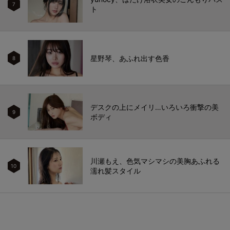
7
ト
星野琴、あふれ出す色香
8
デスクの上にメイリ…いろいろ衝撃の美
9
ボディ
川瀬もえ、色気マシマシの美胸あふれる
10
濡れ髪スタイル