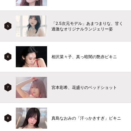
「2.5次元モデル」あまつまりな、甘く
5
過激なオリジナルランジェリー姿
相沢菜々子、真っ暗闇の艶赤ビキニ
6
宮本彩希、花盛りのベッドショット
7
真島なおみの「汗っかきすぎ」ビキニ
8