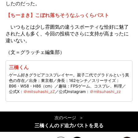
したのだった。
【ちーまき】こぼれ落ちそうなふっくらバスト
いつもとは少し雰囲気の違うスポーティな恰好に魅了
された人も多く、今回の投稿でさらに支持が高まったに
違いない。
（文＝グラッチェ編集部）
三橋くん
ゲーム好きグラビアコスプレイヤー。親子二代でグラドルという異
色の存在／出身：東京都／身長：162センチ／スリーサイズ：
B96・W58・H86（cm）／趣味：FPSゲーム、コスプレ、料理／
公式X：
＠mitsuhashi_zZ
／公式Instagram：
＠mitsuhashi_zz
次のページ
三橋くんのド迫力バストを見る