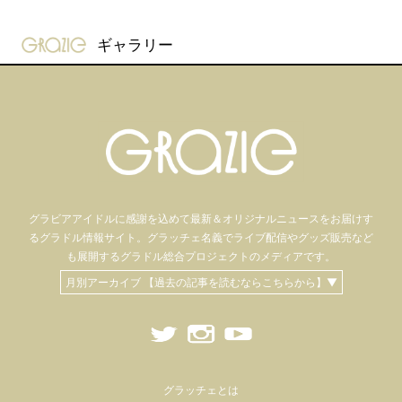
gravure-grazie
ギャラリー
グラビアアイドル
に感謝を込めて
最新＆オリジナルニュースをお届けす
るグラドル情報サイト。
グラッチェ名義で
ライブ配信や
グッズ販売など
も
展開するグラドル総合プロジェクトのメディアです。
月別アーカイブ 【過去の記事を読むならこちらから】▼
グラッチェとは