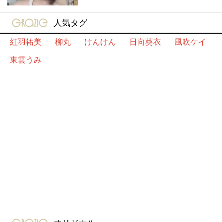
gravure-grazie
人気タグ
紅羽祐美
柳丸
けんけん
日向葵衣
風吹ケイ
東雲うみ
gravure-grazie