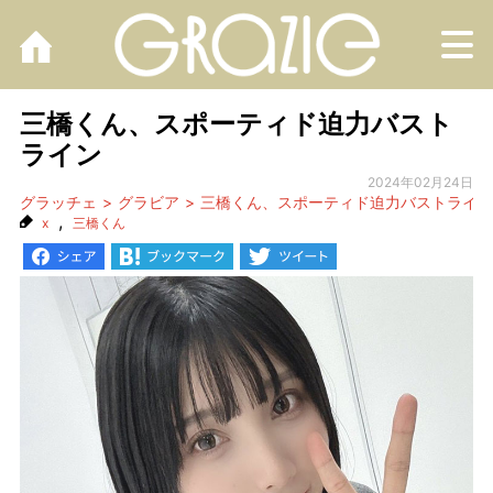
M
三橋くん、スポーティド迫力バスト
ライン
2024年02月24日
グラッチェ
グラビア
三橋くん、スポーティド迫力バストライン
,
x
三橋くん