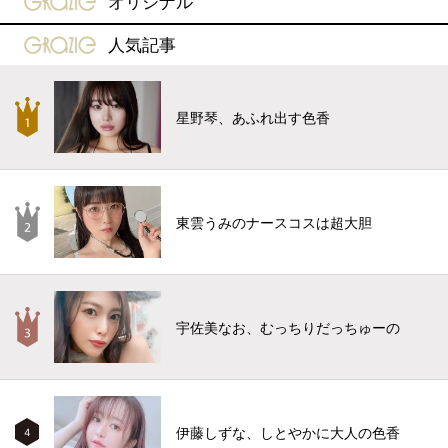
オリジナル
gravure-grazie
人気記事
星野琴、あふれ出す色香
東雲うみのナースコスは超大胆
宇佐美なお、むっちりだっちゅーの
伊藤しずな、しとやかに大人の色香
4