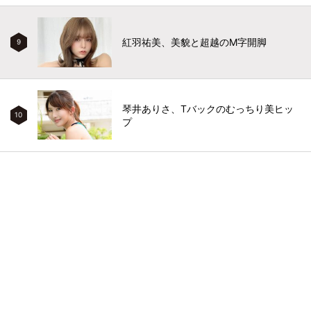
紅羽祐美、美貌と超越のM字開脚
9
琴井ありさ、Tバックのむっちり美ヒッ
10
プ