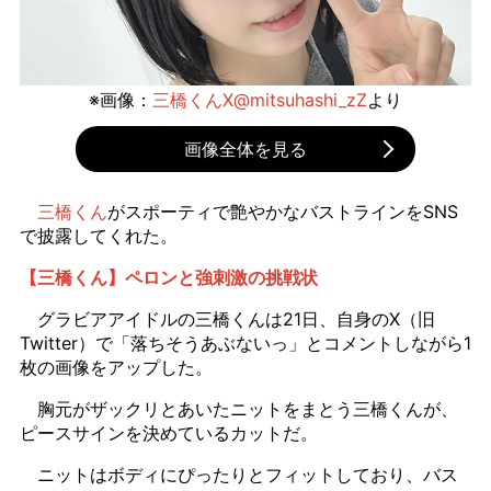
※画像：
三橋くんX@mitsuhashi_zZ
より
画像全体を見る
三橋くん
がスポーティで艶やかなバストラインをSNS
で披露してくれた。
【三橋くん】ペロンと強刺激の挑戦状
グラビアアイドルの三橋くんは21日、自身のX（旧
Twitter）で「落ちそうあぶないっ」とコメントしながら1
枚の画像をアップした。
胸元がザックリとあいたニットをまとう三橋くんが、
ピースサインを決めているカットだ。
ニットはボディにぴったりとフィットしており、バス