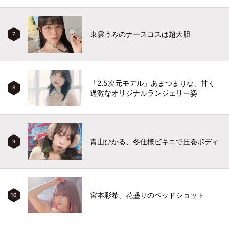
東雲うみのナースコスは超大胆
7
「2.5次元モデル」あまつまりな、甘く
8
過激なオリジナルランジェリー姿
青山ひかる、冬仕様ビキニで圧巻ボディ
9
宮本彩希、花盛りのベッドショット
10