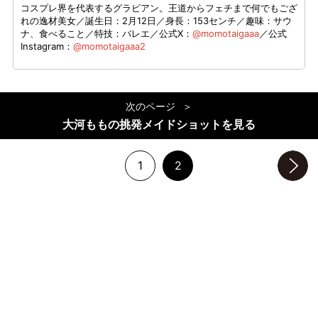
コスプレ界を代表するグラビアン。王道からフェチまで何でもござ
れの逸材美女／誕生日：2月12日／身長：153センチ／趣味：サウ
ナ、食べること／特技：バレエ／公式X：
@momotaigaaa
／公式
Instagram：
@momotaigaaa2
次のページ
大河ももの挑発メイドショットを見る
1
2
次のページへ