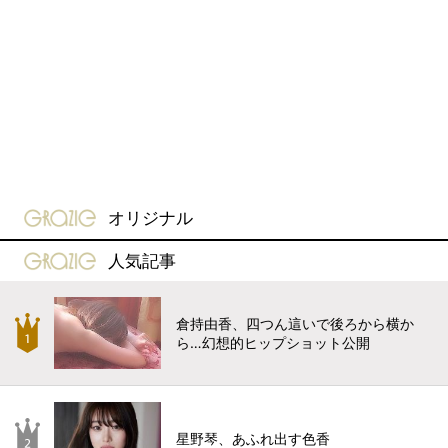
gravure-grazie
オリジナル
gravure-grazie
人気記事
倉持由香、四つん這いで後ろから横か
ら…幻想的ヒップショット公開
星野琴、あふれ出す色香