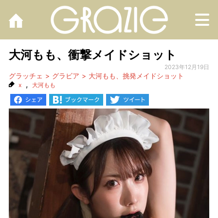
M
大河もも、衝撃メイドショット
2023年12月19日
グラッチェ
グラビア
大河もも、挑発メイドショット
,
x
大河もも