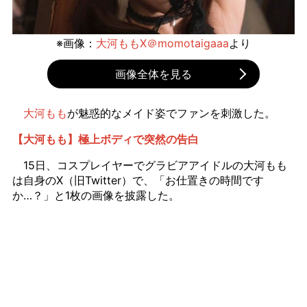
※画像：
大河ももX＠momotaigaaa
より
画像全体を見る
大河もも
が魅惑的なメイド姿でファンを刺激した。
【大河もも】極上ボディで突然の告白
15日、コスプレイヤーでグラビアアイドルの大河もも
は自身のX（旧Twitter）で、「お仕置きの時間です
か…？」と1枚の画像を披露した。