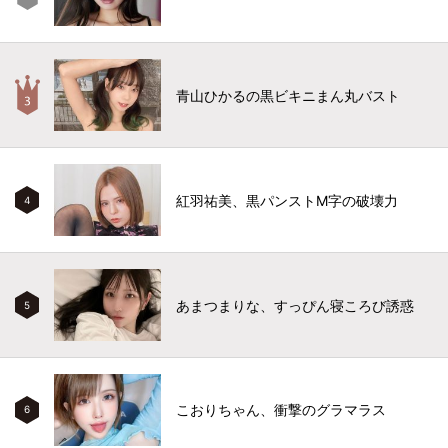
青山ひかるの黒ビキニまん丸バスト
紅羽祐美、黒パンストM字の破壊力
4
あまつまりな、すっぴん寝ころび誘惑
5
こおりちゃん、衝撃のグラマラス
6