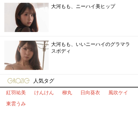
大河もも、ニーハイ美ヒップ
大河もも、いいニーハイのグラマラ
スボディ
gravure-grazie
人気タグ
紅羽祐美
けんけん
柳丸
日向葵衣
風吹ケイ
東雲うみ