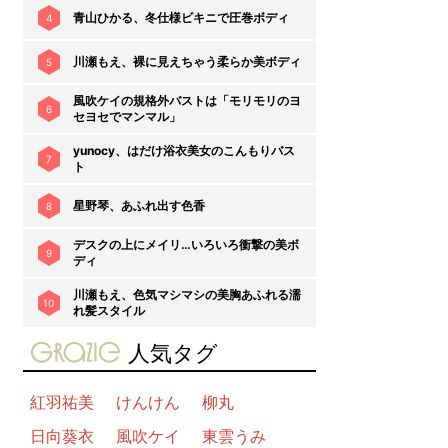
青山ひかる、冬仕様ビキニで圧巻ボディ
4
川瀬もえ、裸に見えちゃう柔らか美ボディ
5
風吹ケイの規格外バストは「モリモリのヨ
6
セヨセでマンマル」
yunocy、はだけ浴衣美女のこんもりバス
7
ト
星野琴、あふれ出す色香
8
デスクの上にメイリ…いろいろ衝撃の美ボ
9
ディ
川瀬もえ、色気マシマシの美胸あふれる濡
10
れ髪スタイル
gravure-grazie
人気タグ
紅羽祐美
けんけん
柳丸
日向葵衣
風吹ケイ
東雲うみ