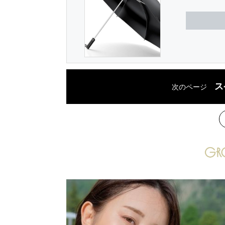
ス
次のページ
次