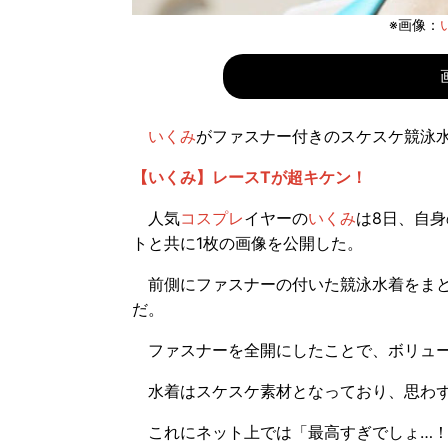
※画像：
いくみ
がファスナー付きのスケスケ競泳
【いくみ】レースTが超キケン！
人気
コスプレ
イヤーの
いくみ
は8日、自身
トと共に1枚の画像を公開した。
前側にファスナーの付いた競泳水着をまと
だ。
ファスナーを全開にしたことで、ボリュー
水着はスケスケ素材となっており、思わず
これにネット上では「最高すぎでしょ…！