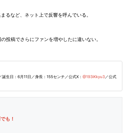
集まるなど、ネット上で反響を呼んでいる。
の投稿でさらにファンを増やしたに違いない。
生日：6月11日／身長：155センチ／公式X：
@193iKkyu3
／公式
雨でも！