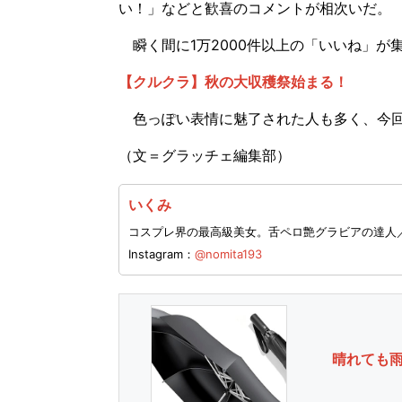
い！」などと歓喜のコメントが相次いだ。
瞬く間に1万2000件以上の「いいね」が
【クルクラ】秋の大収穫祭始まる！
色っぽい表情に魅了された人も多く、今回
（文＝グラッチェ編集部）
いくみ
コスプレ界の最高級美女。舌ペロ艶グラビアの達人／誕
Instagram：
@nomita193
晴れても