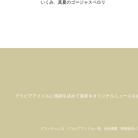
いくみ、真夏のゴージャスペロリ
グラビアアイドル
に感謝を込めて
最新＆オリジナルニュースを
グラッチェとは
グラビアアイドル一覧
会社概要
情報提供／