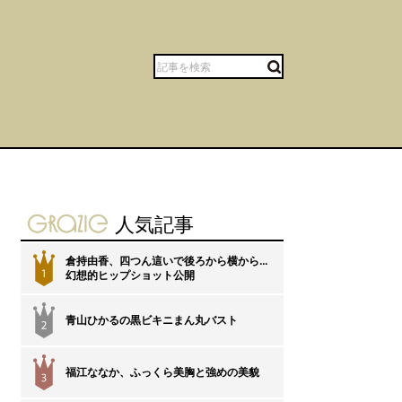
gravure-grazie
人気記事
倉持由香、四つん這いで後ろから横から…
1
幻想的ヒップショット公開
青山ひかるの黒ビキニまん丸バスト
2
福江ななか、ふっくら美胸と強めの美貌
3