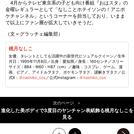
4月からテレビ東京系の子ども向け番組『おはスタ』の
金曜レギュラーとして「なしことホテイソンの！アニポ
ケチャンネル」というコーナーを担当しており、いまま
で以上にファン層が拡大していきそうだ。
（文＝グラッチェ編集部）
桃月なしこ
女優、タレントとしても活躍中の新世代ビジュアルクイーン／生年
月日：1995年11月8日／出身：愛知県／身長：160センチ／スリー
サイズ：B84・W60・H87（cm）／趣味：コスプレ、ゲーム、漫
画、ピアノ、アイドルヲタク、ポケモンヲタク、謎解きヲタク／公
式X：
＠nashiko_cos
／公式Instagram：
＠nashiko_cos
次のページ
進化した美ボディで3度目のヤンチャン表紙飾る桃月なしこを
見る