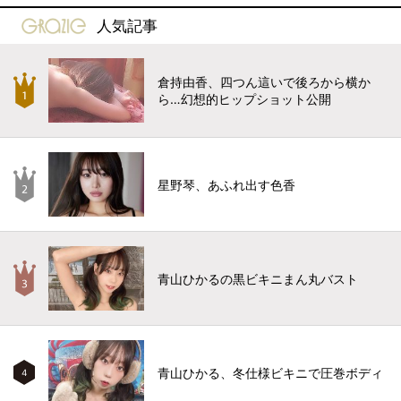
gravure-grazie
人気記事
倉持由香、四つん這いで後ろから横か
ら…幻想的ヒップショット公開
星野琴、あふれ出す色香
青山ひかるの黒ビキニまん丸バスト
青山ひかる、冬仕様ビキニで圧巻ボディ
4