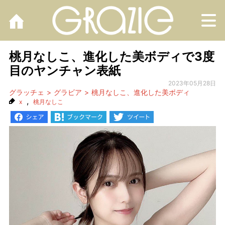
M
桃月なしこ、進化した美ボディで3度
目のヤンチャン表紙
2023年05月28日
グラッチェ
グラビア
桃月なしこ、進化した美ボディ
,
x
桃月なしこ