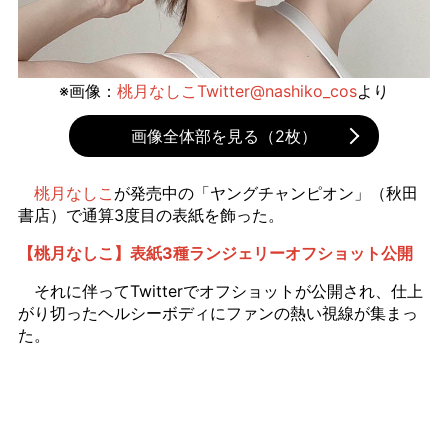
※画像：
桃月なしこTwitter@nashiko_cos
より
画像全体部を見る（2枚）
桃月なしこ
が発売中の「ヤングチャンピオン」（秋田
書店）で通算3度目の表紙を飾った。
【桃月なしこ】表紙3種ランジェリーオフショット公開
それに伴ってTwitterでオフショットが公開され、仕上
がり切ったヘルシーボディにファンの熱い視線が集まっ
た。