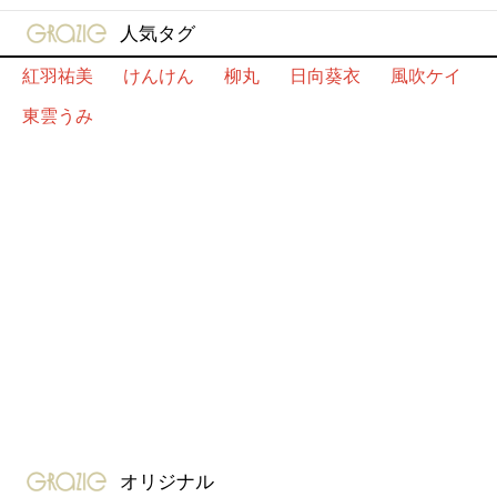
gravure-grazie
人気タグ
紅羽祐美
けんけん
柳丸
日向葵衣
風吹ケイ
東雲うみ
gravure-grazie
オリジナル