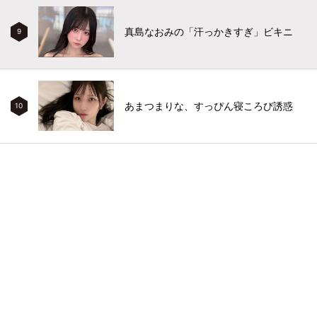
真島なおみの「汗っかきすぎ」ビキニ
9
あまつまりな、すっぴん寝ころび誘惑
10