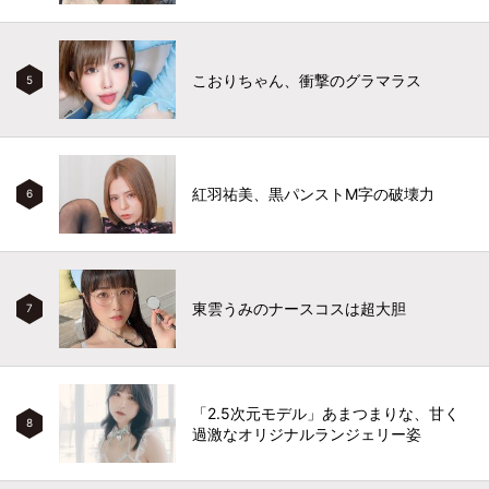
こおりちゃん、衝撃のグラマラス
5
紅羽祐美、黒パンストM字の破壊力
6
東雲うみのナースコスは超大胆
7
「2.5次元モデル」あまつまりな、甘く
8
過激なオリジナルランジェリー姿