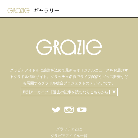
gravure-grazie
ギャラリー
グラビアアイドル
に感謝を込めて
最新＆オリジナルニュースをお届けす
るグラドル情報サイト。
グラッチェ名義で
ライブ配信や
グッズ販売など
も
展開するグラドル総合プロジェクトのメディアです。
月別アーカイブ 【過去の記事を読むならこちらから】▼
グラッチェとは
グラビアアイドル一覧