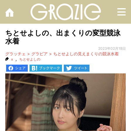
M
ちとせよしの、出まくりの変型競泳
水着
2023年02月18日
グラッチェ
グラビア
ちとせよしの見えまくりの競泳水着
,
x
ちとせよしの