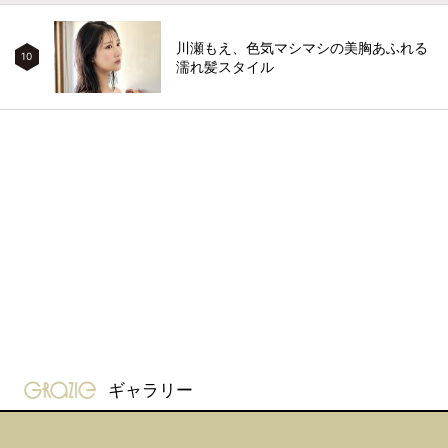
川瀬もえ、色気マシマシの美胸あふれる
10
濡れ髪スタイル
gravure-grazie
ギャラリー