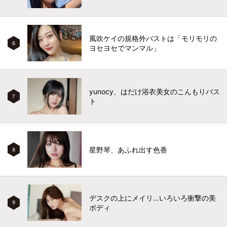
風吹ケイの規格外バストは「モリモリの
6
ヨセヨセでマンマル」
yunocy、はだけ浴衣美女のこんもりバス
7
ト
星野琴、あふれ出す色香
8
デスクの上にメイリ…いろいろ衝撃の美
9
ボディ