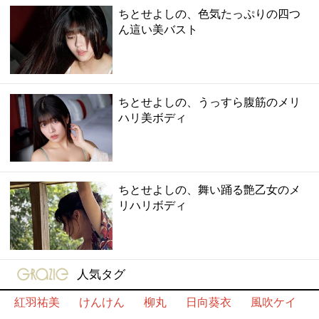
ちとせよしの、色気たっぷりの四つ
ん這い美バスト
ちとせよしの、うっすら腹筋のメリ
ハリ美ボディ
ちとせよしの、舞い踊る艶乙女のメ
リハリボディ
gravure-grazie
人気タグ
紅羽祐美
けんけん
柳丸
日向葵衣
風吹ケイ