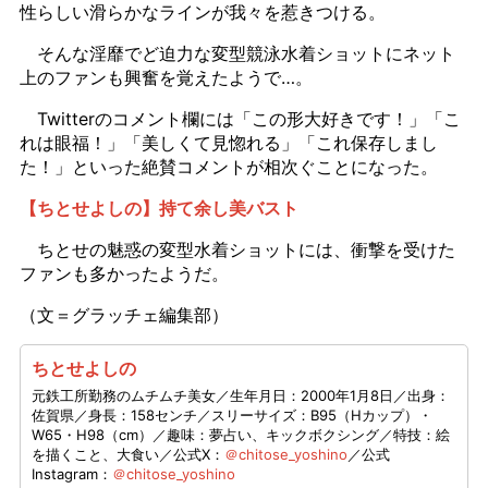
性らしい滑らかなラインが我々を惹きつける。
そんな淫靡でど迫力な変型競泳水着ショットにネット
上のファンも興奮を覚えたようで…。
Twitterのコメント欄には「この形大好きです！」「こ
れは眼福！」「美しくて見惚れる」「これ保存しまし
た！」といった絶賛コメントが相次ぐことになった。
【ちとせよしの】持て余し美バスト
ちとせの魅惑の変型水着ショットには、衝撃を受けた
ファンも多かったようだ。
（文＝グラッチェ編集部）
ちとせよしの
元鉄工所勤務のムチムチ美女／生年月日：2000年1月8日／出身：
佐賀県／身長：158センチ／スリーサイズ：B95（Hカップ）・
W65・H98（cm）／趣味：夢占い、キックボクシング／特技：絵
を描くこと、大食い／公式X：
＠chitose_yoshino
／公式
Instagram：
＠chitose_yoshino