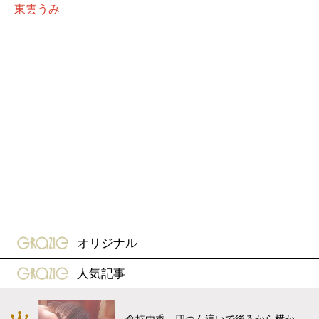
東雲うみ
gravure-grazie
オリジナル
gravure-grazie
人気記事
倉持由香、四つん這いで後ろから横か