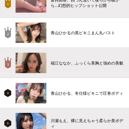
ら…幻想的ヒップショット公開
青山ひかるの黒ビキニまん丸バスト
福江ななか、ふっくら美胸と強めの美貌
青山ひかる、冬仕様ビキニで圧巻ボディ
4
川瀬もえ、裸に見えちゃう柔らか美ボデ
5
ィ