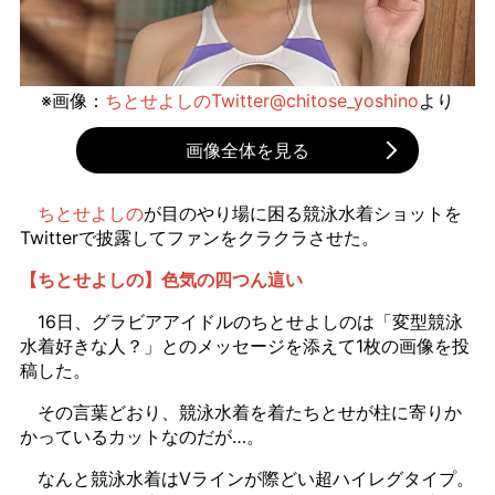
※画像：
ちとせよしのTwitter@chitose_yoshino
より
画像全体を見る
ちとせよしの
が目のやり場に困る競泳水着ショットを
Twitterで披露してファンをクラクラさせた。
【ちとせよしの】色気の四つん這い
16日、グラビアアイドルのちとせよしのは「変型競泳
水着好きな人？」とのメッセージを添えて1枚の画像を投
稿した。
その言葉どおり、競泳水着を着たちとせが柱に寄りか
かっているカットなのだが…。
なんと競泳水着はVラインが際どい超ハイレグタイプ。