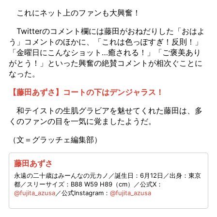
これにネット上のファンも大興奮！
Twitterのコメント欄には藤田がおねだりした「おはよ
う」コメントのほかに、「これは色っぽすぎ！反則！」
「金曜日にこんなショット…癒される！」「ご褒美あり
がとう！」といった興奮の絶賛コメントが相次ぐことに
なった。
【藤田あずさ】コートの下はデンジャラス！
和テイストの生肌グラビアを魅せてくれた藤田は、多
くのファンの目を一気に覚ましたようだ。
（文＝グラッチェ編集部）
藤田あずさ
永遠の二十歳はみーんなの元カノ／誕生日：6月12日／出身：東京
都／スリーサイズ：B88 W59 H89（cm）／公式X：
@fujita_azusa
／公式Instagram：
@fujita_azusa