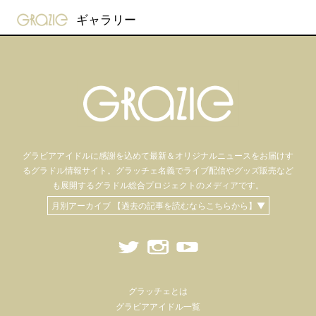
gravure-grazie
ギャラリー
グラビアアイドル
に感謝を込めて
最新＆オリジナルニュースをお届けす
るグラドル情報サイト。
グラッチェ名義で
ライブ配信や
グッズ販売など
も
展開するグラドル総合プロジェクトのメディアです。
月別アーカイブ 【過去の記事を読むならこちらから】▼
グラッチェとは
グラビアアイドル一覧