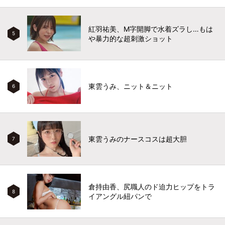
紅羽祐美、M字開脚で水着ズラし…もは
5
や暴力的な超刺激ショット
東雲うみ、ニット＆ニット
6
東雲うみのナースコスは超大胆
7
倉持由香、尻職人のド迫力ヒップをトラ
8
イアングル紐パンで