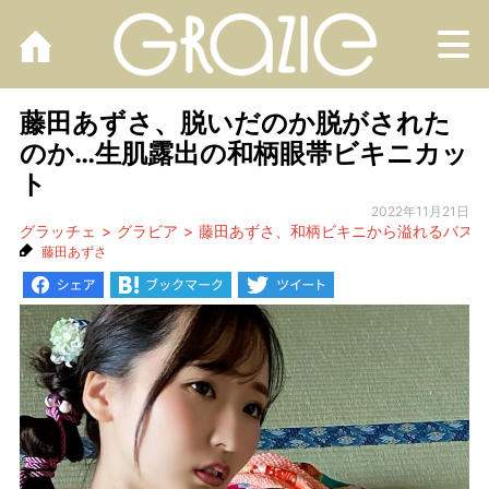
M
藤田あずさ、脱いだのか脱がされた
のか…生肌露出の和柄眼帯ビキニカッ
ト
2022年11月21日
グラッチェ
グラビア
藤田あずさ、和柄ビキニから溢れるバスト
藤田あずさ