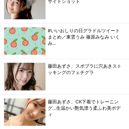
サイドショット
#いいおしりの日グラドルツイート
まとめ／東雲うみ 篠原みなみ いく
み…
藤田あずさ、スポブラに穴あきスト
ッキングのフェチグラ
藤田あずさ、CK下着でトレーニン
グ…生温かい艶気漂う柔ふわ美ボデ
ィ