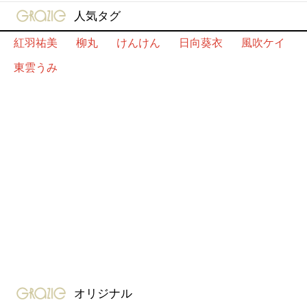
gravure-grazie
人気タグ
紅羽祐美
柳丸
けんけん
日向葵衣
風吹ケイ
東雲うみ
gravure-grazie
オリジナル