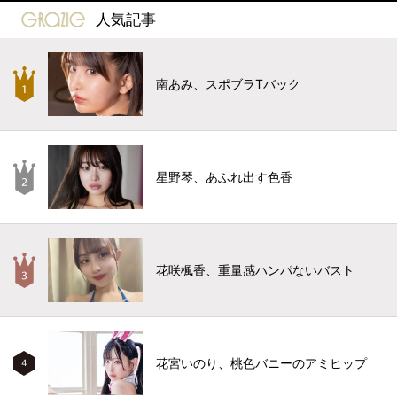
gravure-grazie
人気記事
南あみ、スポブラTバック
星野琴、あふれ出す色香
花咲楓香、重量感ハンパないバスト
花宮いのり、桃色バニーのアミヒップ
4