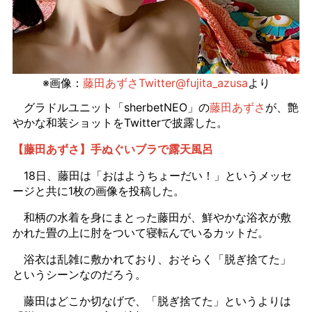
※画像：
藤田あずさTwitter@fujita_azusa
より
グラドルユニット「sherbetNEO」の
藤田あずさ
が、艶
やかな和装ショットをTwitterで披露した。
【藤田あずさ】手ぬぐいブラで露天風呂
18日、藤田は「おはようちょーだい！」というメッセ
ージと共に1枚の画像を投稿した。
和柄の水着を身にまとった藤田が、鮮やかな浴衣が敷
かれた畳の上に肘をついて寝転んでいるカットだ。
浴衣は乱雑に敷かれており、おそらく「脱ぎ捨てた」
というシーンなのだろう。
藤田はどこか切なげで、「脱ぎ捨てた」というよりは