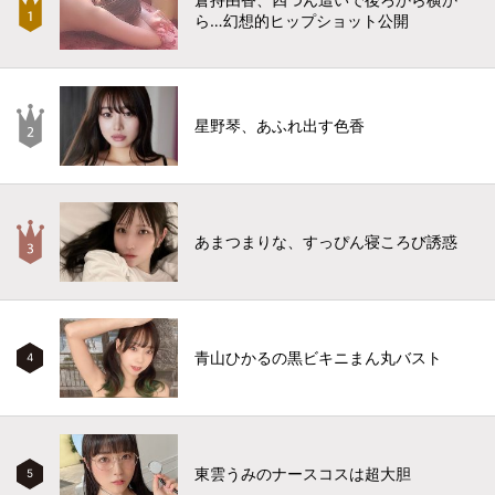
ら…幻想的ヒップショット公開
星野琴、あふれ出す色香
あまつまりな、すっぴん寝ころび誘惑
青山ひかるの黒ビキニまん丸バスト
4
東雲うみのナースコスは超大胆
5