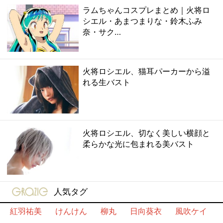
ラムちゃんコスプレまとめ｜火将ロ
シエル・あまつまりな・鈴木ふみ
奈・サク…
火将ロシエル、猫耳パーカーから溢
れる生バスト
火将ロシエル、切なく美しい横顔と
柔らかな光に包まれる美バスト
gravure-grazie
人気タグ
紅羽祐美
けんけん
柳丸
日向葵衣
風吹ケイ