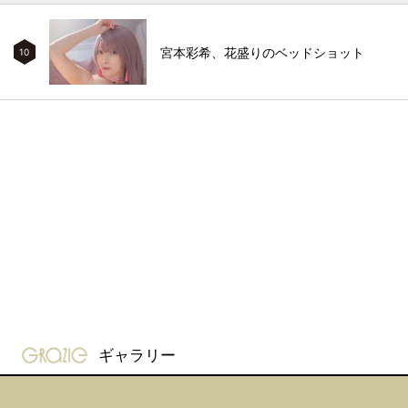
宮本彩希、花盛りのベッドショット
10
gravure-grazie
ギャラリー