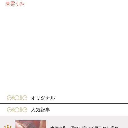
東雲うみ
gravure-grazie
オリジナル
gravure-grazie
人気記事
倉持由香、四つん這いで後ろから横か