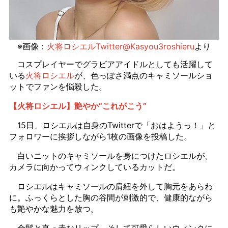
※画像：
火将ロシエルTwitter@Kasyou3roshieru
より
コスプレイヤーでグラビアアイドルとしても活躍して
いる
火将ロシエル
が、色っぽさ満点のキャミソールショ
ットでファンを悩殺した。
【火将ロシエル】艶やか“これがこう”
15日、ロシエルは自身のTwitterで「おはようっ！」と
フォロワーに挨拶しながら1枚の画像を投稿した。
白いニットのキャミソールを身につけたロシエルが、
カメラに向かってウィンクしているカットだ。
ロシエルはキャミソールの肩紐を外して胸元をあらわ
に。ふっくらとした胸の谷間が刺激的で、健康的ながら
も艶やかな魅力を放つ。
金髪と真っ赤なリップ、そして可愛らしいウィンクに