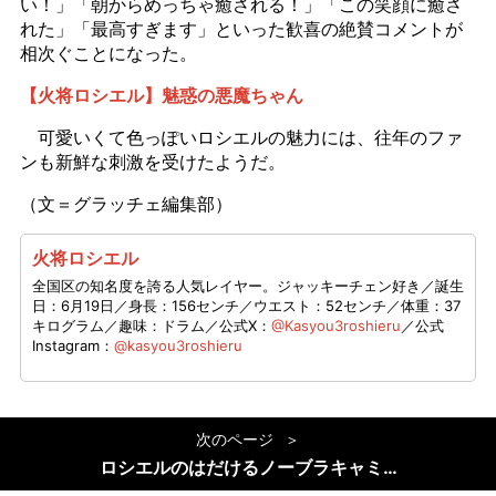
い！」「朝からめっちゃ癒される！」「この笑顔に癒さ
れた」「最高すぎます」といった歓喜の絶賛コメントが
相次ぐことになった。
【火将ロシエル】魅惑の悪魔ちゃん
可愛いくて色っぽいロシエルの魅力には、往年のファ
ンも新鮮な刺激を受けたようだ。
（文＝グラッチェ編集部）
火将ロシエル
全国区の知名度を誇る人気レイヤー。ジャッキーチェン好き／誕生
日：6月19日／身長：156センチ／ウエスト：52センチ／体重：37
キログラム／趣味：ドラム／公式X：
@Kasyou3roshieru
／公式
Instagram：
@kasyou3roshieru
次のページ
ロシエルのはだけるノーブラキャミ…