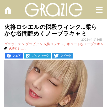
M
火将ロシエルの悩殺ウィンク…柔ら
かな谷間艶めくノーブラキャミ
2022年11月16日
グラッチェ
グラビア
火将ロシエル、キュートなノーブラキャミ
火将ロシエル