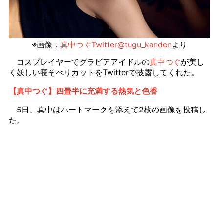
※画像：
真中つぐTwitter@tugu_kanden
より
コスプレイヤーでグラビアアイドルの
真中つぐ
が美し
く妖しい寝そべりカットをTwitterで披露してくれた。
【真中つぐ】四畳半に充満する熱気と色香
5日、真中はハートマークを添えて2枚の画像を投稿し
た。