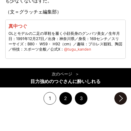
も少なくないはずだ。
（文＝グラッチェ編集部）
真中つぐ
OLとモデルの二足の草鞋を履く小顔長身のグンバツ美女／生年月
日：1991年12月27日／出身：神奈川県／身長：169センチ／スリ
ーサイズ：B80・ W59・ H92（cm）／趣味：プロレス観戦、陶芸
／特技：スポーツ全般／公式X：
@tugu_kanden
次のページ
目力強めのつぐさんに酔いしれる
1
2
3
次のページへ