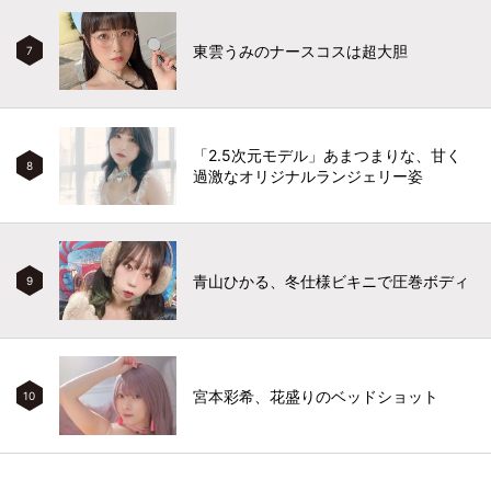
東雲うみのナースコスは超大胆
7
「2.5次元モデル」あまつまりな、甘く
8
過激なオリジナルランジェリー姿
青山ひかる、冬仕様ビキニで圧巻ボディ
9
宮本彩希、花盛りのベッドショット
10