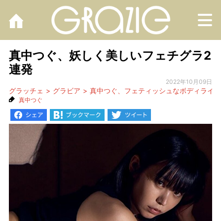
M
真中つぐ、妖しく美しいフェチグラ2
連発
2022年10月09日
グラッチェ
グラビア
真中つぐ、フェティッシュなボディライン
真中つぐ