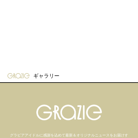
gravure-grazie
ギャラリー
グラビアアイドル
に感謝を込めて
最新＆オリジナルニュースをお届けす