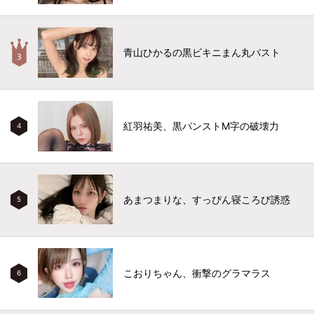
青山ひかるの黒ビキニまん丸バスト
紅羽祐美、黒パンストM字の破壊力
4
あまつまりな、すっぴん寝ころび誘惑
5
こおりちゃん、衝撃のグラマラス
6