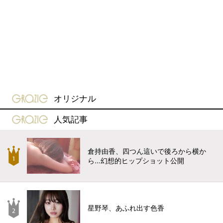
gravure-grazie
オリジナル
gravure-grazie
人気記事
倉持由香、四つん這いで後ろから横か
ら…幻想的ヒップショット公開
星野琴、あふれ出す色香