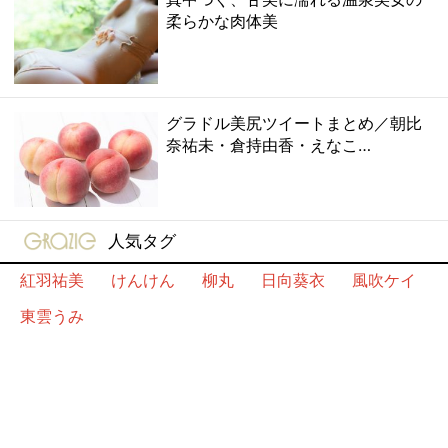
柔らかな肉体美
グラドル美尻ツイートまとめ／朝比
奈祐未・倉持由香・えなこ…
gravure-grazie
人気タグ
紅羽祐美
けんけん
柳丸
日向葵衣
風吹ケイ
東雲うみ