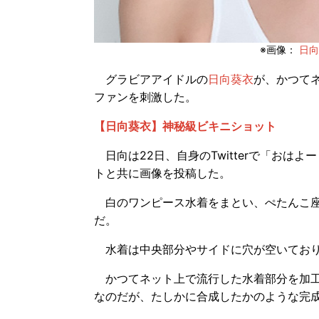
※画像： 
日向葵
グラビアアイドルの
日向葵衣
が、かつて
ファンを刺激した。
【日向葵衣】神秘級ビキニショット
日向は22日、自身のTwitterで「おは
トと共に画像を投稿した。
白のワンピース水着をまとい、ぺたんこ座
だ。
水着は中央部分やサイドに穴が空いており
かつてネット上で流行した水着部分を加工
なのだが、たしかに合成したかのような完