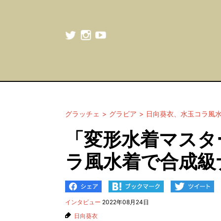
グラッチェ
グラビア
日向葵衣、水玉コラ風
「変形水着マスタ
ラ風水着で合成級
インタビュー
2022年08月24日
日向葵衣