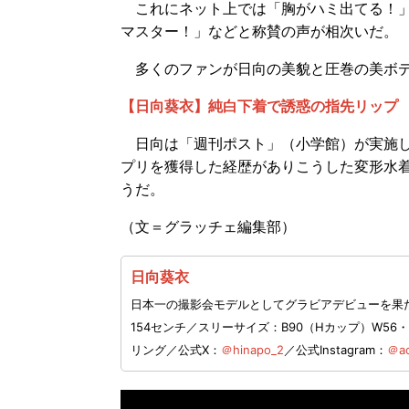
これにネット上では「胸がハミ出てる！」
マスター！」などと称賛の声が相次いだ。
多くのファンが日向の美貌と圧巻の美ボデ
【日向葵衣】純白下着で誘惑の指先リップ
日向は「週刊ポスト」（小学館）が実施し
プリを獲得した経歴がありこうした変形水
うだ。
（文＝グラッチェ編集部）
日向葵衣
日本一の撮影会モデルとしてグラビアデビューを果た
154センチ／スリーサイズ：B90（Hカップ）W56
リング／公式X：
＠hinapo_2
／公式Instagram：
＠ao