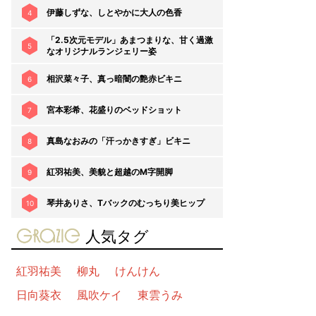
伊藤しずな、しとやかに大人の色香
4
「2.5次元モデル」あまつまりな、甘く過激
5
なオリジナルランジェリー姿
相沢菜々子、真っ暗闇の艶赤ビキニ
6
宮本彩希、花盛りのベッドショット
7
真島なおみの「汗っかきすぎ」ビキニ
8
紅羽祐美、美貌と超越のM字開脚
9
琴井ありさ、Tバックのむっちり美ヒップ
10
gravure-grazie
人気タグ
紅羽祐美
柳丸
けんけん
日向葵衣
風吹ケイ
東雲うみ