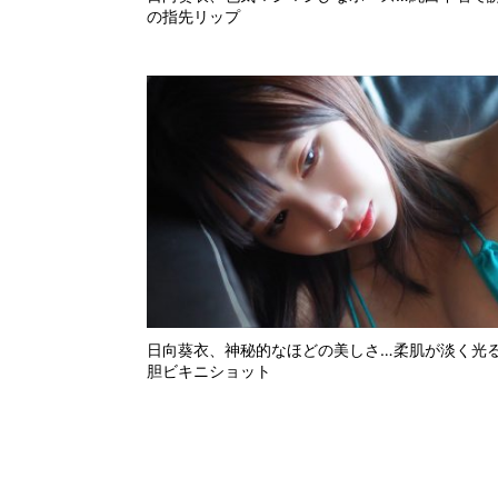
の指先リップ
日向葵衣、神秘的なほどの美しさ…柔肌が淡く光
胆ビキニショット