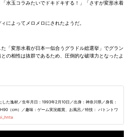
「水玉コラみたいでドキドキする！」「さすが変形水着
ィによってメロメロにされたようだ。
た「変形水着が日本一似合うグラドル総選挙」でグラン
着との相性は抜群であるため、圧倒的な破壊力となったよ
した逸材／生年月日：1993年2月10日／出身：神奈川県／身長：
・H90（cm）／趣味：ゲーム実況鑑賞、お風呂／特技： バトントワ
i_hnta