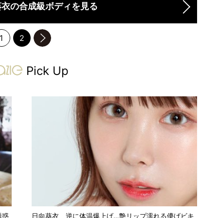
葵衣の合成級ボディを見る
1
2
のページへ
gravure-grazie
Pick Up
誘惑
日向葵衣、逆に体温爆上げ…艶リップ濡れる儚げビキ