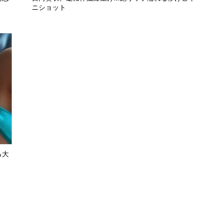
ニショット
る大