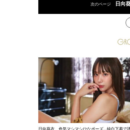
日向
次のページ
次
日向葵衣、色気マシマシひなポーズ…純白下着で