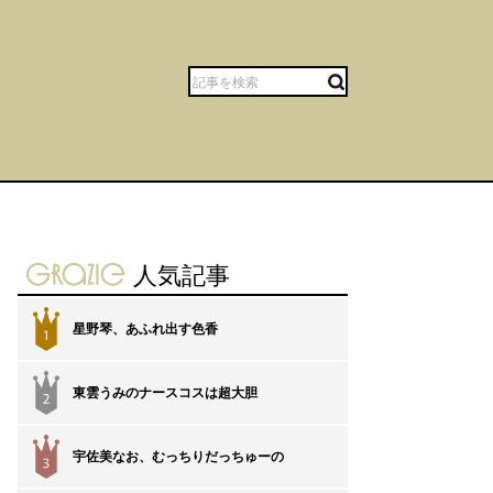
gravure-grazie
人気記事
星野琴、あふれ出す色香
1
東雲うみのナースコスは超大胆
2
宇佐美なお、むっちりだっちゅーの
3