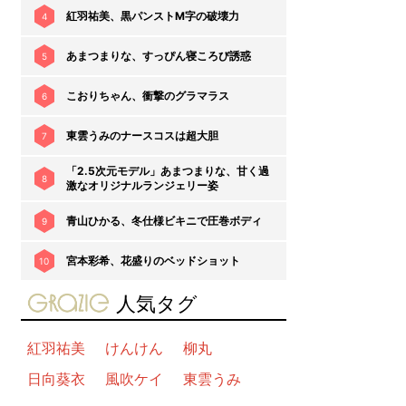
紅羽祐美、黒パンストM字の破壊力
4
あまつまりな、すっぴん寝ころび誘惑
5
こおりちゃん、衝撃のグラマラス
6
東雲うみのナースコスは超大胆
7
「2.5次元モデル」あまつまりな、甘く過
8
激なオリジナルランジェリー姿
青山ひかる、冬仕様ビキニで圧巻ボディ
9
宮本彩希、花盛りのベッドショット
10
gravure-grazie
人気タグ
紅羽祐美
けんけん
柳丸
日向葵衣
風吹ケイ
東雲うみ