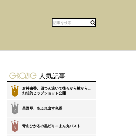
gravure-grazie
人気記事
倉持由香、四つん這いで後ろから横から…
1
幻想的ヒップショット公開
星野琴、あふれ出す色香
2
青山ひかるの黒ビキニまん丸バスト
3