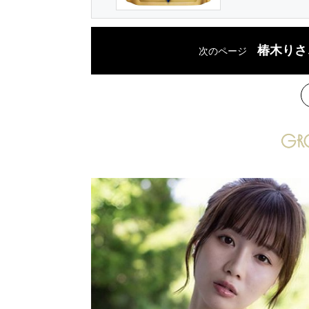
椿木りさ
次のページ
次