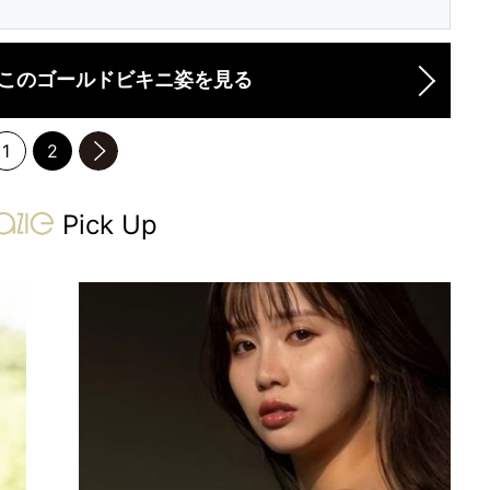
このゴールドビキニ姿を見る
1
2
のページへ
gravure-grazie
Pick Up