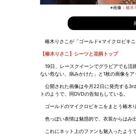
※画像：
椿木り
椿木りさこが「ゴールド×マイクロビキニ」姿
【椿木りさこ】シーツと花柄トップ
19日、レースクイーンでグラビアでも活
ない危ない、病みかけた」と1枚の画像をア
公開された画像は今月22日に発売する3rdDVD
トのようで、同DVDの告知もしている。
ゴールドのマイクロビキニをまとう椿木り
色っぽい表情は魅惑的で、衣装からはみ出
これにネット上のファンも魅入ったようで