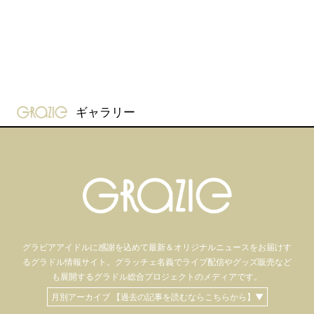
gravure-grazie
ギャラリー
グラビアアイドル
に感謝を込めて
最新＆オリジナルニュースをお届けす
るグラドル情報サイト。
グラッチェ名義で
ライブ配信や
グッズ販売など
も
展開するグラドル総合プロジェクトのメディアです。
月別アーカイブ 【過去の記事を読むならこちらから】▼