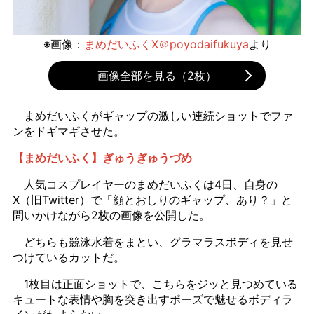
※画像：
まめだいふくX＠poyodaifukuya
より
画像全部を見る（2枚）
まめだいふくがギャップの激しい連続ショットでファ
ンをドギマギさせた。
【まめだいふく】ぎゅうぎゅうづめ
人気コスプレイヤーのまめだいふくは4日、自身の
X（旧Twitter）で「顔とおしりのギャップ、あり？」と
問いかけながら2枚の画像を公開した。
どちらも競泳水着をまとい、グラマラスボディを見せ
つけているカットだ。
1枚目は正面ショットで、こちらをジッと見つめている
キュートな表情や胸を突き出すポーズで魅せるボディラ