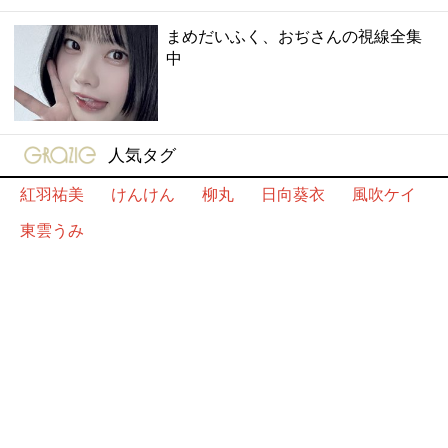
まめだいふく、おぢさんの視線全集
中
gravure-grazie
人気タグ
紅羽祐美
けんけん
柳丸
日向葵衣
風吹ケイ
東雲うみ