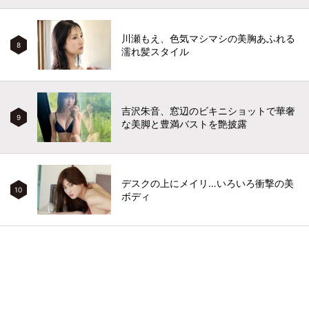
川瀬もえ、色気マシマシの美胸あふれる
8
濡れ髪スタイル
吉沢朱音、窓辺のビキニショットで華奢
9
な美脚と豊満バストを艶披露
デスクの上にメイリ…いろいろ衝撃の美
10
ボディ