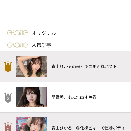
gravure-grazie
オリジナル
gravure-grazie
人気記事
青山ひかるの黒ビキニまん丸バスト
星野琴、あふれ出す色香
青山ひかる、冬仕様ビキニで圧巻ボディ