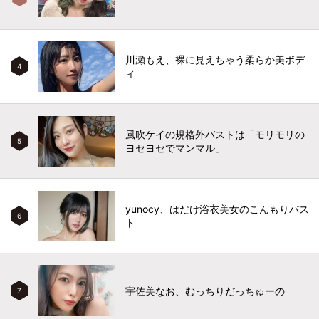
川瀬もえ、裸に見えちゃう柔らか美ボデ
4
ィ
風吹ケイの規格外バストは「モリモリの
5
ヨセヨセでマンマル」
yunocy、はだけ浴衣美女のこんもりバス
6
ト
宇佐美なお、むっちりだっちゅーの
7