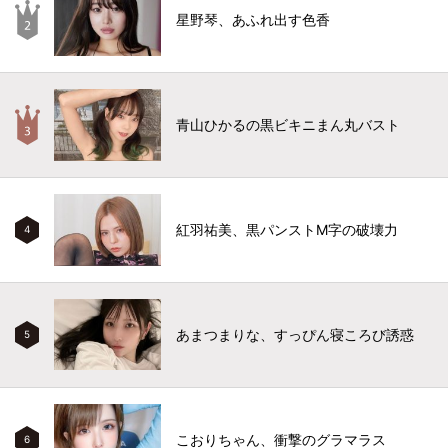
星野琴、あふれ出す色香
青山ひかるの黒ビキニまん丸バスト
紅羽祐美、黒パンストM字の破壊力
4
あまつまりな、すっぴん寝ころび誘惑
5
こおりちゃん、衝撃のグラマラス
6