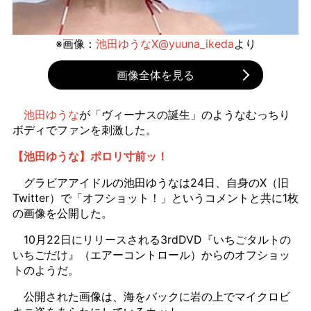
※画像：
池田ゆうなX@yuuna_ikeda
より
画像全体を見る
池田ゆうな
が「ヴィーナスの誕生」のようなむっちり
ボディでファンを刺激した。
【池田ゆうな】ポロリ寸前ッ！
グラビアアイドルの池田ゆうなは24日、自身のX（旧
Twitter）で「オフショット！」というコメントと共に1枚
の画像を公開した。
10月22日にリリースされる3rdDVD『いちごタルトの
いちごだけ』（エアーコントロール）からのオフショッ
トのようだ。
公開された画像は、海をバックに岩の上でマイクロビ