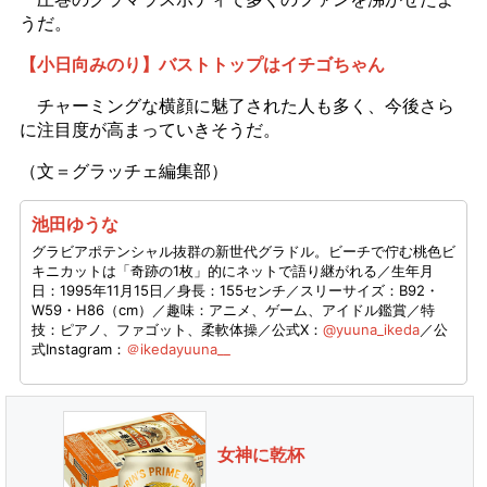
うだ。
【小日向みのり】バストトップはイチゴちゃん
チャーミングな横顔に魅了された人も多く、今後さら
に注目度が高まっていきそうだ。
（文＝グラッチェ編集部）
池田ゆうな
グラビアポテンシャル抜群の新世代グラドル。ビーチで佇む桃色ビ
キニカットは「奇跡の1枚」的にネットで語り継がれる／生年月
日：1995年11月15日／身長：155センチ／スリーサイズ：B92・
W59・H86（cm）／趣味：アニメ、ゲーム、アイドル鑑賞／特
技：ピアノ、ファゴット、柔軟体操／公式X：
@yuuna_ikeda
／公
式Instagram：
＠ikedayuuna__
女神に乾杯