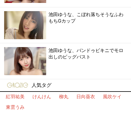
池田ゆうな、こぼれ落ちそうなふわ
もちGカップ
池田ゆうな、バンドゥビキニでモロ
出しのビッグバスト
gravure-grazie
人気タグ
紅羽祐美
けんけん
柳丸
日向葵衣
風吹ケイ
東雲うみ