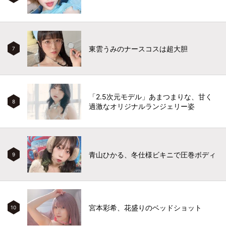
東雲うみのナースコスは超大胆
7
「2.5次元モデル」あまつまりな、甘く
8
過激なオリジナルランジェリー姿
青山ひかる、冬仕様ビキニで圧巻ボディ
9
宮本彩希、花盛りのベッドショット
10