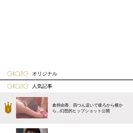
gravure-grazie
オリジナル
gravure-grazie
人気記事
倉持由香、四つん這いで後ろから横か
ら…幻想的ヒップショット公開