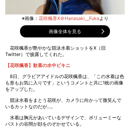
※画像：
花咲楓香X＠Hanasaki__Fuka
より
画像全体を見る
花咲楓香が艶やかな競泳水着ショットをX（旧
Twitter）で披露してくれた。
【花咲楓香】歓喜の水中ビキニ
8日、グラビアアイドルの花咲楓香は、「この水着は色
も形もお気に入りです」というコメントと共に1枚の画像
をアップした。
競泳水着をまとう花咲が、カメラに向かって微笑んで
いるカットなのだが…。
水着は胸元があいているデザインで、ボリューミーな
バストの谷間が顔をのぞかせている。