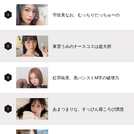
宇佐美なお、むっちりだっちゅーの
4
東雲うみのナースコスは超大胆
5
紅羽祐美、黒パンストM字の破壊力
6
あまつまりな、すっぴん寝ころび誘惑
7