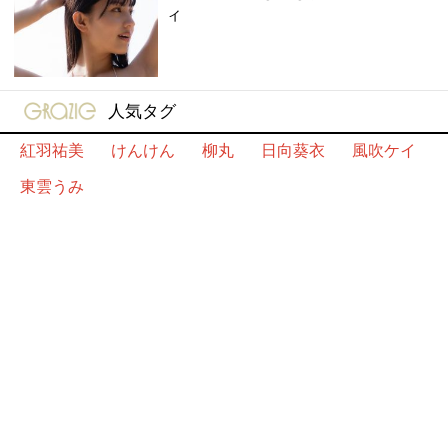
ィ
gravure-grazie
人気タグ
紅羽祐美
けんけん
柳丸
日向葵衣
風吹ケイ
東雲うみ