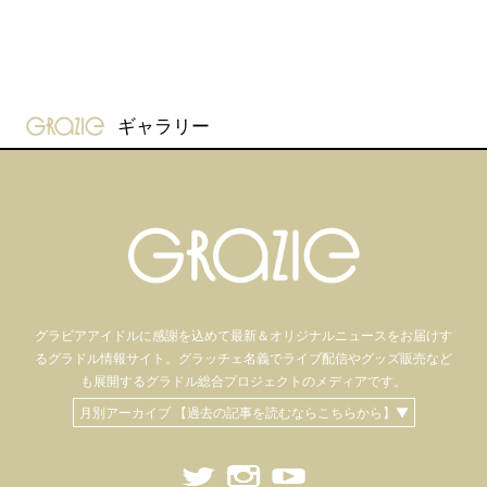
gravure-grazie
ギャラリー
グラビアアイドル
に感謝を込めて
最新＆オリジナルニュースをお届けす
るグラドル情報サイト。
グラッチェ名義で
ライブ配信や
グッズ販売など
も
展開するグラドル総合プロジェクトのメディアです。
月別アーカイブ 【過去の記事を読むならこちらから】▼