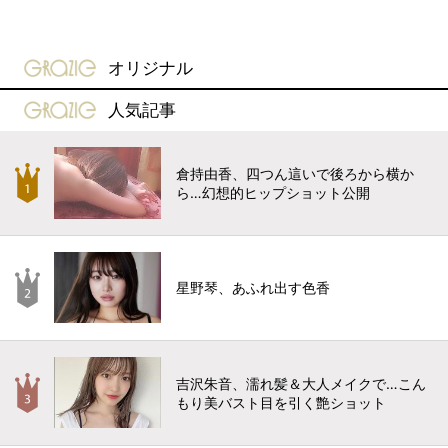
gravure-grazie
オリジナル
gravure-grazie
人気記事
倉持由香、四つん這いで後ろから横か
ら…幻想的ヒップショット公開
星野琴、あふれ出す色香
吉沢朱音、濡れ髪＆大人メイクで…こん
もり美バスト目を引く艶ショット