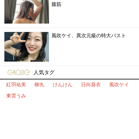
腹筋
風吹ケイ、異次元級の特大バスト
gravure-grazie
人気タグ
紅羽祐美
柳丸
けんけん
日向葵衣
風吹ケイ
東雲うみ