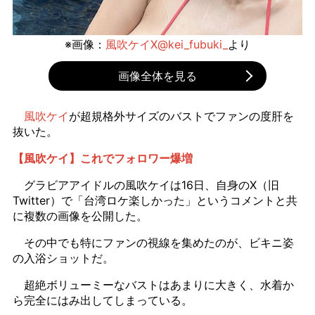
※画像：
風吹ケイX@kei_fubuki_
より
画像全体を見る
風吹ケイ
が超規格外サイズのバストでファンの度肝を
抜いた。
【風吹ケイ】これでフォロワー爆増
グラビアアイドルの風吹ケイは16日、自身のX（旧
Twitter）で「台湾ロケ楽しかった」というコメントと共
に複数の画像を公開した。
その中でも特にファンの視線を集めたのが、ビキニ姿
の入浴ショットだ。
超絶ボリューミーなバストはあまりに大きく、水着か
ら完全にはみ出してしまっている。