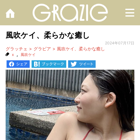
M
風吹ケイ、柔らかな癒し
2024年07月17日
グラッチェ
グラビア
風吹ケイ、柔らかな癒し
,
x
風吹ケイ