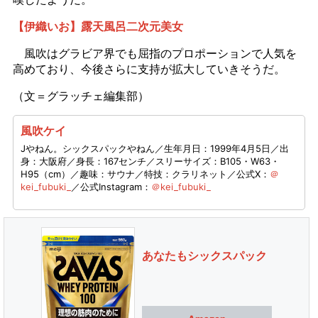
【伊織いお】露天風呂二次元美女
風吹はグラビア界でも屈指のプロポーションで人気を
高めており、今後さらに支持が拡大していきそうだ。
（文＝グラッチェ編集部）
風吹ケイ
Jやねん。シックスパックやねん／生年月日：1999年4月5日／出
身：大阪府／身長：167センチ／スリーサイズ：B105・W63・
H95（cm）／趣味：サウナ／特技：クラリネット／公式X：
＠
kei_fubuki_
／公式Instagram：
＠kei_fubuki_
あなたもシックスパック