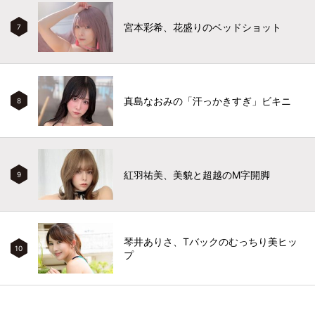
宮本彩希、花盛りのベッドショット
7
真島なおみの「汗っかきすぎ」ビキニ
8
紅羽祐美、美貌と超越のM字開脚
9
琴井ありさ、Tバックのむっちり美ヒッ
10
プ