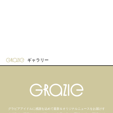
gravure-grazie
ギャラリー
グラビアアイドル
に感謝を込めて
最新＆オリジナルニュースをお届けす