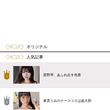
gravure-grazie
オリジナル
gravure-grazie
人気記事
星野琴、あふれ出す色香
東雲うみのナースコスは超大胆