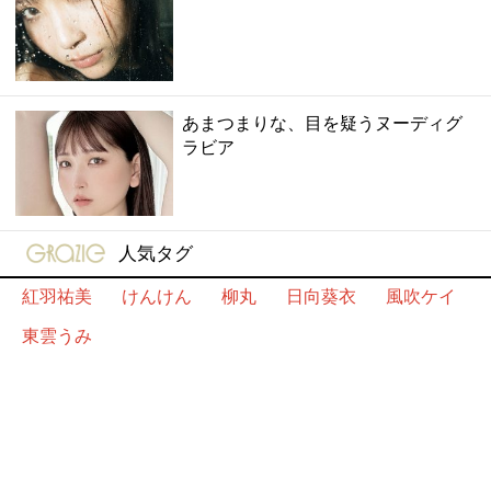
あまつまりな、目を疑うヌーディグ
ラビア
gravure-grazie
人気タグ
紅羽祐美
けんけん
柳丸
日向葵衣
風吹ケイ
東雲うみ