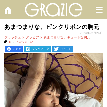
M
あまつまりな、ピンクリボンの胸元
2024年06月24日
グラッチェ
グラビア
あまつまりな、キュートな胸元
,
x
あまつまりな