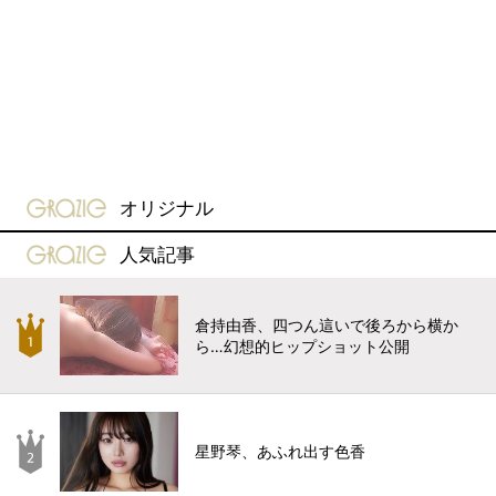
gravure-grazie
オリジナル
gravure-grazie
人気記事
倉持由香、四つん這いで後ろから横か
ら…幻想的ヒップショット公開
星野琴、あふれ出す色香