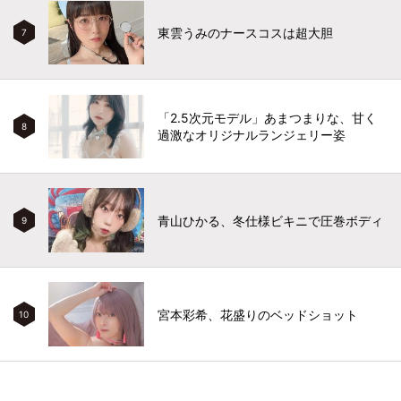
東雲うみのナースコスは超大胆
7
「2.5次元モデル」あまつまりな、甘く
8
過激なオリジナルランジェリー姿
青山ひかる、冬仕様ビキニで圧巻ボディ
9
宮本彩希、花盛りのベッドショット
10