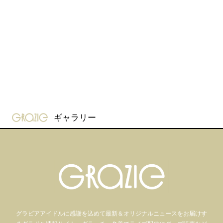
gravure-grazie
ギャラリー
グラビアアイドル
に感謝を込めて
最新＆オリジナルニュースをお届けす