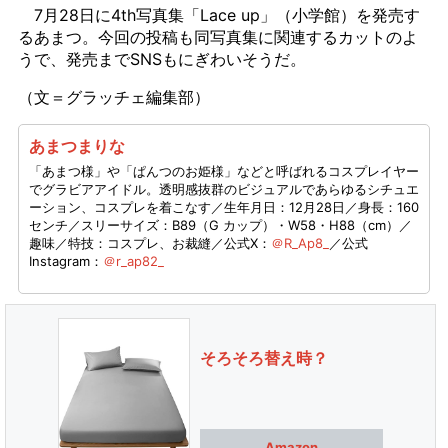
7月28日に4th写真集「Lace up」（小学館）を発売す
るあまつ。今回の投稿も同写真集に関連するカットのよ
うで、発売までSNSもにぎわいそうだ。
（文＝グラッチェ編集部）
あまつまりな
「あまつ様」や「ぱんつのお姫様」などと呼ばれるコスプレイヤー
でグラビアアイドル。透明感抜群のビジュアルであらゆるシチュエ
ーション、コスプレを着こなす／生年月日：12月28日／身長：160
センチ／スリーサイズ：B89（G カップ）・W58・H88（cm）／
趣味／特技：コスプレ、お裁縫／公式X：
＠R_Ap8_
／公式
Instagram：
＠r_ap82_
そろそろ替え時？
Amazon