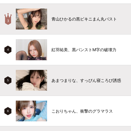
青山ひかるの黒ビキニまん丸バスト
紅羽祐美、黒パンストM字の破壊力
4
あまつまりな、すっぴん寝ころび誘惑
5
こおりちゃん、衝撃のグラマラス
6