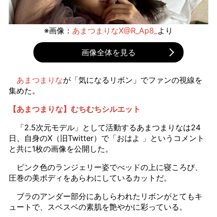
※画像：
あまつまりなX@R_Ap8_
より
画像全体を見る
あまつまりな
が「気になるリボン」でファンの視線を
集めた。
【あまつまりな】むちむちシルエット
「2.5次元モデル」として活動するあまつまりなは24
日、自身のX（旧Twitter）で「おはよ 」というコメント
と共に1枚の画像を公開した。
ピンク色のランジェリー姿でべッドの上に寝ころび、
圧巻の美ボディをあらわにしているカットだ。
ブラのアンダー部分にあしらわれたリボンがとてもキ
ュートで、スベスベの素肌を艶やかに彩っている。