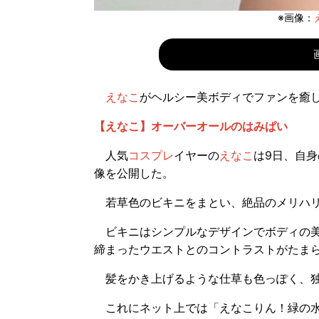
※画像：
えなこ
がヘルシー美ボディでファンを癒
【えなこ】オーバーオールのはみぱい
人気
コスプレ
イヤーの
えなこ
は9日、自身
像を公開した。
若草色のビキニをまとい、絶品のメリハリ
ビキニはシンプルなデザインでボディの美
締まったウエストとのコントラストがたま
髪をかき上げるような仕草も色っぽく、独
これにネット上では「えなこりん！緑の水