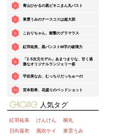
青山ひかるの黒ビキニまん丸バスト
4
東雲うみのナースコスは超大胆
5
こおりちゃん、衝撃のグラマラス
6
紅羽祐美、黒パンストM字の破壊力
7
「2.5次元モデル」あまつまりな、甘く過
8
激なオリジナルランジェリー姿
宇佐美なお、むっちりだっちゅーの
9
宮本彩希、花盛りのベッドショット
10
gravure-grazie
人気タグ
紅羽祐美
けんけん
柳丸
日向葵衣
風吹ケイ
東雲うみ