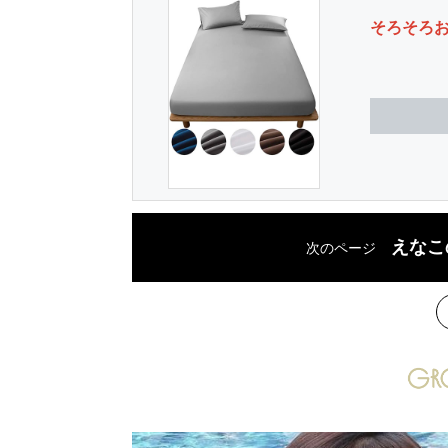
そろそろ
えなこ
次のページ
次