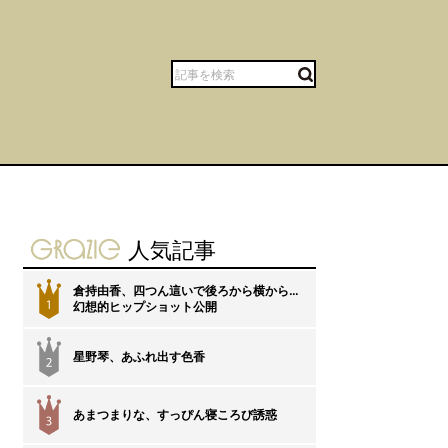
gravure-grazie
人気記事
倉持由香、四つん這いで後ろから横から…
1
幻想的ヒップショット公開
星野琴、あふれ出す色香
2
あまつまりな、すっぴん寝ころび誘惑
3