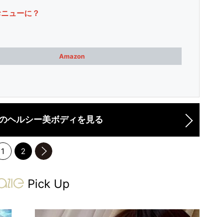
おニューに？
Amazon
のヘルシー美ボディを見る
1
2
のページへ
gravure-grazie
Pick Up