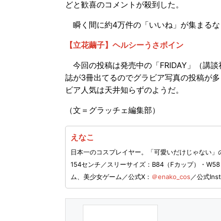
どと歓喜のコメントが殺到した。
瞬く間に約4万件の「いいね」が集まるな
【立花繭子】ヘルシーうさボイン
今回の投稿は発売中の「FRIDAY」（講
誌が3冊出てるのでグラビア写真の投稿が
ビア人気は天井知らずのようだ。
（文＝グラッチェ編集部）
えなこ
日本一のコスプレイヤー。「可愛いだけじゃない」の
154センチ／スリーサイズ：B84（Fカップ）・W
ム、美少女ゲーム／公式X：
＠enako_cos
／公式Inst