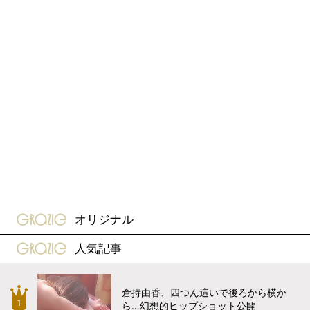
gravure-grazie
オリジナル
gravure-grazie
人気記事
倉持由香、四つん這いで後ろから横か
ら…幻想的ヒップショット公開