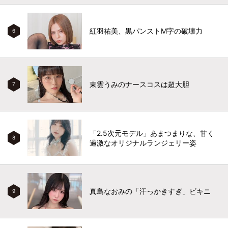
紅羽祐美、黒パンストM字の破壊力
6
東雲うみのナースコスは超大胆
7
「2.5次元モデル」あまつまりな、甘く
8
過激なオリジナルランジェリー姿
真島なおみの「汗っかきすぎ」ビキニ
9