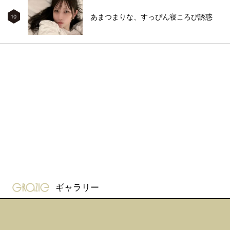
あまつまりな、すっぴん寝ころび誘惑
10
gravure-grazie
ギャラリー