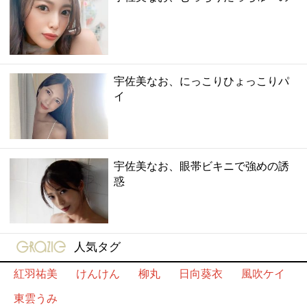
宇佐美なお、にっこりひょっこりパ
イ
宇佐美なお、眼帯ビキニで強めの誘
惑
gravure-grazie
人気タグ
紅羽祐美
けんけん
柳丸
日向葵衣
風吹ケイ
東雲うみ